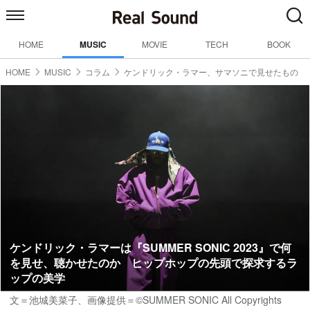
HOME
MUSIC
MOVIE
TECH
BOOK
HOME
MUSIC
コラム
ケンドリック・ラマー、サマソニで見せたもの
ケンドリック・ラマーは『SUMMER SONIC 2023』で何
を見せ、聴かせたのか ヒップホップの先頭で探求するラ
ップの美学
文＝池城美菜子
、画像提供＝©SUMMER SONIC All Copyrights