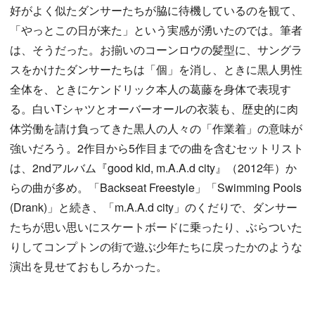
好がよく似たダンサーたちが脇に待機しているのを観て、
「やっとこの日が来た」という実感が湧いたのでは。筆者
は、そうだった。お揃いのコーンロウの髪型に、サングラ
スをかけたダンサーたちは「個」を消し、ときに黒人男性
全体を、ときにケンドリック本人の葛藤を身体で表現す
る。白いTシャツとオーバーオールの衣装も、歴史的に肉
体労働を請け負ってきた黒人の人々の「作業着」の意味が
強いだろう。2作目から5作目までの曲を含むセットリスト
は、2ndアルバム『good kid, m.A.A.d city』（2012年）か
らの曲が多め。「Backseat Freestyle」「Swimming Pools
(Drank)」と続き、「m.A.A.d city」のくだりで、ダンサー
たちが思い思いにスケートボードに乗ったり、ぶらついた
りしてコンプトンの街で遊ぶ少年たちに戻ったかのような
演出を見せておもしろかった。