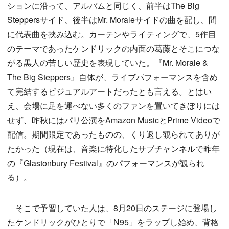
ションに沿って、アルバムと同じく、前半はThe Big
Steppersサイド、後半はMr. Moraleサイドの曲を配し、間
に代表曲を挟み込む。カーテンやライティングで、5作目
のテーマであったケンドリックの内面の葛藤とそこにつな
がる黒人の苦しい歴史を表現していた。『Mr. Morale &
The Big Steppers』自体が、ライブパフォーマンスを含め
て完結するビジュアルアートだったとも言える。とはい
え、会場に足を運べない多くのファンを置いてきぼりには
せず、昨秋にはパリ公演をAmazon MusicとPrime Videoで
配信。期間限定であったものの、くり返し観られてありが
たかった（現在は、音楽に特化したサブチャンネルで昨年
の『Glastonbury Festival』のパフォーマンスが観られ
る）。
そこで予習していた人は、8月20日のステージに登場し
たケンドリックがひとりで「N95」をラップし始め、背格