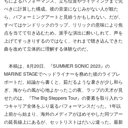
ちによるパフォーマンス、立ち位置やライティングまで完
ぺきに計算した構成。彼の音楽になじみがない人が観た
ら、パフォーミングアートと見紛うかもしれない。だが、
すべてはケンドリックのラップ、リリックの意味により焦
点を当てて引き込むため。派手な演出に酔いしれて、声を
上げてすっきりするのではなく、それまで聴き込んできた
曲を改めて立体的に理解する体験なのだ。
本稿は、8月20日、『SUMMER SONIC 2023』の
MARINE STAGEでヘッドライナーを務めた彼のライブレ
ポートだ。結論から書くと、茹だるような暑さが少し和ら
ぎ、海からの風が心地よかったこの夜、ラップの天才が見
せたのは、『The Big Steppers Tour』の要素を取り入れつ
つキャリア全体をふり返るパフォーマンスだった。1年以
上前から始まり、海外のメディアがほめそやした同ツアー
の延長線上にあるが、セットリストはだいぶ違った。最新