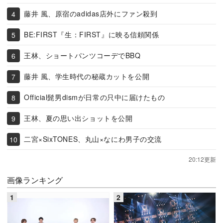
藤井 風、原宿のadidas店外にファン殺到
BE:FIRST『生：FIRST』に映る信頼関係
王林、ショートパンツコーデでBBQ
藤井 風、学生時代の秘蔵カットを公開
Official髭男dismが日常の只中に届けたもの
王林、夏の思い出ショットを公開
二宮×SixTONES、丸山×なにわ男子の交流
20:12更新
画像ランキング