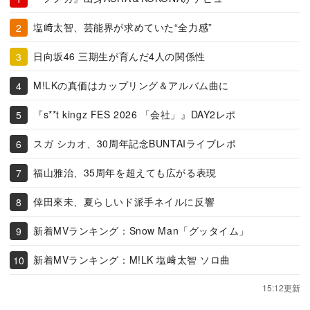
塩﨑太智、芸能界が求めていた“全力感”
日向坂46 三期生が育んだ4人の関係性
M!LKの真価はカップリング＆アルバム曲に
『s**t kingz FES 2026 「会社」』DAY2レポ
スガ シカオ、30周年記念BUNTAIライブレポ
福山雅治、35周年を超えても広がる表現
倖田來未、夏らしいド派手ネイルに反響
新着MVランキング：Snow Man「グッタイム」
新着MVランキング：M!LK 塩﨑太智 ソロ曲
15:12更新