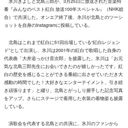
氷川きよしと北島三郎が、3月25日に放送された音楽特
番『みんなのベスト紅白 放送100年スペシャル』（NHK総
合）で共演した。オンエア終了後、氷川が北島とのツーシ
ョットを自身のInstagramに投稿している。
北島はこれまで紅白に51回出場している“紅白レジェン
ド”として出演し、氷川は2001年の紅白で歌唱した自身の
代表曲「大井追っかけ音次郎」を披露した。氷川は「お元
気な北島三郎先生にお会いできたのが嬉しかったです。紅
白の歴史を感じることができる番組に出させていただき大
感動の時間でした！大好きなエンターテイメント、引き続
き頑張ります」と綴り、北島とがっしり握手した記念写真
をアップ。さらにステージで着用した衣装の着物姿も披露
している。
演歌会を代表する北島との共演に、氷川のファンから