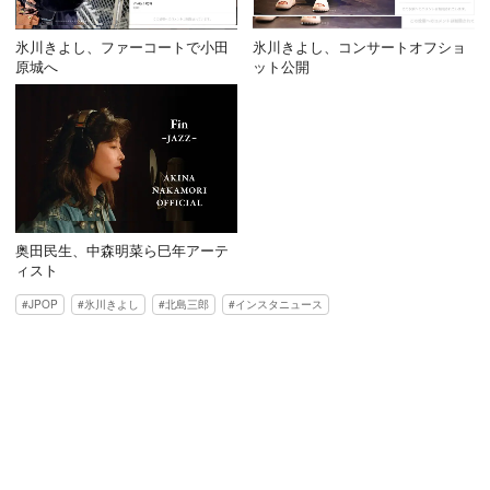
氷川きよし、ファーコートで小田
氷川きよし、コンサートオフショ
原城へ
ット公開
奥田民生、中森明菜ら巳年アーテ
ィスト
JPOP
氷川きよし
北島三郎
インスタニュース