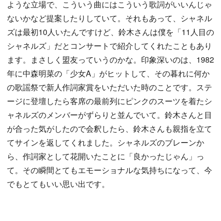
ような立場で、こういう曲にはこういう歌詞がいいんじゃ
ないかなど提案したりしていて。それもあって、シャネル
ズは最初10人いたんですけど、鈴木さんは僕を「11人目の
シャネルズ」だとコンサートで紹介してくれたこともあり
ます。まさしく盟友っていうのかな。印象深いのは、1982
年に中森明菜の「少女A」がヒットして、その暮れに何か
の歌謡祭で新人作詞家賞をいただいた時のことです。ステ
ージに登壇したら客席の最前列にピンクのスーツを着たシ
ャネルズのメンバーがずらりと並んでいて。鈴木さんと目
が合った気がしたので会釈したら、鈴木さんも親指を立て
てサインを返してくれました。シャネルズのブレーンか
ら、作詞家として花開いたことに「良かったじゃん」っ
て。その瞬間とてもエモーショナルな気持ちになって、今
でもとてもいい思い出です。