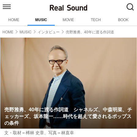
HOME
MUSIC
MOVIE
TECH
BOOK
HOME
MUSIC
インタビュー
売野雅勇、40年に渡る作詞道
売野雅勇、40年に渡る作詞道 シャネルズ、中森明菜、チ
ェッカーズ、坂本龍一……時代を超えて愛されるポップス
の条件
文・取材＝榑林 史章
、
写真＝林直幸