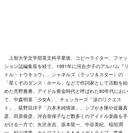
上智大学文学部英文科卒業後、コピーライター、ファッ
ション誌編集長を経て、1981年に河合夕子のアルバム『リ
トル・トウキョウ』、シャネルズ（ラッツ＆スター）の
「星くずのダンス・ホール」などで作詞家として活動を始
めた売野雅勇。アイドル黄金時代と呼ばれた80年代におい
て、中森明菜「少女A」、チェッカーズ「涙のリクエス
ト」、荻野目洋子「六本木純情派」、シブがき隊や近藤真
彦、田原俊彦、河合奈保子など数多くのアイドル楽曲を手
がける一方で、矢沢永吉、坂本龍一、中谷美紀、稲垣潤
一、杉山清貴、カルロストシキ＆オメガトライブ、森進