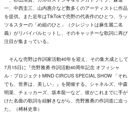
一、中西圭三、山内惠介など数多くのアーティストに作品
を提供。また近年はTikTokで売野の代表作のひとつ、ラッ
ツ＆スターの「め組のひと」（クレジットは麻生麗二名
義）がリバイバルヒットし、そのキャッチーな歌詞に再び
注目が集まっている。
そんな売野は作詞家活動40年を迎え、その集大成として
7月15日に『売野雅勇 作詞活動40周年記念 オフィシャ
ル・プロジェクトMIND CIRCUS SPECIAL SHOW 「それ
でも、世界は、美しい」』を開催する。シャネルズ、中森
明菜、チェッカーズ、坂本龍一など、彼がこれまでに手が
けた名曲の歌詞を紐解きながら、売野雅勇の作詞道に迫っ
た。（榑林史章）