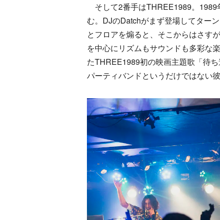
そして2番手はTHREE1989。1
む。DJのDatchがまず登場してターンテー
とフロアを煽ると、そこからはさすが経
を中心にリズムもサウンドも多彩な
たTHREE1989初の映画主題歌「待
パーティバンドというだけではない