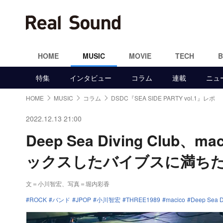
HOME
MUSIC
MOVIE
TECH
特集
インタビュー
コラム
連載
ニュ
HOME
MUSIC
コラム
DSDC『SEA SIDE PARTY vol.1』レポ
2022.12.13 21:00
Deep Sea Diving Club
ックスしたバイブスに満ちた『SEA
文＝小川智宏
、写真＝堀内彩香
ROCK
バンド
JPOP
小川智宏
THREE1989
macico
Deep Sea D