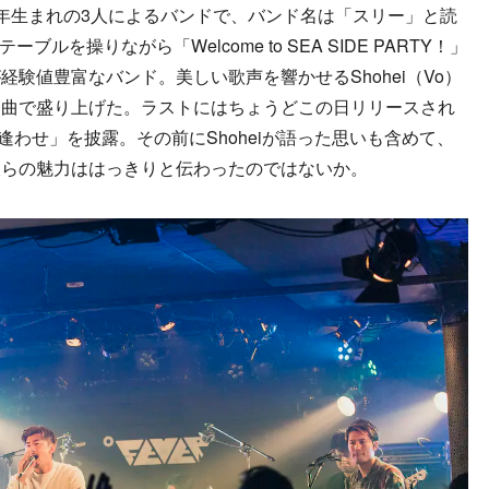
989年生まれの3人によるバンドで、バンド名は「スリー」と読
ブルを操りながら「Welcome to SEA SIDE PARTY！」
験値豊富なバンド。美しい歌声を響かせるShohei（Vo）
楽曲で盛り上げた。ラストにはちょうどこの日リリースされ
ち逢わせ」を披露。その前にShoheiが語った思いも含めて、
彼らの魅力ははっきりと伝わったのではないか。