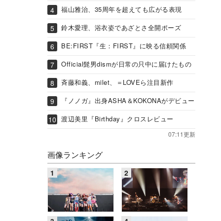
福山雅治、35周年を超えても広がる表現
鈴木愛理、浴衣姿であざとさ全開ポーズ
BE:FIRST『生：FIRST』に映る信頼関係
Official髭男dismが日常の只中に届けたもの
斉藤和義、milet、＝LOVEら注目新作
『ノノガ』出身ASHA＆KOKONAがデビュー
渡辺美里『Birthday』クロスレビュー
07:11更新
画像ランキング