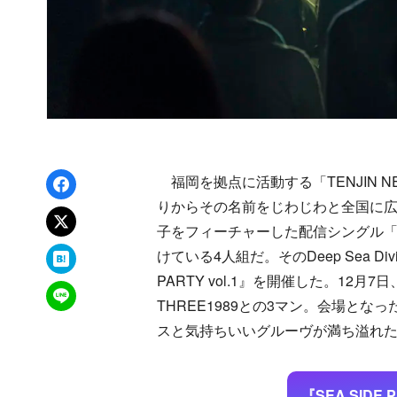
Facebookでシェア
福岡を拠点に活動する「TENJIN NEO C
りからその名前をじわじわと全国に
xでポスト
子をフィーチャーした配信シングル「Lef
はてなブックマーク
けている4人組だ。そのDeep Sea Di
PARTY vol.1』を開催した。12
LINEで送る
THREE1989との3マン。会場と
スと気持ちいいグルーヴが満ち溢れ
『SEA SIDE