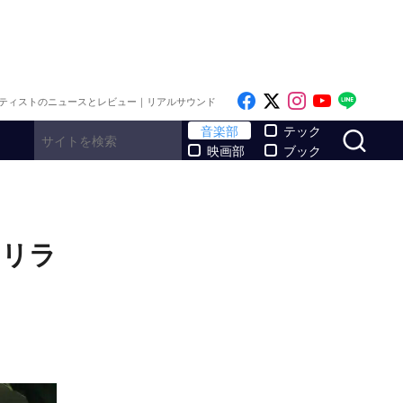
Like on Facebook
Follow on x
Follow on I
Follow o
Follo
ティストのニュースとレビュー｜リアルサウンド
サ
音楽部
テック
映画部
ブック
ン リラ