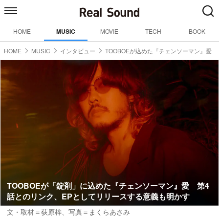
HOME
MUSIC
MOVIE
TECH
BOOK
HOME
MUSIC
インタビュー
TOOBOEが込めた『チェンソーマン』愛
TOOBOEが「錠剤」に込めた『チェンソーマン』愛 第4
話とのリンク、EPとしてリリースする意義も明かす
文・取材＝荻原梓
、
写真＝まくらあさみ