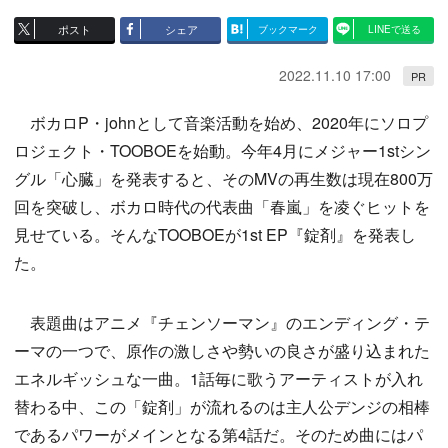
ポスト
シェア
ブックマーク
LINEで送る
2022.11.10 17:00
PR
ボカロP・johnとして音楽活動を始め、2020年にソロプ
ロジェクト・TOOBOEを始動。今年4月にメジャー1stシン
グル「心臓」を発表すると、そのMVの再生数は現在800万
回を突破し、ボカロ時代の代表曲「春嵐」を凌ぐヒットを
見せている。そんなTOOBOEが1st EP『錠剤』を発表し
た。
表題曲はアニメ『チェンソーマン』のエンディング・テ
ーマの一つで、原作の激しさや勢いの良さが盛り込まれた
エネルギッシュな一曲。1話毎に歌うアーティストが入れ
替わる中、この「錠剤」が流れるのは主人公デンジの相棒
であるパワーがメインとなる第4話だ。そのため曲にはパ