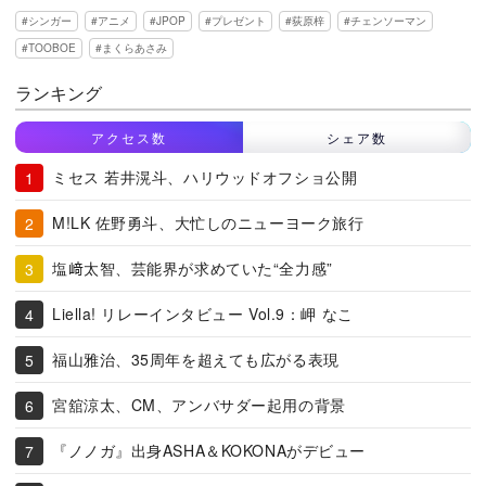
シンガー
アニメ
JPOP
プレゼント
荻原梓
チェンソーマン
TOOBOE
まくらあさみ
ランキング
アクセス数
シェア数
ミセス 若井滉斗、ハリウッドオフショ公開
M!LK 佐野勇斗、大忙しのニューヨーク旅行
塩﨑太智、芸能界が求めていた“全力感”
Liella! リレーインタビュー Vol.9：岬 なこ
福山雅治、35周年を超えても広がる表現
宮舘涼太、CM、アンバサダー起用の背景
『ノノガ』出身ASHA＆KOKONAがデビュー