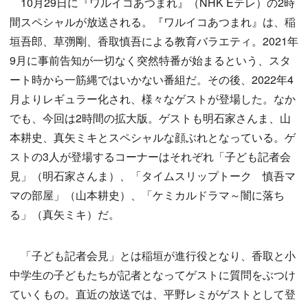
10月29日に『ワルイコあつまれ』（NHK Eテレ）の2時
間スペシャルが放送される。『ワルイコあつまれ』は、稲
垣吾郎、草彅剛、香取慎吾による教育バラエティ。2021年
9月に事前告知が一切なく突然特番が始まるという、スタ
ート時から一筋縄ではいかない番組だ。その後、2022年4
月よりレギュラー化され、様々なゲストが登場した。なか
でも、今回は2時間の拡大版。ゲストも明石家さんま、山
本耕史、真矢ミキとスペシャルな顔ぶれとなっている。ゲ
ストの3人が登場するコーナーはそれぞれ「子ども記者会
見」（明石家さんま）、「タイムスリップトーク 慎吾マ
マの部屋」（山本耕史）、「ケミカルドラマ～闇に落ち
る」（真矢ミキ）だ。
「子ども記者会見」とは稲垣が進行役となり、香取と小
中学生の子どもたちが記者となってゲストに質問をぶつけ
ていくもの。直近の放送では、平野レミがゲストとして登