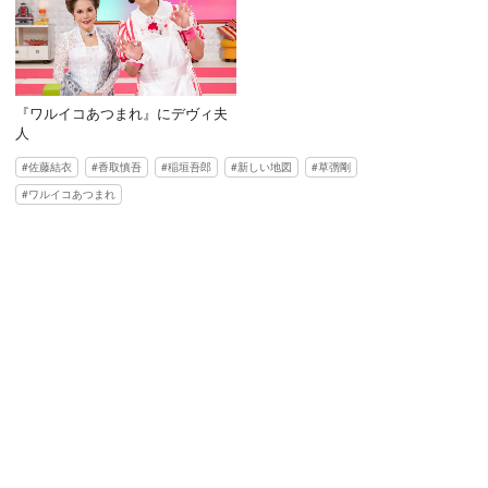
『ワルイコあつまれ』にデヴィ夫
人
佐藤結衣
香取慎吾
稲垣吾郎
新しい地図
草彅剛
ワルイコあつまれ