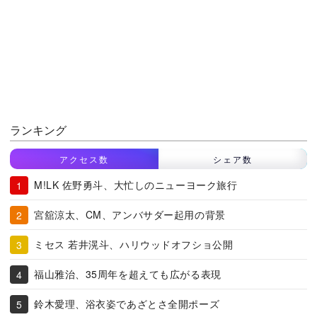
ランキング
アクセス数
シェア数
M!LK 佐野勇斗、大忙しのニューヨーク旅行
宮舘涼太、CM、アンバサダー起用の背景
ミセス 若井滉斗、ハリウッドオフショ公開
福山雅治、35周年を超えても広がる表現
鈴木愛理、浴衣姿であざとさ全開ポーズ