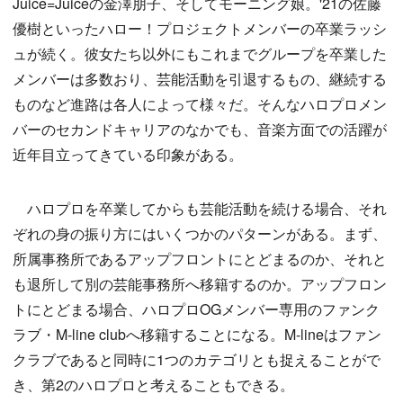
Juice=Juiceの金澤朋子、そしてモーニング娘。'21の佐藤
優樹といったハロー！プロジェクトメンバーの卒業ラッシ
ュが続く。彼女たち以外にもこれまでグループを卒業した
メンバーは多数おり、芸能活動を引退するもの、継続する
ものなど進路は各人によって様々だ。そんなハロプロメン
バーのセカンドキャリアのなかでも、音楽方面での活躍が
近年目立ってきている印象がある。
ハロプロを卒業してからも芸能活動を続ける場合、それ
ぞれの身の振り方にはいくつかのパターンがある。まず、
所属事務所であるアップフロントにとどまるのか、それと
も退所して別の芸能事務所へ移籍するのか。アップフロン
トにとどまる場合、ハロプロOGメンバー専用のファンク
ラブ・M-line clubへ移籍することになる。M-lineはファン
クラブであると同時に1つのカテゴリとも捉えることがで
き、第2のハロプロと考えることもできる。