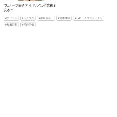
“スポーツ好きアイドル”は卒業後も
安泰？
アイドル
ハロプロ
伊豆原亮一
宮本佳林
ハロー！プロジェクト
和田彩花
鞘師里保