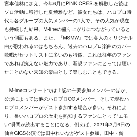
宮本佳林に加え、今年6月にPINK CRES.を解散した後は
ソロ活動に移行した夏焼雅など。彼女たちは、ハロプロ時
代も各グループの人気メンバーの1人で、その人気が現在
も持続した結果、M-lineの盛り上がりにつながっていると
いう側面もある。また、『MSMW』では各人のオリジナル
曲が歌われるのはもちろん、過去のハロプロ楽曲のカバー
歌唱がセットリストに多いのも特徴。これは往年のファン
であれば抗えない魅力であり、新規ファンにとっては聴い
たことのない未知の楽曲として楽しむこともできる。
M-lineコンサートでは上記の主要参加メンバーのほか、
公演によっては他のハロプロOGメンバー、そして現役ハ
ロプロメンバーがゲスト参加する場合が多い。それによ
り、長いハロプロの歴史を熟知するファンにとって“エモ
い”瞬間が続出することになる。例えば、2021年3月6日の
仙台GIGS公演では田中れいながゲスト参加。田中・鈴