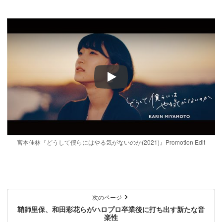
Play
宮本佳林『どうして僕らにはやる気がないのか(2021)』Promotion Edit
次のページ
鞘師里保、和田彩花らがハロプロ卒業後に打ち出す新たな音
楽性