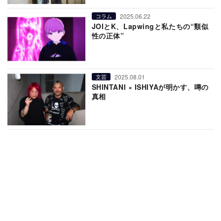
2025.06.22
コラム
JOIとK、Lapwingと私たちの“類似
性の正体”
2025.08.01
文芸
SHINTANI × ISHIYAが明かす、噂の
真相