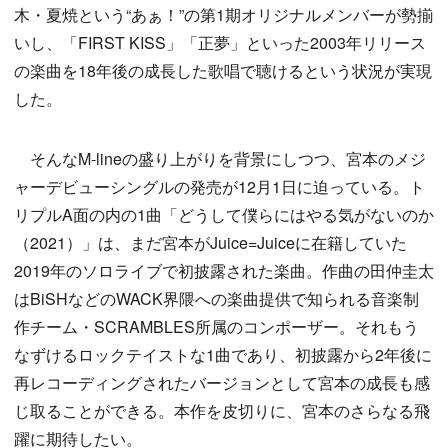
木・夏焼という“あぁ！”の第1期オリジナルメンバーが勢揃
いし、「FIRST KISS」「正夢」といった2003年リリース
の楽曲を18年後の成長した歌唱で聴けるという状況が実現
した。
そんなM-lineの盛り上がりを背景にしつつ、宮本のメジ
ャーデビューシングルの発売が12月1日に迫っている。ト
リプルA面の内の1曲「どうして僕らにはやる気がないのか
（2021）」は、まだ宮本がJuice=Juiceに在籍していた
2019年のソロライブで初披露された楽曲。作曲の田仲圭太
はBiSHなどのWACK界隈への楽曲提供で知られる音楽制
作チーム・SCRAMBLES所属のコンポーザー。それもう
なずけるロックテイストな1曲であり、初披露から2年後に
再レコーディングされたバージョンとして宮本の成長も感
じ取ることができる。本作を皮切りに、宮本のさらなる飛
躍に期待したい。