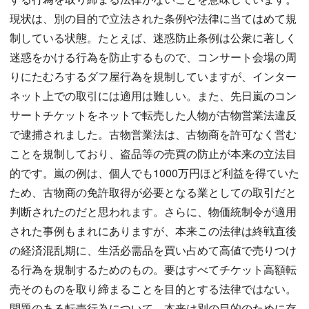
現状は、別の目的で立法された条例や法律に当てはめて規
制している状態。たとえば、迷惑防止条例は公衆に著しく
迷惑をかける行為を防止するもので、コンサート会場の周
りにたむろするダフ屋行為を規制していますが、インター
ネット上での取引には適用は難しい。また、先日嵐のコン
サートチケットをネットで転売した人物が古物営業法違反
で逮捕されました。古物営業法は、古物商を許可なく営む
ことを規制しており、盗品等の売買の防止が本来の立法目
的です。嵐の例は、個人でも1000万円ほど利益を得ていた
ため、古物商の免許取得が必要となる業としての取引だと
判断されたのだと思われます。さらに、物価統制令が適用
された事例もまれにありますが、本来この法律は終戦直後
の経済混乱期に、生活必需品を買い占めて高値で売りつけ
る行為を規制するためのもの。要はすべてチケット高額転
売そのものを取り締まることを目的とする法律ではない。
問題のある転売行為について、本来は別の目的のために存