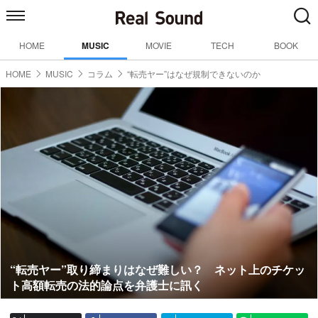
HOME
MUSIC
MOVIE
TECH
BOOK
HOME
MUSIC
コラム
“転売ヤー”はなぜ規制できないのか
“転売ヤー”取り締まりはなぜ難しい？ ネット上のチケッ
ト高額転売の法的論点を弁護士に訊く