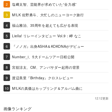
塩﨑太智、芸能界が求めていた“全力感”
M!LK 佐野勇斗、大忙しのニューヨーク旅行
福山雅治、35周年を超えても広がる表現
Liella! リレーインタビュー Vol.9：岬 なこ
『ノノガ』出身ASHA＆KOKONAがデビュー
Number_i、5大ドームツアー日程公開
宮舘涼太、CM、アンバサダー起用の背景
渡辺美里『Birthday』クロスレビュー
M!LKの真価はカップリング＆アルバム曲に
12:12更新
画像ランキング