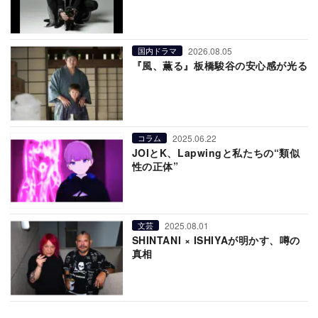
2026.08.05
国内ドラマ
『風、薫る』板橋駿谷の安心感が光る
2025.06.22
コラム
JOIとK、Lapwingと私たちの“類似
性の正体”
2025.08.01
文芸
SHINTANI × ISHIYAが明かす、噂の
真相