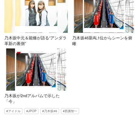
乃木坂中元＆能條が語る“アンダラ
乃木坂46新AL1位からシーンを俯
革新の裏側”
瞰
乃木坂が2ndアルバムで示した
「今」
アイドル
JPOP
乃木坂46
西廣智一