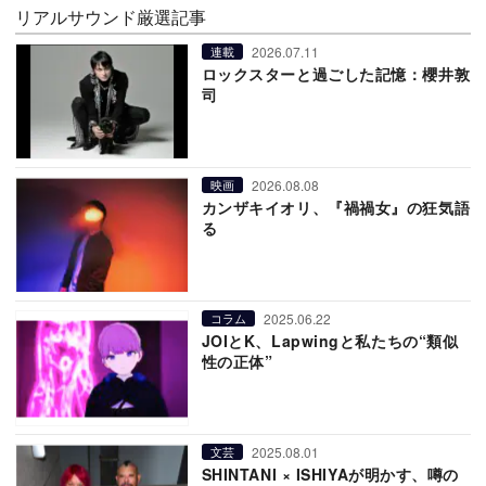
リアルサウンド厳選記事
2026.07.11
連載
ロックスターと過ごした記憶：櫻井敦
司
2026.08.08
映画
カンザキイオリ、『禍禍女』の狂気語
る
2025.06.22
コラム
JOIとK、Lapwingと私たちの“類似
性の正体”
2025.08.01
文芸
SHINTANI × ISHIYAが明かす、噂の