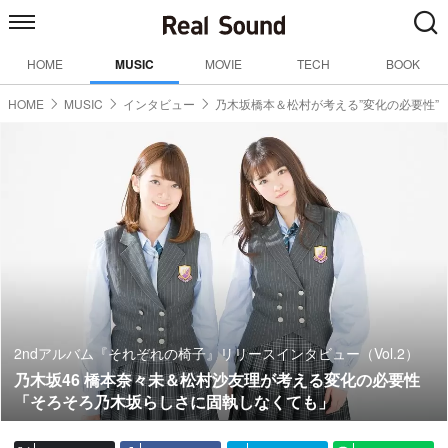
HOME
MUSIC
MOVIE
TECH
BOOK
HOME
MUSIC
インタビュー
乃木坂橋本＆松村が考える”変化の必要性”
2ndアルバム『それぞれの椅子』リリースインタビュー（Vol.2）
乃木坂46 橋本奈々未＆松村沙友理が考える変化の必要性
「そろそろ乃木坂らしさに固執しなくても」