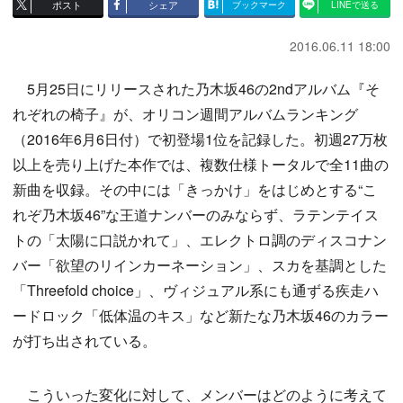
ポスト
シェア
ブックマーク
LINEで送る
2016.06.11 18:00
5月25日にリリースされた乃木坂46の2ndアルバム『そ
れぞれの椅子』が、オリコン週間アルバムランキング
（2016年6月6日付）で初登場1位を記録した。初週27万枚
以上を売り上げた本作では、複数仕様トータルで全11曲の
新曲を収録。その中には「きっかけ」をはじめとする“こ
れぞ乃木坂46”な王道ナンバーのみならず、ラテンテイス
トの「太陽に口説かれて」、エレクトロ調のディスコナン
バー「欲望のリインカーネーション」、スカを基調とした
「Threefold choice」、ヴィジュアル系にも通ずる疾走ハ
ードロック「低体温のキス」など新たな乃木坂46のカラー
が打ち出されている。
こういった変化に対して、メンバーはどのように考えて