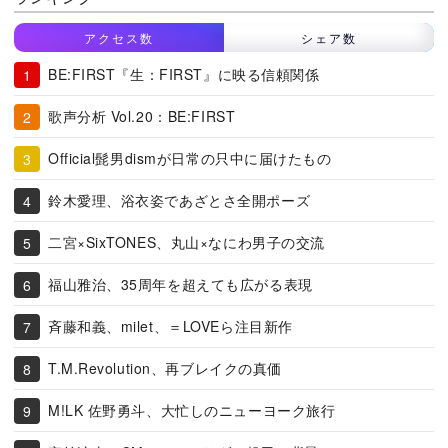
アクセス数
シェア数
BE:FIRST『生：FIRST』に映る信頼関係
歌声分析 Vol.20：BE:FIRST
Official髭男dismが日常の只中に届けたもの
鈴木愛理、浴衣姿であざとさ全開ポーズ
二宮×SixTONES、丸山×なにわ男子の交流
福山雅治、35周年を超えても広がる表現
斉藤和義、milet、＝LOVEら注目新作
T.M.Revolution、再ブレイクの真価
M!LK 佐野勇斗、大忙しのニューヨーク旅行