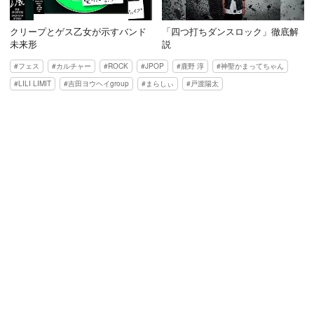
クリープとゲス乙女が示すバンド
「四つ打ちダンスロック」徹底解
未来形
説
フェス
カルチャー
ROCK
JPOP
鹿野 淳
神聖かまってちゃん
LILI LIMIT
吉田ヨウヘイgroup
まらしぃ
戸渡陽太