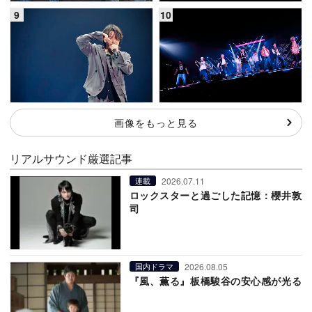
画像をもっと見る
リアルサウンド厳選記事
2026.07.11
連載
ロックスターと過ごした記憶：櫻井敦
司
2026.08.05
国内ドラマ
『風、薫る』板橋駿谷の安心感が光る