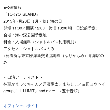
■公演情報
『TOKYO ISLAND』
2015年7月20日（月・祝）海の日
開場 11:00／開演 12:00 終演 18:00 頃（日没前予定）
会場：海の森公園予定地
料金：入場無料（シャトルバス利用料別）
アクセス：シャトルバスのみ
※発着所は東京臨海新交通臨海線（ゆりかもめ）青海駅の
み
＜出演アーティスト＞
神聖かまってちゃん／戸渡陽太／まらしぃ／吉田ヨウヘイ
group／LILI LIMIT／and more...（五十音順）
オフィシャルサイト