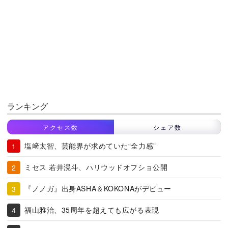
ランキング
アクセス数
シェア数
塩﨑太智、芸能界が求めていた“全力感”
ミセス 若井滉斗、ハリウッドオフショ公開
『ノノガ』出身ASHA＆KOKONAがデビュー
福山雅治、35周年を超えても広がる表現