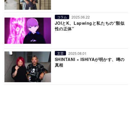
2025.06.22
コラム
JOIとK、Lapwingと私たちの“類似
性の正体”
2025.08.01
文芸
SHINTANI × ISHIYAが明かす、噂の
真相