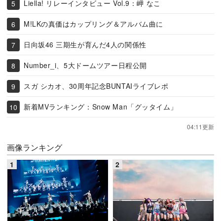
Liella! リレーインタビュー Vol.9：岬 なこ
M!LKの真価はカップリング＆アルバム曲に
日向坂46 三期生が育んだ4人の関係性
Number_i、5大ドームツアー日程公開
スガ シカオ、30周年記念BUNTAIライブレポ
新着MVランキング：Snow Man「グッタイム」
04:11更新
画像ランキング