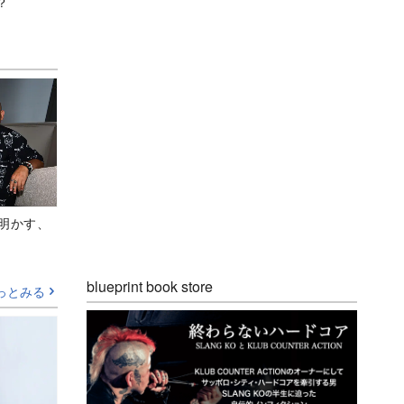
？
Aが明かす、
blueprint book store
っとみる