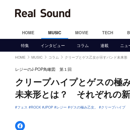
HOME
MUSIC
MOVIE
TECH
特集
インタビュー
コラム
連載
ニュ
HOME
MUSIC
コラム
クリープとゲス乙女が示すバンド未来形
レジーのJ-POP鳥瞰図 第１回
クリープハイプとゲスの極
未来形とは？ それぞれの
フェス
ROCK
JPOP
レジー
ゲスの極み乙女。
クリープハイプ
Facebookでシェア