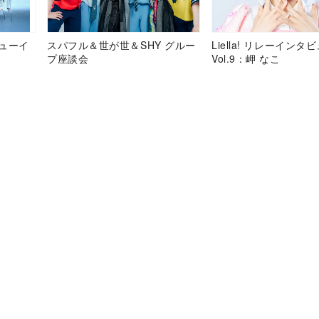
デビューイ
スパフル＆世が世＆SHY グルー
Liella! リレーインタ
プ座談会
Vol.9：岬 なこ