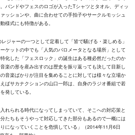
。バンドやフェスのロゴが入ったTシャツとタオル、ディッ
ファッションや、曲に合わせての手拍子やサークルモッシュ
行動様式にも特徴がある。
のレジャーの一つとして定着して「皆で騒げる・楽しめる」
マーケットの中でも「人気のバロメータとなる場所」として
に特化した「フェスロック」の誕生はある種必然だったのか
い音楽の形を産み出すのは歴史を振り返っても決して目新し
類の音楽ばかりが注目を集めることに対しては様々な立場か
とえばサカナクションの山口一郎は、自身のラジオ番組で若
ジを発している。
入れられる時代になってしまっていて、そこへの対応策と
自分たちもそうやって対応してきた部分もあるので一概には
りになっていくことを危惧している」（2014年11月6日