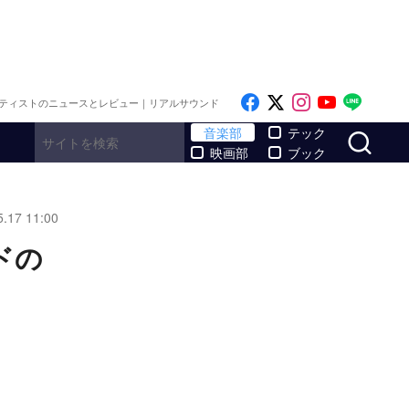
Like on Facebook
Follow on x
Follow on I
Follow o
Follo
ティストのニュースとレビュー｜リアルサウンド
サ
音楽部
テック
映画部
ブック
5.17 11:00
ドの