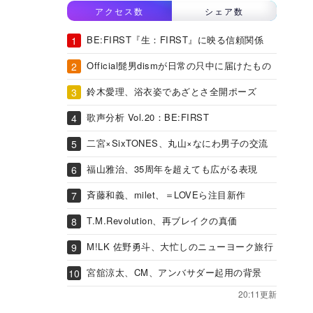
アクセス数
シェア数
BE:FIRST『生：FIRST』に映る信頼関係
Official髭男dismが日常の只中に届けたもの
鈴木愛理、浴衣姿であざとさ全開ポーズ
歌声分析 Vol.20：BE:FIRST
二宮×SixTONES、丸山×なにわ男子の交流
福山雅治、35周年を超えても広がる表現
斉藤和義、milet、＝LOVEら注目新作
T.M.Revolution、再ブレイクの真価
M!LK 佐野勇斗、大忙しのニューヨーク旅行
宮舘涼太、CM、アンバサダー起用の背景
20:11更新