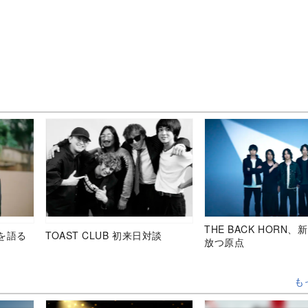
THE BACK HORN
を語る
TOAST CLUB 初来日対談
放つ原点
も