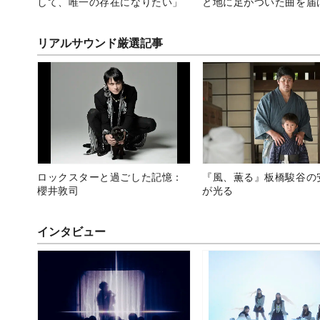
して、唯一の存在になりたい」
と地に足がついた曲を届
い」
リアルサウンド厳選記事
ロックスターと過ごした記憶：
『風、薫る』板橋駿谷の
櫻井敦司
が光る
インタビュー