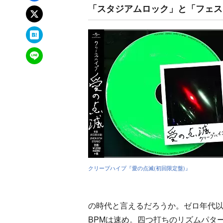
「スタジアムロック」と「フェス
xでポスト
はてなブックマーク
LINEで送る
クリープハイプ『愛の点滅(初回限定盤)』
の時代と言えるだろうか。ゼロ年代
BPMは速め。四つ打ちのリズムパタ