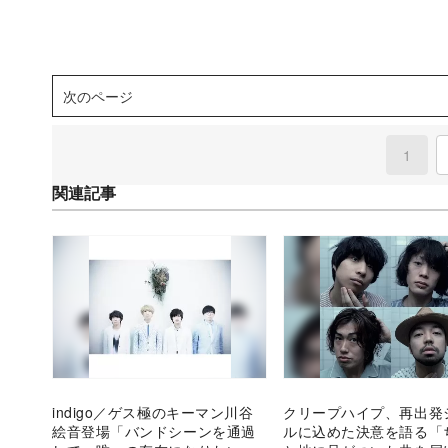
次のページ
1
(curre
関連記事
indigo／ゲス極のキーマン川谷
クリープハイプ、再出発
絵音登場「バンドシーンを通過
ルに込めた決意を語る「