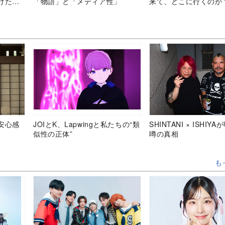
けた
「物語」と「メディア性」
来て、どこに行くのか
安心感
JOIとK、Lapwingと私たちの“類
SHINTANI × ISHIY
似性の正体”
噂の真相
も