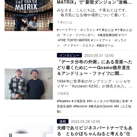
MATRIX』で“新宿ダンジョン”攻略に
挑む
みなさま、こんにちは。十束おとはです。
毎月気になる物や場所について書いてい
るこちらの連載、十束おとはの「テック・
十束おとは
ファウンダ…
ソードアート・オンライン
十束おとは
十束おとは
の「テック・ファウンダー」
東急歌舞伎町タワー
THE TOKYO MATRIX
ソードアート・オンライ
ン -アノマリー・クエスト-
脱出ゲーム
2023.05.31 12:00
インタビュー
「データ分布の外側」にある音楽へた
どり着くためにーーQosmo徳井直生
＆アンドリュー・ファイフに聞
く“AI×音楽研究の現在地”
1984年に世界初のサンプリング・シンセサ
イザー『Kurzweil K250』が発売された。こ
の機材にはすでに人工知能が搭載され…
小池直也
Nujabes
小池直也
AI×エンタメの“現在地と未来”
音楽生成AI
Neutone
株式会社Qosmo
AI（人工知
能）
2023.05.28 12:00
連載
夫婦でありビジネスパートナーでもあ
る ともかほちゃんねると考える“仕