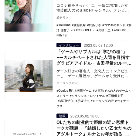
コロナ禍をきっかけに、一気に増加した女
性芸能人のYouTubeチャンネル。テレビ出
演を本業とする彼女たちだが、YouTubeで
於ありさ
は…
YouTube
後藤真希
於ありさ
ゴマキのギルド
洞
澤 佐智子（CROSSOVER）
高橋千里
YouTube
with her
2023.05.03 12:00
インタビュー
「ゲームやサブカルは“学びの種”」
――カルチベートされた人間を目指す
グラビアアイドル・吉田早希のルーツ
を探る
ゲーム好きの著名人・文化人にインタビュ
ーし、ゲーム遍歴や、ゲームから受けた影
響などを聞く連載“あの人のゲームヒストリ
ローリング内沢
ー”。今回話…
Oculus Rift
格闘ゲーム
太宰治
あの人のゲームヒ
ストリー
クラッシュ・ロワイヤル
三橋優美子
MOTHER2
手塚治虫
ローリング内沢
ガイナッ
クス
2023.05.02 18:00
連載
OLたちの刺激的で距離の近い恋愛ト
ークが話題 『結婚したい乙女たちの
アダルトーク』ルナとお琴が語る“番