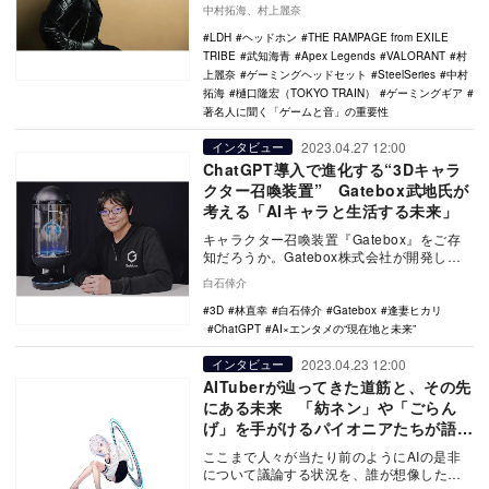
ドなガジェットをあらゆるプレイヤーが使
中村拓海、村上麗奈
用するようにな…
LDH
ヘッドホン
THE RAMPAGE from EXILE
TRIBE
武知海青
Apex Legends
VALORANT
村
上麗奈
ゲーミングヘッドセット
SteelSeries
中村
拓海
樋口隆宏（TOKYO TRAIN）
ゲーミングギア
著名人に聞く「ゲームと音」の重要性
2023.04.27 12:00
インタビュー
ChatGPT導入で進化する“3Dキャラ
クター召喚装置” Gatebox武地氏が
考える「AIキャラと生活する未来」
キャラクター召喚装置『Gatebox』をご存
知だろうか。Gatebox株式会社が開発した
「好きなキャラクターと一緒に暮らした
白石倖介
い」…
3D
林直幸
白石倖介
Gatebox
逢妻ヒカリ
ChatGPT
AI×エンタメの“現在地と未来”
2023.04.23 12:00
インタビュー
AITuberが辿ってきた道筋と、その先
にある未来 「紡ネン」や「ごらん
げ」を手がけるパイオニアたちが語り
合う
ここまで人々が当たり前のようにAIの是非
について議論する状況を、誰が想像しただ