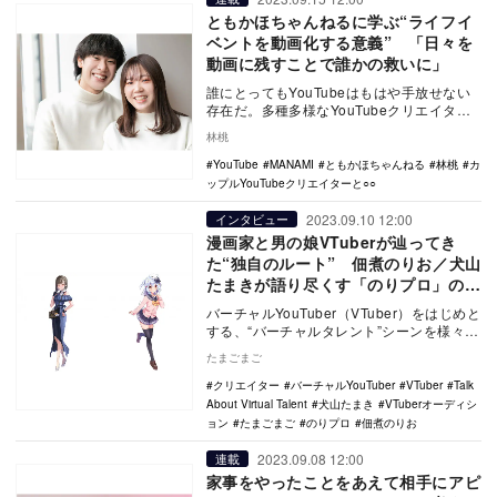
ともかほちゃんねるに学ぶ“ライフイ
ベントを動画化する意義” 「日々を
動画に残すことで誰かの救いに」
誰にとってもYouTubeはもはや手放せない
存在だ。多種多様なYouTubeクリエイター
が人気を集めるなか、男女の恋模様を動画
林桃
に…
YouTube
MANAMI
ともかほちゃんねる
林桃
カ
ップルYouTubeクリエイターと○○
2023.09.10 12:00
インタビュー
漫画家と男の娘VTuberが辿ってき
た“独自のルート” 佃煮のりお／犬山
たまきが語り尽くす「のりプロ」のこ
れまでとこれから
バーチャルYouTuber（VTuber）をはじめと
する、“バーチャルタレント”シーンを様々な
視点から見ているクリエイター・文化…
たまごまご
クリエイター
バーチャルYouTuber
VTuber
Talk
About Virtual Talent
犬山たまき
VTuberオーディシ
ョン
たまごまご
のりプロ
佃煮のりお
2023.09.08 12:00
連載
家事をやったことをあえて相手にアピ