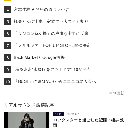
宮本佳林 AI開発の原点明かす
極楽とんぼ山本、家族で巨大スイカ割り
「ラジコン草刈機」の爽快な実力に反響
「メタルギア」POP UP STORE開催決定
Back MarketとGoogle提携
“着る氷水”水冷服をアウトドア119が発売
『RUST』の夏はVCRからニコニコ老人会へ
10:16更新
リアルサウンド厳選記事
2026.07.11
連載
ロックスターと過ごした記憶：櫻井敦
司