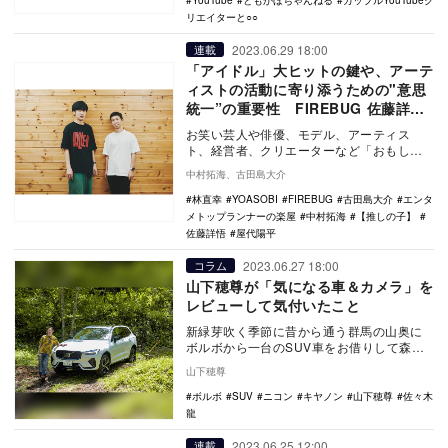
YouTube
ともかほちゃんねる
カップルYouTubeク
リエイターと○○
2023.06.29 18:00
連載
「アイドル」大ヒットの鍵や、アーテ
ィストの活動に寄り添うための"意思
統一”の重要性 FIREBUG 佐藤詳悟
×YOASOBI プロデューサー屋代陽平
お笑い芸人や俳優、モデル、アーティス
対談
ト、経営者、クリエーターなど「おもしろ
い人＝タレント」の才能を拡張させる“タレ
中村拓海、古田島大介
ントエンパワー…
林直幸
YOASOBI
FIREBUG
古田島大介
エンタ
メトップランナーの楽屋
中村拓海
【推しの子】
佐藤詳悟
屋代陽平
2023.06.27 18:00
コラム
山下穂尊が「気になる車＆カメラ」を
レビューして気付いたこと
新緑芽吹く季節に昔から通う群馬の山奥に
ボルボから一台のSUV車をお借りして森林
浴へと出かけてきた。前日の土砂降りが嘘
山下穂尊
だったかのよ…
ボルボ
SUV
ニコン
キヤノン
山下穂尊
佐々木
龍
2023.06.25 12:00
連載