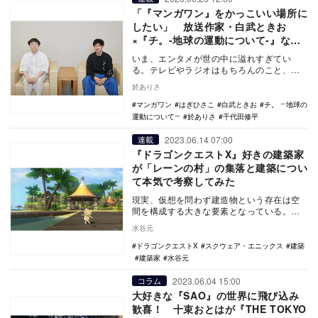
「『マンガワン』をかっこいい場所に
したい」 放送作家・白武ときお
×『チ。-地球の運動について-』など
手がけた編集者・千代田修平が語
いま、エンタメが世の中に溢れすぎてい
る“ヒットの法則”
る。テレビやラジオはもちろんのこと、
YouTubeも成長を続け、Podcastや音声配
於ありさ
信アプ…
マンガワン
はぎひさこ
白武ときお
チ。 ―地球の
運動について―
於ありさ
千代田修平
2023.06.14 07:00
連載
『ドラゴンクエストX』好きの建築家
が「レーンの村」の集落と建築につい
て本気で考察してみた
現実、仮想を問わず建造物という存在は空
間を構成する大きな要素となっている。例
えば現実における「駅」や「ビル」はラン
水谷元
ドマークともな…
ドラゴンクエストX
スクウェア・エニックス
建築
建築家
水谷元
2023.06.04 15:00
コラム
大好きな『SAO』の世界に飛び込み
歓喜！ 十束おとはが『THE TOKYO