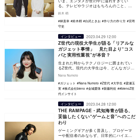
いま、エンタメが世の中に溢れすぎてい
る。テレビやラジオはもちろんのこと、
YouTubeも成長を続け、Podcastや音声配
鈴木 梢
信アプ…
林直幸
鈴木梢
白武ときお
作り方の作り方
宮嵜
守史
2023.04.29 12:00
インタビュー
Z世代の現役大学生が語る「リアルな
ガジェット事情」 見た目より“コス
パと実用性重視”が本音？
生まれた時からテクノロジーに囲まれてい
るZ世代。現代の大学生は今、どんなガジェ
ットに関心を持ち、どのように利用してい
Nana Numoto
るのだろうか…
ガジェット
Nana Numoto
Z世代
大学生
梁瀬玉
実
株式会社bieno
金城愛珠
新藤利佐
#bienoZ世
代インサイト
2023.04.28 12:00
インタビュー
THE RAMPAGE・武知海青が語る、
妥協したくない“ゲームと音”へのこだ
わり
ゲーミングギアが多く普及し、プロゲーマ
ーや配信者のみならず、日常的にハイエン