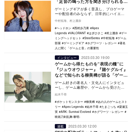
「足音の鳴った方を聞き分けられるの
は理想的」
ゲーミングギアが多く普及し、プロゲーマ
ーや配信者のみならず、日常的にハイエン
ドなガジェットをあらゆるプレイヤーが使
中村拓海、村上麗奈
用するようにな…
ヘッドホン
西村歩乃果
Apex
Legends
VALORANT
はぎひさこ
村上麗奈
ゲー
ミングヘッドセット
SteelSeries
中村拓海
ゲーム
部屋
ゲーミングギア
ホグワーツ・レガシー
著名
人に聞く「ゲームと音」の重要性
2023.03.30 19:00
インタビュー
ゲームから得たものを“表現の糧“に
『ジュウオウジャー』『賭ケグルイ』
などで知られる柳美稀が語る「ゲーム
とともに歩んだ20年」
ゲーム好きの著名人・文化人にインタビュ
ーし、ゲーム遍歴や、ゲームから受けた影
響などを聞く連載“あの人のゲームヒストリ
結木千尋
ー”。今回お…
ポケットモンスター
柳美稀
あの人のゲームヒスト
リー
Apex Legends
結木千尋
たまごっち
梁瀬玉
実
ARK: Survival Evolved
ホグワーツ・レガシー
映画刀剣乱舞-黎明-
2023.03.30 12:00
連載