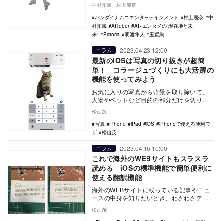
ろうか。少なくとも、半年前まではそうで
中村拓海、村上麗奈
はなかったは…
バンダイナムコエンターテインメント
村上麗奈
中
村拓海
AITuber
AI×エンタメの“現在地と未
来”
Pictoria
明渡隼人
玉置絢
2023.04.23 12:00
コラム
最新のiOSは写真の切り抜きが超簡
単！ コラージュづくりにも大活躍の
機能を使ってみよう
お気に入りの写真から背景を取り除いて、
人物やペットなど目的の部分だけを切り抜
きたい！と思ったことが誰しも一度はある
松山茂
はず。「写真」…
写真
iPhone
iPad
iOS
iPhoneで使える便利ワ
ザ
松山茂
2023.04.16 10:00
コラム
これで海外のWEBサイトもスラスラ
読める iOSの標準機能で簡単便利に
使える翻訳機能
海外のWEBサイトに載っている記事やニュ
ースの中身を知りたいとき、わざわざテキ
スト部分を「翻訳」アプリにコピー＆ペー
松山茂
ストしていな…