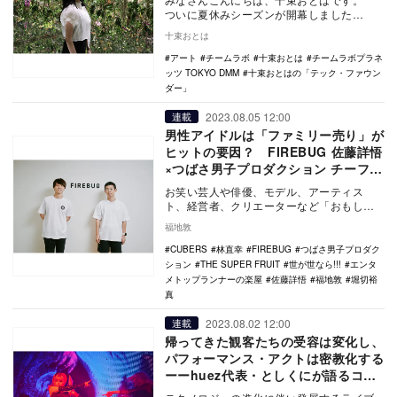
ついに夏休みシーズンが開幕しました
ね！ ここ数年はおうち時間を過ごす方が
十束おとは
ほとんどだった…
アート
チームラボ
十束おとは
チームラボプラネ
ッツ TOKYO DMM
十束おとはの「テック・ファウン
ダー」
2023.08.05 12:00
連載
男性アイドルは「ファミリー売り」が
ヒットの要因？ FIREBUG 佐藤詳悟
×つばさ男子プロダクション チーフマ
ネージャー堀切裕真対談
お笑い芸人や俳優、モデル、アーティス
ト、経営者、クリエーターなど「おもしろ
い人＝タレント」の才能を拡張させる“タレ
福地敦
ントエンパワー…
CUBERS
林直幸
FIREBUG
つばさ男子プロダク
ション
THE SUPER FRUIT
世が世なら!!!
エンタ
メトップランナーの楽屋
佐藤詳悟
福地敦
堀切裕
真
2023.08.02 12:00
連載
帰ってきた観客たちの受容は変化し、
パフォーマンス・アクトは密教化する
ーーhuez代表・としくにが語るコロ
ナ禍を経た"ライブ演出”の現在地