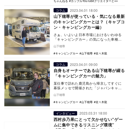
ちゃんねる
カップルYouTubeクリエイターと○○
2023.04.01 18:00
コラム
山下穂尊が使っている・気になる最新
のキャンピングカーとは？（キャブコ
ン・キャンピングカー編）
さぁ、いよいよ日本市場におけるいわゆる
「キャンピングカー」の気になった車種を
ピックアップしていきます。まずはせっか
山下穂尊
くなので僕も使…
キャンピングカー
山下穂尊
佐々木龍
2023.04.01 09:00
コラム
自身もオーナーである山下穂尊が綴る
「キャンピングカーの魅力」
某仕事で訪れた鹿児島から帰京してすぐに
幕張メッセで開催された「ジャパンキャン
ピングカーショー2023」へと直行した。連
山下穂尊
載1回目の…
キャンピングカー
山下穂尊
佐々木龍
2023.03.31 18:00
インタビュー
西村歩乃果にとって欠かせない“ゲー
ムに集中できるリスニング環境”