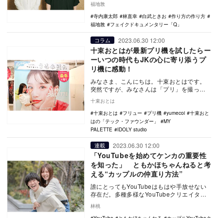
福地敦
信アプ…
寺内康太郎
林直幸
白武ときお
作り方の作り方
福地敦
フェイクドキュメンタリー「Q」
2023.06.30 12:00
コラム
十束おとはが最新プリ機を試したらー
ーいつの時代もJKの心に寄り添うプ
リ機に感動！
みなさま、こんにちは。十束おとはです。
突然ですが、みなさんは「プリ」を撮った
ことってありますか？ 私はもちろんあり
十束おとは
ます！ 学…
十束おとは
フリュー
プリ機
yumecoi
十束おと
はの「テック・ファウンダー」
MY
PALETTE
IDOLY studio
2023.06.30 12:00
連載
「YouTubeを始めてケンカの重要性
を知った」 ともかほちゃんねると考
える“カップルの仲直り方法”
誰にとってもYouTubeはもはや手放せない
存在だ。多種多様なYouTubeクリエイター
が人気を集めるなか、男女の恋模様を動画
林桃
に…