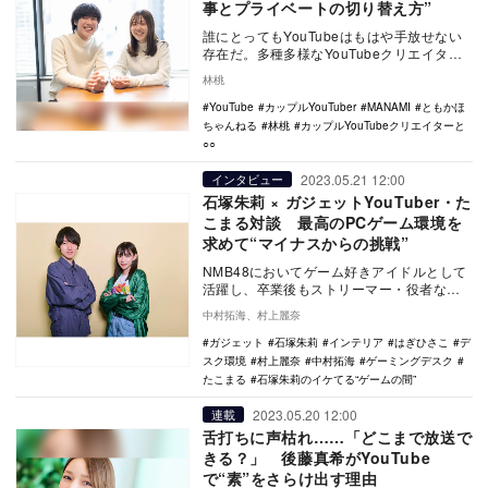
事とプライベートの切り替え方”
誰にとってもYouTubeはもはや手放せない
存在だ。多種多様なYouTubeクリエイター
が人気を集めるなか、男女の恋模様を動画
林桃
に…
YouTube
カップルYouTuber
MANAMI
ともかほ
ちゃんねる
林桃
カップルYouTubeクリエイターと
○○
2023.05.21 12:00
インタビュー
石塚朱莉 × ガジェットYouTuber・た
こまる対談 最高のPCゲーム環境を
求めて“マイナスからの挑戦”
NMB48においてゲーム好きアイドルとして
活躍し、卒業後もストリーマー・役者など
幅広く活動する石塚朱莉。彼女にはひとつ
中村拓海、村上麗奈
の悩みがあ…
ガジェット
石塚朱莉
インテリア
はぎひさこ
デ
スク環境
村上麗奈
中村拓海
ゲーミングデスク
たこまる
石塚朱莉のイケてる“ゲームの間”
2023.05.20 12:00
連載
舌打ちに声枯れ……「どこまで放送で
きる？」 後藤真希がYouTube
で“素”をさらけ出す理由