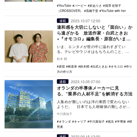
は…
YouTube
バービー
於ありさ
洞澤 佐智子
（CROSSOVER）
高橋千里
YouTube with her
2023.10.07 12:00
連載
違和感を大切にしないと「面白い」か
ら遠ざかる 放送作家・白武ときお
×『オモコロ』編集長・原宿がいまの
時代に「面白さ」を見出すもの
いま、エンタメが世の中に溢れすぎてい
る。テレビやラジオはもちろんのこと、
YouTubeも成長を続け、Podcastや音声配
鈴木 梢
信アプ…
原宿
林直幸
鈴木梢
白武ときお
オモコロ
作り
方の作り方
2023.10.05 07:00
連載
オランダの半導体メーカーに見
る、“業界の人材不足”を解消する方法
人集めが難しいのは洋の東西で変わらない
ようだ。 日本でも人材確保の難しさが頻
繁に議論されるが、それはオランダでも同
中川真知子
じらしく、…
オランダ
キャリア
中川真知子
就活
半導体
研
究者
2023.09.15 12:00
連載