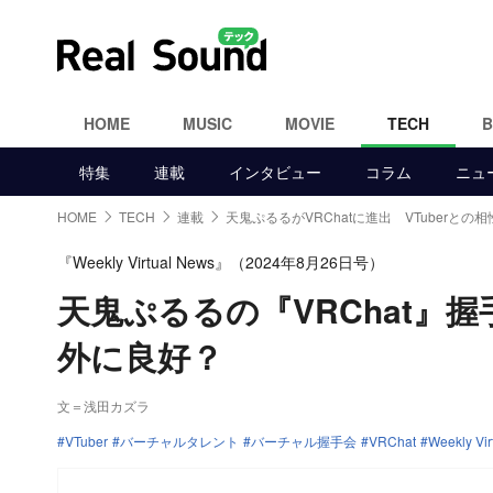
HOME
MUSIC
MOVIE
TECH
特集
連載
インタビュー
コラム
ニュ
HOME
TECH
連載
天鬼ぷるるがVRChatに進出 VTuberとの相
『Weekly Virtual News』（2024年8月26日号）
天鬼ぷるるの『VRChat』握
外に良好？
文＝浅田カズラ
VTuber
バーチャルタレント
バーチャル握手会
VRChat
Weekly Vir