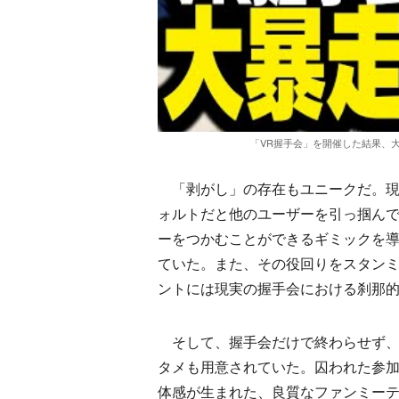
「VR握手会」を開催した結果、大
「剥がし」の存在もユニークだ。現実
ォルトだと他のユーザーを引っ掴ん
ーをつかむことができるギミックを導
ていた。また、その役回りをスタン
ントには現実の握手会における刹那
そして、握手会だけで終わらせず、
タメも用意されていた。囚われた参
体感が生まれた、良質なファンミー