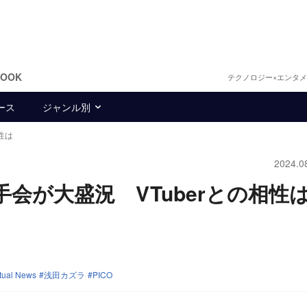
BOOK
テクノロジー×エンタ
ース
ジャンル別
性は
2024.0
手会が大盛況 VTuberとの相性
tual News
浅田カズラ
PICO