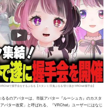
Play
Chatで握手会をするぷるる【スタンミ/天鬼ぷるる/切り抜き/VRChat/握手会】
ぷるるのアバターは、市販アバター『ルーシュカ』のカスタ
アバター改変」と呼ばれる、『VRChat』ユーザーにはなじ