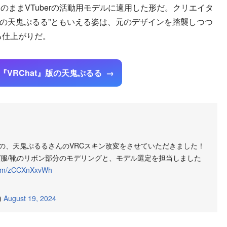
ままVTuberの活動用モデルに適用した形だ。クリエイタ
t版の天鬼ぷるる”ともいえる姿は、元のデザインを踏襲しつつ
せる仕上がりだ。
『VRChat』版の天鬼ぷるる
の、天鬼ぷるるさんのVRCスキン改変をさせていただきました！
/服/靴のリボン部分のモデリングと、モデル選定を担当しました
.com/zCCXnXxvWh
)
August 19, 2024