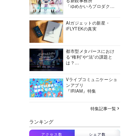
る新鋭事務所
「ゆめかいろプロダクシ
ョン」の挑戦に迫る
AIガジェットの新星・
iFLYTEKの真実
都市型メタバースにおけ
る“権利”や“法”の課題と
は？
バーチャルシティコンソ
ーシアムの挑戦に迫る
Vライブコミュニケーショ
ンアプリ
『IRIAM』特集
特集記事一覧
ランキング
アクセス数
シェア数