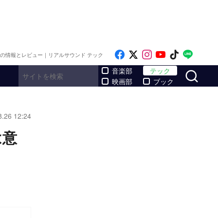
Like on Facebook
Follow on x
Follow on Inst
Follow on Y
Follow on
Follo
メの情報とレビュー｜リアルサウンド テック
サ
音楽部
テック
映画部
ブック
8.26 12:24
は意