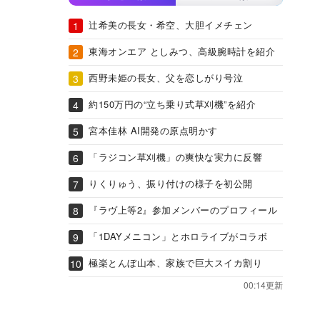
辻希美の長女・希空、大胆イメチェン
東海オンエア としみつ、高級腕時計を紹介
西野未姫の長女、父を恋しがり号泣
約150万円の“立ち乗り式草刈機”を紹介
宮本佳林 AI開発の原点明かす
「ラジコン草刈機」の爽快な実力に反響
りくりゅう、振り付けの様子を初公開
『ラヴ上等2』参加メンバーのプロフィール
「1DAYメニコン」とホロライブがコラボ
極楽とんぼ山本、家族で巨大スイカ割り
00:14更新