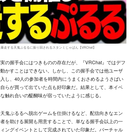
暴走する天鬼ぷるるに振り回されるスタンミじゃぱん【VRChat】
の握手会にはつきものの存在だが、『VRChat』ではデフ
で動かすことはできない。しかし、この握手会では他ユーザ
入し、40人の参加者を時間内にうまくおさめるようさばい
ミ自らが買って出ていた点も好印象だ。結果として、本イベ
的な触れ合いの醍醐味が宿っていたように感じる。
天鬼ぷるるへ脱出ゲームを仕掛けるなど、配信向きなエン
加者を助ける展開も用意することで、単なる握手会以上の一
ティングイベントとして完成されていた印象だ。バーチャル