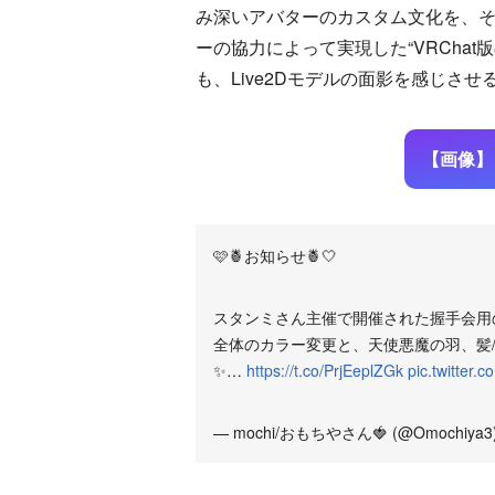
み深いアバターのカスタム文化を、その
ーの協力によって実現した“VRCha
も、Live2Dモデルの面影を感じさ
【画像】
🩷🍍お知らせ🍍🤍
スタンミさん主催で開催された握手会用
全体のカラー変更と、天使悪魔の羽、髪
✨…
https://t.co/PrjEeplZGk
pic.twitter
— mochi/おもちやさん🍓 (@Omochiya3