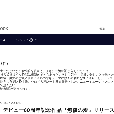
BOOK
音楽・アー
ース
ジャンル別
(8件)
進一だとわかる個性的な歌声は、まさに一流の証と言えるだろう。
を振り絞るような絶唱は衝撃的ですらあった。そして74年、襟裳の厳しい冬を歌っ
以後、男女の恋愛／孤独／望郷の念をテーマに数々の名曲を世に送り出し、ドメス
84年に作詞／松本隆、作曲／大滝詠一を迎え発表された、ニューミュージックのソ
て頂きたい。
層の活躍が期待される。
2025.06.20 12:00
、デビュー60周年記念作品『無償の愛』リリー