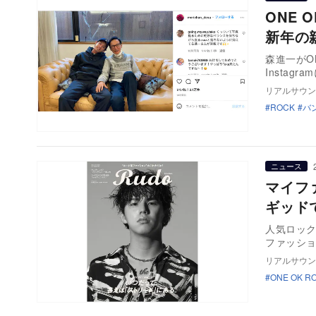
ONE O
新年の
森進一がON
Instagr
リアルサウン
ROCK
バ
ニュース
マイフ
ギッド
人気ロックバ
ファッショ
リアルサウン
ONE OK R