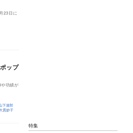
月23日に
ポップ
跡や功績が
山下達郎
大貫妙子
特集