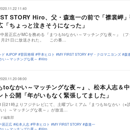
2020.11.22 11:40
IRST STORY Hiro、父・森進一の前で「襟裳
広「ちょっと泣きそうになった」
中居正広がMCを務める『まつもtoなかい～マッチングな夜～』（フ
1月21日に放送された。 この番…
ンド
JPOP
菅田将暉
甲本ヒロト
MY FIRST STORY
ザ・クロマニヨンズ
森
なかい～マッチングな夜～
Hiro
2020.11.20 08:00
もtoなかい～マッチングな夜～』、松本人志＆
ント公開「年がいもなく緊張してました」
21日21時よりフジテレビにて、土曜プレミアム『まつもtoなかい（※
かい）～マッチングな夜～』が放送…
ド編集部
中居正広
松本人志
甲本ヒロト
MY FIRST STORY
森進一
なかい～マッチングな夜～
Hiro