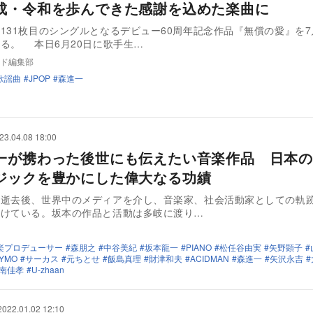
成・令和を歩んできた感謝を込めた楽曲に
131枚目のシングルとなるデビュー60周年記念作品『無償の愛』を7
る。 本日6月20日に歌手生…
ド編集部
歌謡曲
JPOP
森進一
23.04.08 18:00
一が携わった後世にも伝えたい音楽作品 日本の
ジックを豊かにした偉大なる功績
の逝去後、世界中のメディアを介し、音楽家、社会活動家としての軌
続けている。坂本の作品と活動は多岐に渡り…
楽プロデューサー
森朋之
中谷美紀
坂本龍一
PIANO
松任谷由実
矢野顕子
YMO
サーカス
元ちとせ
飯島真理
財津和夫
ACIDMAN
森進一
矢沢永吉
南佳孝
U-zhaan
2022.01.02 12:10