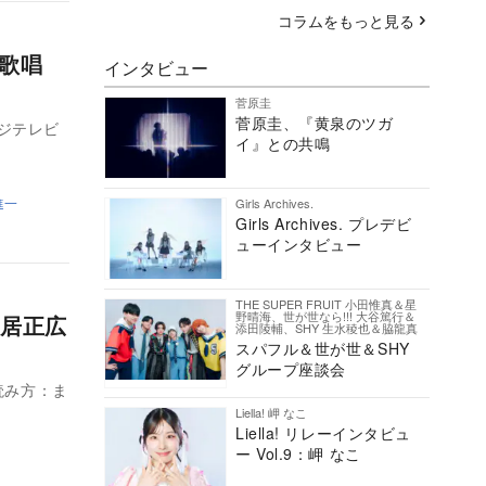
コラムをもっと見る
岬」歌唱
インタビュー
菅原圭
菅原圭、『黄泉のツガ
ジテレビ
イ』との共鳴
進一
Girls Archives.
Girls Archives. プレデビ
ューインタビュー
THE SUPER FRUIT 小田惟真＆星
野晴海、世が世なら!!! 大谷篤行＆
中居正広
添田陵輔、SHY 生水稜也＆脇龍真
スパフル＆世が世＆SHY
グループ座談会
読み方：ま
Liella! 岬 なこ
Liella! リレーインタビュ
ー Vol.9：岬 なこ