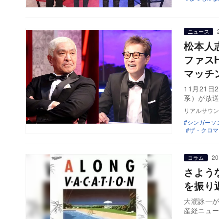
ニュース
松本人
ファス
マッチ
11月21
リアルサウン
シンガーソ
ザ・クロマ
20
コラム
さよう
を振り
大瀧詠一が
産経ニュー