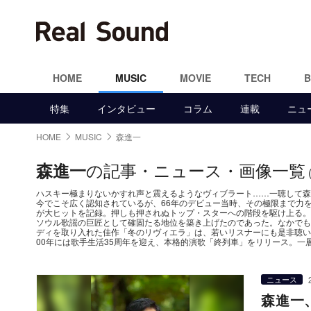
HOME
MUSIC
MOVIE
TECH
特集
インタビュー
コラム
連載
ニュ
HOME
MUSIC
森進一
の記事・ニュース・画像一覧
森進一
ハスキー極まりないかすれ声と震えるようなヴィブラート……一聴して森
今でこそ広く認知されているが、66年のデビュー当時、その極限まで力
が大ヒットを記録。押しも押されぬトップ・スターへの階段を駆け上る。
ソウル歌謡の巨匠として確固たる地位を築き上げたのであった。なかでも
ディを取り入れた佳作「冬のリヴィエラ」は、若いリスナーにも是非聴い
00年には歌手生活35周年を迎え、本格的演歌「終列車」をリリース。一
ニュース
森進一