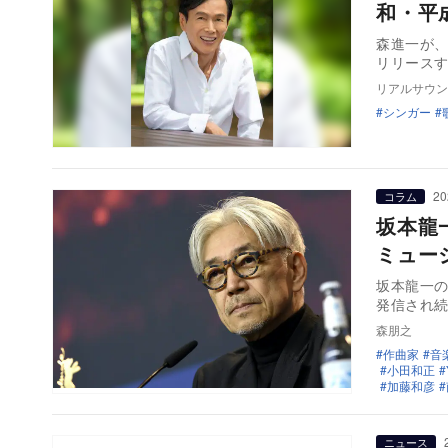
和・平
森進一が、
リリースす
リアルサウン
シンガー
20
コラム
坂本龍
ミュー
坂本龍一
発信され
森朋之
作曲家
音
小田和正
加藤和彦
ニュース