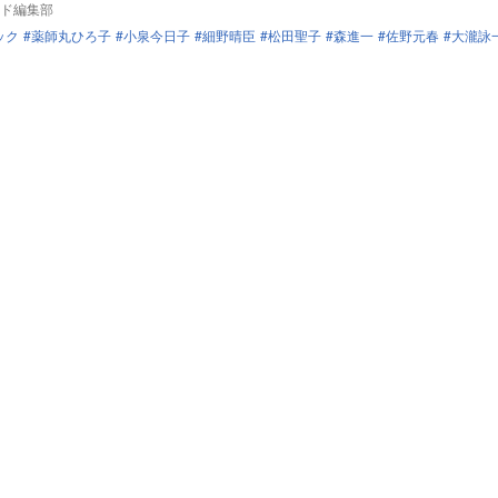
ド編集部
ック
薬師丸ひろ子
小泉今日子
細野晴臣
松田聖子
森進一
佐野元春
大瀧詠