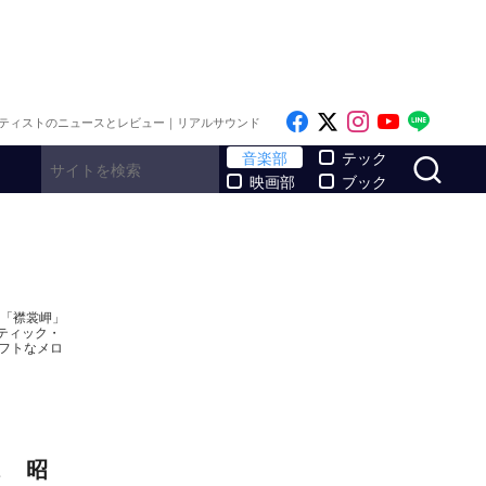
Like on Facebook
Follow on x
Follow on I
Follow o
Follo
ティストのニュースとレビュー｜リアルサウンド
サ
音楽部
テック
映画部
ブック
た「襟裳岬」
ティック・
フトなメロ
ス 昭