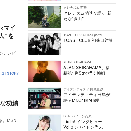
クレナズム 萌映
クレナズム萌映が語る 新
たな“夏曲”
×マイ
人”を
TOAST CLUB×Black petrol
TOAST CLUB 初来日対談
フジテレビ
ALAN SHIRAHAMA
ALAN SHIRAHAMA、移
籍第1弾Sgで描く挑戦
IRST STORY
アイデンティティ 田島直弥
アイデンティティ田島が
語るMr.Children愛
な功績
Liella! ペイトン尚未
る。MSN
Liella! インタビュー
Vol.8：ペイトン尚未