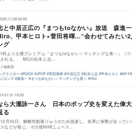
2020.11.09 06:00
志と中居正広の『まつもtoなかい』放送 森進一
Hiro、甲本ヒロト×菅田将暉…“会わせてみたい2
ング
日21時より土曜プレミアム『まつもtoなかい～マッチングな夜～』（
系）が放送される。 MCの松本人志…
ド編集部
ングライター
ROCK
JPOP
菅田将暉
中居正広
松本人志
甲本ヒロト
MY F
ニヨンズ
森進一
まつもtoなかい～マッチングな夜～
Hiro
14.01.01 19:33
なら大瀧詠一さん 日本のポップ史を変えた偉大
返る
12月30日、解離性動脈りゅうのため急逝し、各界に衝撃が走ってい
スなどが報じ、その後NHKニュース…