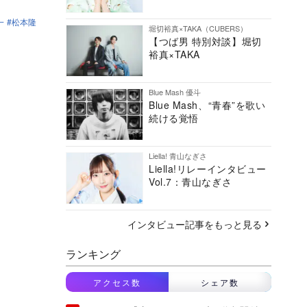
一
松本隆
堀切裕真×TAKA（CUBERS）
【つば男 特別対談】堀切
裕真×TAKA
Blue Mash 優斗
Blue Mash、“青春”を歌い
続ける覚悟
Liella! 青山なぎさ
Liella!リレーインタビュー
Vol.7：青山なぎさ
インタビュー記事をもっと見る
ランキング
アクセス数
シェア数