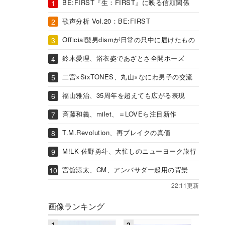
BE:FIRST『生：FIRST』に映る信頼関係
歌声分析 Vol.20：BE:FIRST
Official髭男dismが日常の只中に届けたもの
鈴木愛理、浴衣姿であざとさ全開ポーズ
二宮×SixTONES、丸山×なにわ男子の交流
福山雅治、35周年を超えても広がる表現
斉藤和義、milet、＝LOVEら注目新作
T.M.Revolution、再ブレイクの真価
M!LK 佐野勇斗、大忙しのニューヨーク旅行
宮舘涼太、CM、アンバサダー起用の背景
22:11更新
画像ランキング