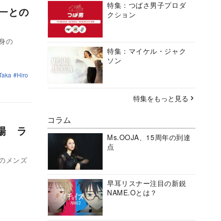
特集：つばさ男子プロダ
森進一との
クション
自身の
特集：マイケル・ジャク
ソン
Taka
Hiro
特集をもっと見る
コラム
場 ラ
Ms.OOJA、15周年の到達
点
売のメンズ
早耳リスナー注目の新鋭
NAME.Oとは？