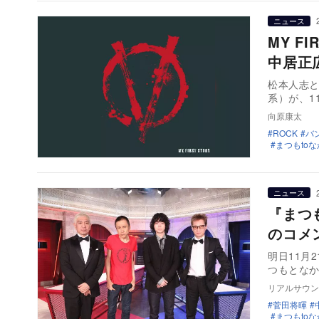
ニュース
MY F
中居正
松本人志と
系）が、1
向原康太
ROCK
バ
まつもto
ニュース
『まつ
のコメ
明日11月
つもとな
リアルサウン
菅田将暉
まつもto