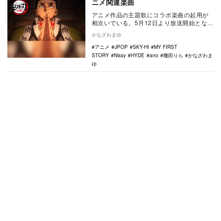
ニメ関連楽曲
アニメ作品の主題歌にコラボ楽曲の起用が
相次いでいる。5月12日より放送開始となる
テレビアニメ『「鬼滅の刃」柱稽古編』
かなざわまゆ
（フジテレビ…
アニメ
JPOP
SKY-HI
MY FIRST
STORY
Nissy
HYDE
ano
幾田りら
かなざわま
ゆ