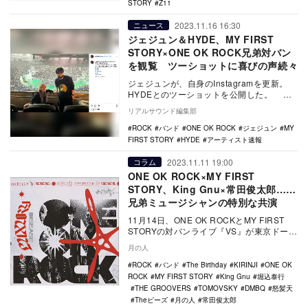
STORY
Z11
2023.11.16 16:30
ニュース
ジェジュン＆HYDE、MY FIRST
STORY×ONE OK ROCK兄弟対バン
を観覧 ツーショットに喜びの声続々
ジェジュンが、自身のInstagramを更新。
HYDEとのツーショットを公開した。 ジ
ェジュンは、HYDEとともに11月14…
リアルサウンド編集部
ROCK
バンド
ONE OK ROCK
ジェジュン
MY
FIRST STORY
HYDE
アーティスト速報
2023.11.11 19:00
コラム
ONE OK ROCK×MY FIRST
STORY、King Gnu×常田俊太郎……
兄弟ミュージシャンの特別な共演
11月14日、ONE OK ROCKとMY FIRST
STORYの対バンライブ『VS』が東京ドーム
にて開催される。この2組と言…
月の人
ROCK
バンド
The Birthday
KIRINJI
ONE OK
ROCK
MY FIRST STORY
King Gnu
堀込泰行
THE GROOVERS
TOMOVSKY
DMBQ
怒髪天
Theピーズ
月の人
常田俊太郎