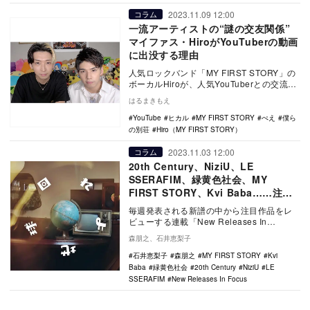
2023.11.09 12:00
コラム
一流アーティストの“謎の交友関係”
マイファス・HiroがYouTuberの動画
に出没する理由
人気ロックバンド「MY FIRST STORY」の
ボーカルHiroが、人気YouTuberとの交流が
注目されている。出演チャンネ…
はるまきもえ
YouTube
ヒカル
MY FIRST STORY
ぺえ
僕ら
の別荘
Hiro（MY FIRST STORY）
2023.11.03 12:00
コラム
20th Century、NiziU、LE
SSERAFIM、緑黄色社会、MY
FIRST STORY、Kvi Baba……注目
新譜6作をレビュー
毎週発表される新譜の中から注目作品をレ
ビューする連載「New Releases In
Focus」。今回は20th Centur…
森朋之、石井恵梨子
石井恵梨子
森朋之
MY FIRST STORY
Kvi
Baba
緑黄色社会
20th Century
NiziU
LE
SSERAFIM
New Releases In Focus