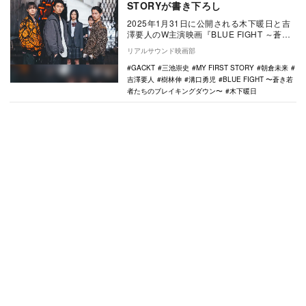
STORYが書き下ろし
2025年1月31日に公開される木下暖日と吉
澤要人のW主演映画『BLUE FIGHT ～蒼き
若者たちのブレイキングダウン～』の主…
リアルサウンド映画部
GACKT
三池崇史
MY FIRST STORY
朝倉未来
吉澤要人
樹林伸
溝口勇児
BLUE FIGHT 〜蒼き若
者たちのブレイキングダウン〜
木下暖日