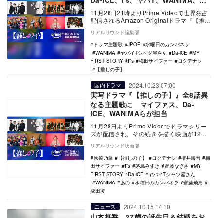
Da-iCE、I's、ヤバT、WANIMA、水
カン、梅田サイファー
11月28日21時よりPrime Videoで世界独占
配信されるAmazon Originalドラマ『【推し
の子】』の、全8話の…
リアルサウンド編集部
ドラマ主題歌
JPOP
水曜日のカンパネラ
WANIMA
ヤバイTシャツ屋さん
Da-iCE
MY
FIRST STORY
I''s
梅田サイファー
ロクデナシ
【推しの子】
2024.10.23 07:00
国内ドラマ
実写ドラマ『【推しの子】』全8話異
なる主題歌に マイファス、Da-
iCE、WANIMAらが担当
11月28日よりPrime Videoでドラマシリー
ズが配信され、その続きを描く映画が12月
20日に公開される実写プロジェクト『…
リアルサウンド映画部
原菜乃華
【推しの子】
ロクデナシ
櫻井海音
梅
田サイファー
I''s
茅島みずき
齊藤なぎさ
MY
FIRST STORY
Da-iCE
ヤバイTシャツ屋さん
WANIMA
あの
水曜日のカンパネラ
齋藤飛鳥
成田凌
2024.10.15 14:10
ニュース
山本舞香、27歳の誕生日＆結婚をお