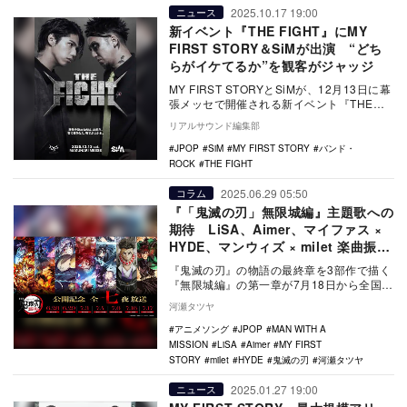
2025.10.17 19:00
ニュース
新イベント『THE FIGHT』にMY
FIRST STORY＆SiMが出演 “どち
らがイケてるか”を観客がジャッジ
MY FIRST STORYとSiMが、12月13日に幕
張メッセで開催される新イベント『THE
FIGHT』に出演する。 …
リアルサウンド編集部
JPOP
SiM
MY FIRST STORY
バンド・
ROCK
THE FIGHT
2025.06.29 05:50
コラム
『「鬼滅の刃」無限城編』主題歌への
期待 LiSA、Aimer、マイファス ×
HYDE、マンウィズ × milet 楽曲振り
返り
『鬼滅の刃』の物語の最終章を3部作で描く
『無限城編』の第一章が7月18日から全国公
開となる。本稿では、歴代主題歌について
河瀬タツヤ
改めてレ…
アニメソング
JPOP
MAN WITH A
MISSION
LiSA
Aimer
MY FIRST
STORY
milet
HYDE
鬼滅の刃
河瀬タツヤ
2025.01.27 19:00
ニュース