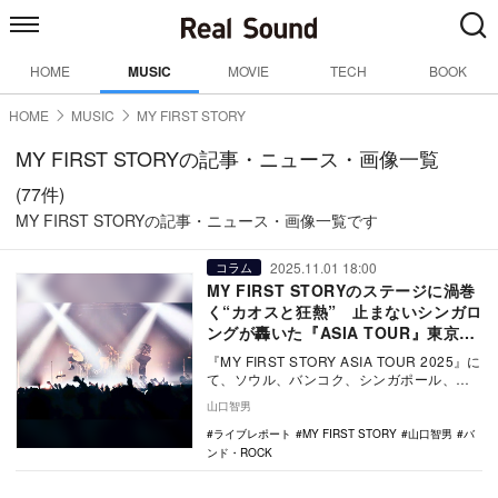
HOME
MUSIC
MOVIE
TECH
BOOK
HOME
MUSIC
MY FIRST STORY
MY FIRST STORYの記事・ニュース・画像一覧
(77件)
MY FIRST STORYの記事・ニュース・画像一覧です
2025.11.01 18:00
コラム
MY FIRST STORYのステージに渦巻
く“カオスと狂熱” 止まないシンガロ
ングが轟いた『ASIA TOUR』東京公
演
『MY FIRST STORY ASIA TOUR 2025』に
て、ソウル、バンコク、シンガポール、マ
ニラ、上海、台北と回ったあ…
山口智男
ライブレポート
MY FIRST STORY
山口智男
バ
ンド・ROCK