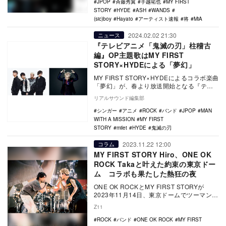
JPOP
斉藤秀翼
手越祐也
MY FIRST
STORY
HYDE
ASH
WANDS
(sic)boy
Hayato
アーティスト速報
将
MiA
2024.02.02 21:30
ニュース
『テレビアニメ「鬼滅の刃」柱稽古
編』OP主題歌はMY FIRST
STORY×HYDEによる「夢幻」
MY FIRST STORY×HYDEによるコラボ楽曲
「夢幻」が、春より放送開始となる『テレ
ビアニメ「鬼滅の刃」柱稽古編』（フジ…
リアルサウンド編集部
シンガー
アニメ
ROCK
バンド
JPOP
MAN
WITH A MISSION
MY FIRST
STORY
milet
HYDE
鬼滅の刃
2023.11.22 12:00
コラム
MY FIRST STORY Hiro、ONE OK
ROCK Takaと叶えた約束の東京ドー
ム コラボも果たした熱狂の夜
ONE OK ROCKとMY FIRST STORYが
2023年11月14日、東京ドームでツーマンラ
イブ『VS』を開催した。1年…
Z11
ROCK
バンド
ONE OK ROCK
MY FIRST