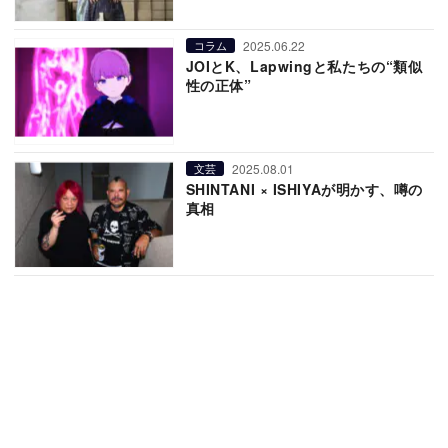
2025.06.22
コラム
JOIとK、Lapwingと私たちの“類似
性の正体”
2025.08.01
文芸
SHINTANI × ISHIYAが明かす、噂の
真相