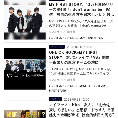
MY FIRST STORY、12カ月連続リリ
ース第9弾「i don't wanna be」配
信 独自の生き方を追求したいと叫ぶ
ロックナンバーに
MY FIRST STORYが、12カ月連続リリース
の第9弾となる新曲「i don't wanna be」を
配信リリースした。 …
リアルサウンド編集部
ROCK
バンド
JPOP
MY FIRST STORY
2023.07.10 19:00
ニュース
ONE OK ROCK×MY FIRST
STORY、対バンライブ『VS』開催
一夜限りの東京ドーム公演に
ONE OK ROCKとMY FIRST STORYが、
11月14日に東京ドームにて対バンライブ
『VS』を開催する。 …
リアルサウンド編集部
ROCK
バンド
JPOP
ONE OK ROCK
MY
FIRST STORY
2023.06.28 12:00
コラム
マイファス・Hiro、友人に「お金を
貸してほしい」と懇願 ドッキリで億
越えの金額が出る“社会的信用の高さ”