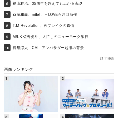
福山雅治、35周年を超えても広がる表現
斉藤和義、milet、＝LOVEら注目新作
T.M.Revolution、再ブレイクの真価
M!LK 佐野勇斗、大忙しのニューヨーク旅行
宮舘涼太、CM、アンバサダー起用の背景
21:11更新
画像ランキング