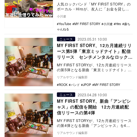
人気ロックバンド「MY FIRST STORY」の
ボーカル・Hiroが、友人に「お金を貸して
ほしい」と相談するドッキリを、自身の…
小川遼
YouTube
MY FIRST STORY
小川遼
Hiro
森ち
ゃんねる
2023.05.31 10:00
ニュース
MY FIRST STORY、12カ月連続リリ
ース第5弾「東京ミッドナイト」配信
リリース センチメンタルなロックナ
ンバーに
MY FIRST STORYが、12カ月連続リリース
の第5弾となる新曲「東京ミッドナイト」を
配信リリースした。 同曲は、真夜…
リアルサウンド編集部
ROCK
バンド
JPOP
MY FIRST STORY
2023.04.28 10:00
ニュース
MY FIRST STORY、新曲「アンビシ
ャス」の配信を開始 12カ月連続配
信リリースの第4弾
MY FIRST STORYが、12カ月連続リリース
の第4弾となる新曲「アンビシャス」を4月
28日に配信リリースした。 同バ…
リアルサウンド編集部