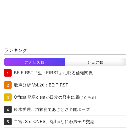
ランキング
アクセス数
シェア数
BE:FIRST『生：FIRST』に映る信頼関係
歌声分析 Vol.20：BE:FIRST
Official髭男dismが日常の只中に届けたもの
鈴木愛理、浴衣姿であざとさ全開ポーズ
二宮×SixTONES、丸山×なにわ男子の交流