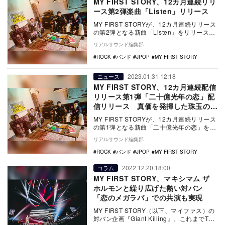
MY FIRST STORY、12カ月連続リリ
ース第2弾楽曲「Listen」リリース
MY FIRST STORYが、12カ月連続リリース
の第2弾となる新曲「Listen」をリリースし
た。 第1弾「二十億光年の…
リアルサウンド編集部
ROCK
バンド
JPOP
MY FIRST STORY
2023.01.31 12:18
ニュース
MY FIRST STORY、12カ月連続配信
リリース第1弾「二十億光年の恋」配
信リリース 真価を発揮した珠玉のロ
ックバラードに
MY FIRST STORYが、12カ月連続リリース
の第1弾となる新曲「二十億光年の恋」を配
信リリースした。 昨年、横浜アリ…
リアルサウンド編集部
ROCK
バンド
JPOP
MY FIRST STORY
2022.12.20 18:00
コラム
MY FIRST STORY、マキシマム ザ
ホルモンと繰り広げた熱い対バン
「恋のメガラバ」での共演も実現
MY FIRST STORY（以下、マイファス）の
対バン企画『Giant Killing』。これまでTHE