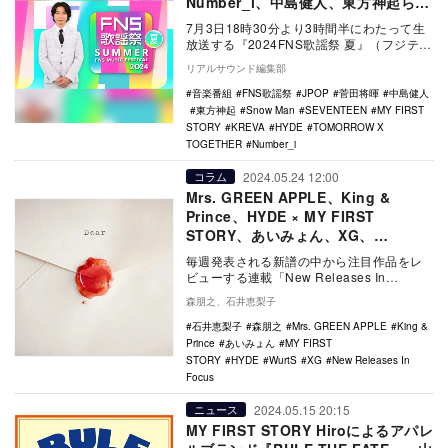
Number_i、中島健人、東方神起ら9
組
7月3日18時30分より3時間半にわたって生
放送する『2024FNS歌謡祭 夏』（フジテレ
ビ系）の出演アーティスト第2弾が発表さ…
リアルサウンド編集部
音楽番組
FNS歌謡祭
JPOP
菅田将暉
中島健人
東方神起
Snow Man
SEVENTEEN
MY FIRST
STORY
KREVA
HYDE
TOMORROW X
TOGETHER
Number_i
2024.05.24 12:00
コラム
Mrs. GREEN APPLE、King &
Prince、HYDE × MY FIRST
STORY、あいみょん、XG、
WurtS……注目新譜6作をレビュー
毎週発表される新譜の中から注目作品をレ
ビューする連載「New Releases In
Focus」。今回はMrs. GREEN …
森朋之、石井恵梨子
石井恵梨子
森朋之
Mrs. GREEN APPLE
King &
Prince
あいみょん
MY FIRST
STORY
HYDE
WurtS
XG
New Releases In
Focus
2024.05.15 20:15
ニュース
MY FIRST STORY Hiroによるアパレ