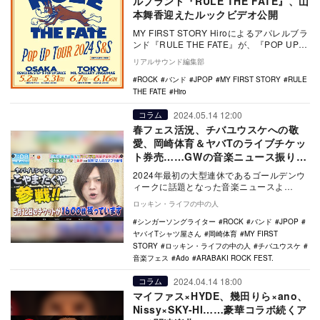
ルブランド『RULE THE FATE』、山
本舞香迎えたルックビデオ公開
MY FIRST STORY Hiroによるアパレルブラ
ンド『RULE THE FATE』が、『POP UP
TOUR 2024…
リアルサウンド編集部
ROCK
バンド
JPOP
MY FIRST STORY
RULE
THE FATE
Hiro
2024.05.14 12:00
コラム
春フェス活況、チバユウスケへの敬
愛、岡崎体育＆ヤバTのライブチケッ
ト券売……GWの音楽ニュース振り返
り
2024年最初の大型連休であるゴールデンウ
ィークに話題となった音楽ニュースよ
り、“春フェス”からは『ARABAKI ROCK
ロッキン・ライフの中の人
F…
シンガーソングライター
ROCK
バンド
JPOP
ヤバイTシャツ屋さん
岡崎体育
MY FIRST
STORY
ロッキン・ライフの中の人
チバユウスケ
音楽フェス
Ado
ARABAKI ROCK FEST.
2024.04.14 18:00
コラム
マイファス×HYDE、幾田りら×ano、
Nissy×SKY-HI……豪華コラボ続くア