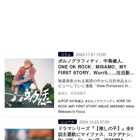
2024.11.01 12:00
コラム
ポルノグラフィティ、中島健人、
ONE OK ROCK、MISAMO、MY
FIRST STORY、WurtS……注目新譜
6作をレビュー
毎週発表される新譜の中から注目作品をレ
ビューしていく連載「New Releases In
Focus」。今回はポルノグラフィティ…
森朋之、石井恵梨子
JPOP
中島健人
ポルノグラフィティ
ONE OK
ROCK
MY FIRST STORY
WurtS
MISAMO
New
Releases In Focus
2024.10.23 07:00
ニュース
ドラマシリーズ『【推しの子】』全8
話主題歌にマイファス、ロクデナシ、