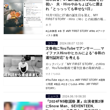
祝い 夫・Hiroやみちょぱらに囲ま
れ「とっっっても幸せな1日」
10月13日に27歳の誕生日を迎え、MY
FIRST STORY・Hiro（Vo）との結婚の報告
を仲睦まじい写真や動画で報告した…
本 手
山本舞香
本 手
MY FIRST STORY
Hiro
アーテ
ィスト速報
2024.08.07 12:00
コラム
文春砲にYouTubeでアンサー……マ
イファスHiroやヒカルによる“令和の
週刊誌対応”を考える
ロックバンド「MY FIRST STORY」のHiro
が、YouTube動画で週刊文春の取材内容を
告白したことが大きな話題となっ…
せきぐちゆみ
YouTube
あの
ヒカル
MY FIRST STORY
霜降
り明星
粗品
せきぐちゆみ
Hiro（MY FIRST
STORY）
2024.06.19 06:30
ニュース
『2024FNS歌謡祭 夏』出演者第2弾
にSnow Man、SEVENTEEN、