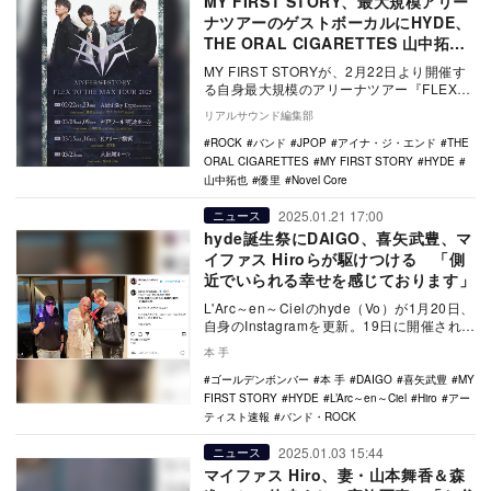
MY FIRST STORY、最大規模アリー
ナツアーのゲストボーカルにHYDE、
THE ORAL CIGARETTES 山中拓也
ら参加
MY FIRST STORYが、2月22日より開催す
る自身最大規模のアリーナツアー『FLEX
TO THE MAX TOUR 2…
リアルサウンド編集部
ROCK
バンド
JPOP
アイナ・ジ・エンド
THE
ORAL CIGARETTES
MY FIRST STORY
HYDE
山中拓也
優里
Novel Core
2025.01.21 17:00
ニュース
hyde誕生祭にDAIGO、喜矢武豊、マ
イファス Hiroらが駆けつける 「側
近でいられる幸せを感じております」
L'Arc～en～Cielのhyde（Vo）が1月20日、
自身のInstagramを更新。19日に開催された
『L’Arc～en～…
本 手
ゴールデンボンバー
本 手
DAIGO
喜矢武豊
MY
FIRST STORY
HYDE
L’Arc～en～Ciel
Hiro
アー
ティスト速報
バンド・ROCK
2025.01.03 15:44
ニュース
マイファス Hiro、妻・山本舞香＆森