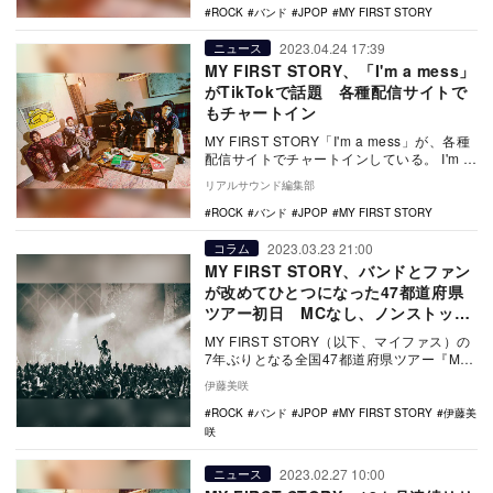
ROCK
バンド
JPOP
MY FIRST STORY
2023.04.24 17:39
ニュース
MY FIRST STORY、「I'm a mess」
がTikTokで話題 各種配信サイトで
もチャートイン
MY FIRST STORY「I'm a mess」が、各種
配信サイトでチャートインしている。 I'm a
mess 本楽…
リアルサウンド編集部
ROCK
バンド
JPOP
MY FIRST STORY
2023.03.23 21:00
コラム
MY FIRST STORY、バンドとファン
が改めてひとつになった47都道府県
ツアー初日 MCなし、ノンストップ
で駆け抜けた80分
MY FIRST STORY（以下、マイファス）の
7年ぶりとなる全国47都道府県ツアー『MY
FIRST STORY -THE …
伊藤美咲
ROCK
バンド
JPOP
MY FIRST STORY
伊藤美
咲
2023.02.27 10:00
ニュース