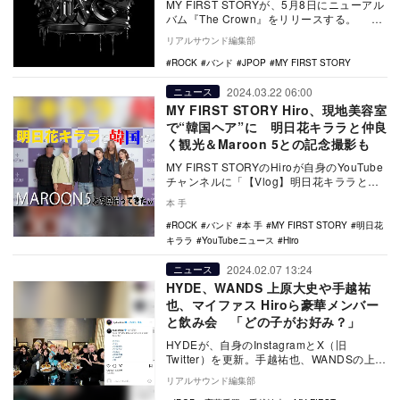
MY FIRST STORYが、5月8日にニューアル
バム『The Crown』をリリースする。 約
14カ月ぶりのCDリリース…
リアルサウンド編集部
ROCK
バンド
JPOP
MY FIRST STORY
2024.03.22 06:00
ニュース
MY FIRST STORY Hiro、現地美容室
で“韓国ヘア”に 明日花キララと仲良
く観光＆Maroon 5との記念撮影も
MY FIRST STORYのHiroが自身のYouTube
チャンネルに「【Vlog】明日花キララと韓
国でMAROON5と写真撮…
本 手
ROCK
バンド
本 手
MY FIRST STORY
明日花
キララ
YouTubeニュース
Hiro
2024.02.07 13:24
ニュース
HYDE、WANDS 上原大史や手越祐
也、マイファス Hiroら豪華メンバー
と飲み会 「どの子がお好み？」
HYDEが、自身のInstagramとX（旧
Twitter）を更新。手越祐也、WANDSの上原
大史、MY FIRST STORY…
リアルサウンド編集部