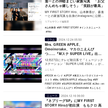
進一との仲睦まじい家族写真 「お父
さんめちゃ嬉しそう」「笑顔が最高」
MY FIRST STORY Hiro、山本舞香が、森進
一との家族写真を自身のInstagramに公開し
ている。 昨年10月…
リアルサウンド編集部
山本舞香
MY FIRST STORY
インスタニュース
Hiro
2024.12.24 05:50
コラム
Mrs. GREEN APPLE、
Omoinotake、マカロニえんぴ
つ……『Mステ SUPER LIVE』出演
バンドたちの活躍
12月27日にテレビ朝日系で『ミュージック
ステーション「SUPER LIVE 2024」』が放
送される。本稿では、Mrs. GR…
ふじもと
ROCK
バンド
JPOP
東京スカパラダイスオーケ
ストラ
Mrs. GREEN APPLE
Saucy Dog
MY
FIRST STORY
SUPER BEAVER
HYDE
L’Arc～en
～Ciel
マカロニえんぴつ
Omoinotake
ふじもと
2024.12.16 06:00
ニュース
『ネプリーグSP』にMY FIRST
STORY Hiroが初出演 ももクロ 高