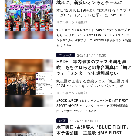
城れに、新浜レオンらとチームに
本日12月16日19時より放送される『ネプリ
ーグSP』（フジテレビ系）に、MY FIRST
STORYのHiroらが出演する。 …
リアルサウンド編集部
シンガー
ROCK
バンド
JPOP
女性グループ
ももいろクローバーZ
MY FIRST STORY
ダイアモ
ンド✡ユカイ
ネプリーグ
hitomi
新浜レオン
高城
れに
Hiro
2024.11.11 18:30
ニュース
HYDE、年内最後のフェス出演を満
喫 ももクロらとの集合写真に「胸ア
ツ」「センターでも違和感ない」
氣志團が主催する音楽フェス『氣志團万博
2024 〜シン・キシダンバンパク〜』が、11
月9日、10日に幕張メッセ国際展示場9～
リアルサウンド編集部
11…
ROCK
JPOP
ももいろクローバーZ
MY FIRST
STORY
HYDE
インスタニュース
-真天地開闢集
団-ジグザグ
バンド・ROCK
2024.11.07 08:00
映画
木下暖日×吉澤要人『BLUE FIGHT』
本予告公開 主題歌はMY FIRST