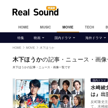
HOME
MUSIC
MOVIE
TECH
特集
映画
国内ドラマ
海外ドラマ
HOME
MOVIE
木下ほうか
の記事・ニュース・画像
木下ほうか
木下ほうかの記事・ニュース・画像一覧です
国内ドラマ
水崎綾
は』出
反町隆史主
て、水崎