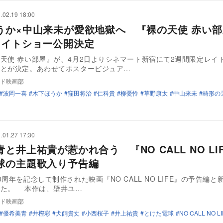
.02.19 18:00
うか×中山来未が愛欲地獄へ 『裸の天使 赤い部
レイトショー公開決定
天使 赤い部屋』が、4月2日よりシネマート新宿にて2週間限定レイ
ことが決定。あわせてポスタービジュア…
ド映画部
波岡一喜
木下ほうか
窪田将治
仁科貴
柳憂怜
草野康太
中山来未
畸形の
.01.27 17:30
と井上祐貴が惹かれ合う 『NO CALL NO LI
球の主題歌入り予告編
0周年を記念して制作された映画『NO CALL NO LIFE』の予告編と
れた。 本作は、壁井ユ…
ド映画部
優希美青
井樫彩
犬飼貴丈
小西桜子
井上祐貴
とけた電球
NO CALL NO LI