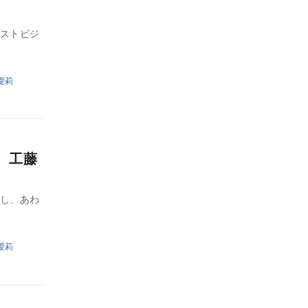
ラストビジ
愛莉
、工藤
定し、あわ
愛莉