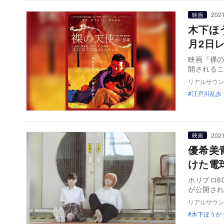
2021
映画
木下ほ
月2日
映画『裸の
開される
リアルサウン
江戸川乱歩
2021
映画
優希美青
けた電
ホリプロ6
が公開さ
リアルサウン
木下ほうか