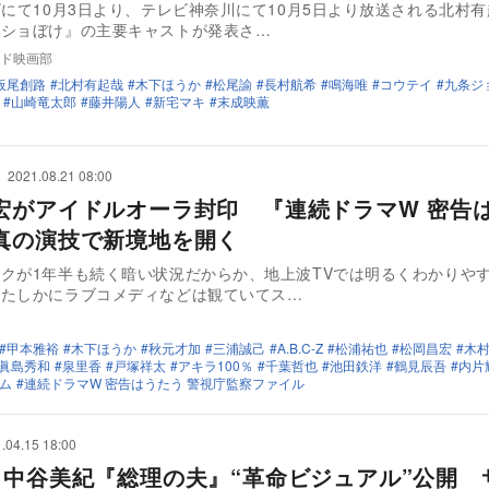
ビにて10月3日より、テレビ神奈川にて10月5日より放送される北村
ムショぼけ』の主要キャストが発表さ…
ド映画部
板尾創路
北村有起哉
木下ほうか
松尾諭
長村航希
鳴海唯
コウテイ
九条ジ
山崎竜太郎
藤井陽人
新宅マキ
末成映薫
2021.08.21 08:00
宏がアイドルオーラ封印 『連続ドラマW 密告
真の演技で新境地を開く
クが1年半も続く暗い状況だからか、地上波TVでは明るくわかりや
。たしかにラブコメディなどは観ていてス…
甲本雅裕
木下ほうか
秋元才加
三浦誠己
A.B.C-Z
松浦祐也
松岡昌宏
木
眞島秀和
泉里香
戸塚祥太
アキラ100％
千葉哲也
池田鉄洋
鶴見辰吾
内片
ム
連続ドラマW 密告はうたう 警視庁監察ファイル
.04.15 18:00
×中谷美紀『総理の夫』“革命ビジュアル”公開 