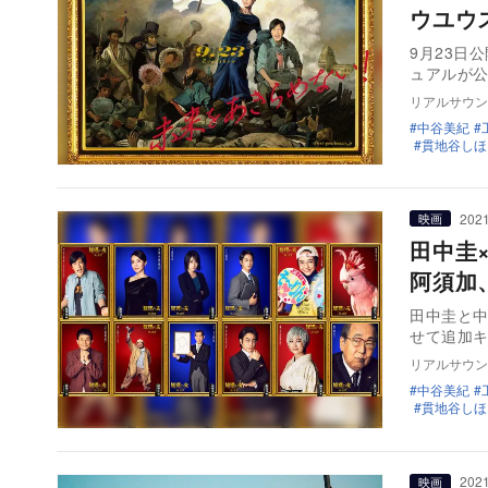
ウユウ
9月23日
ュアルが
リアルサウン
中谷美紀
貫地谷しほ
2021
映画
田中圭
阿須加
田中圭と中
せて追加
リアルサウン
中谷美紀
貫地谷しほ
2021
映画