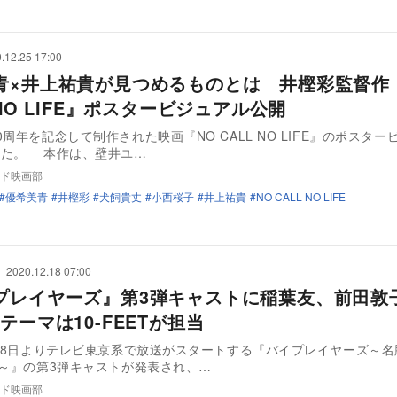
.12.25 17:00
青×井上祐貴が見つめるものとは 井樫彩監督作
 NO LIFE』ポスタービジュアル公開
0周年を記念して制作された映画『NO CALL NO LIFE』のポスター
れた。 本作は、壁井ユ…
ド映画部
優希美青
井樫彩
犬飼貴丈
小西桜子
井上祐貴
NO CALL NO LIFE
2020.12.18 07:00
プレイヤーズ』第3弾キャストに稲葉友、前田敦子
テーマは10-FEETが担当
1月8日よりテレビ東京系で放送がスタートする『バイプレイヤーズ～
間～』の第3弾キャストが発表され、…
ド映画部