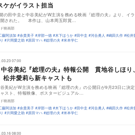
スケがイラスト担当
公開の田中圭と中谷美紀がW主演を務める映画『総理の夫』より、イ
公開された。 本作は、山本周五郎賞…
ド映画部
工藤阿須加
余貴美子
岸部一徳
木下ほうか
田中圭
河合勇人
嶋田久作
松井
り
片岡愛之助
原田マハ
総理の夫
米本学仁
.03.23 07:00
×中谷美紀『総理の夫』特報公開 貫地谷しほり
、松井愛莉ら新キャストも
谷美紀がW主演を務める映画『総理の夫』の公開日が9月23日に決
キャスト、特報映像、ポスタービジュアル…
ド映画部
工藤阿須加
余貴美子
岸部一徳
木下ほうか
田中圭
河合勇人
嶋田久作
松井
り
片岡愛之助
原田マハ
総理の夫
米本学仁
.03.16 08:00