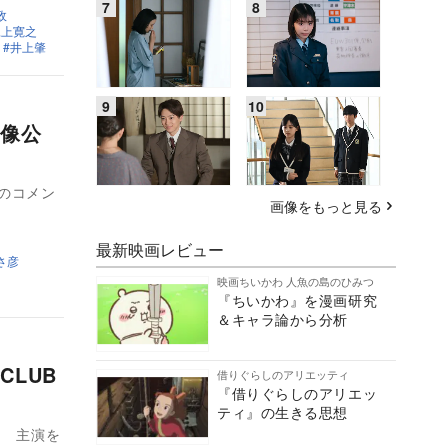
政
尾上寛之
井上肇
像公
央のコメン
画像をもっと見る
最新映画レビュー
さ彦
映画ちいかわ 人魚の島のひみつ
『ちいかわ』を漫画研究
＆キャラ論から分析
LUB
借りぐらしのアリエッティ
『借りぐらしのアリエッ
ティ』の生きる思想
。 主演を