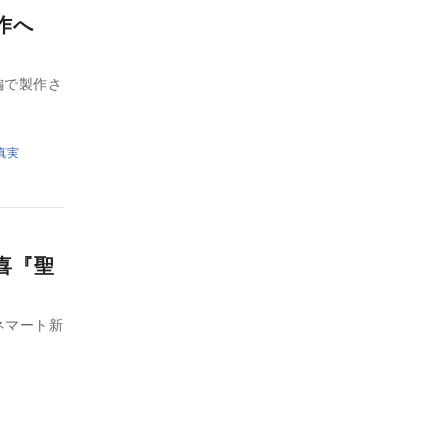
製作へ
編で製作さ
真実
喜『聖
ネマート新