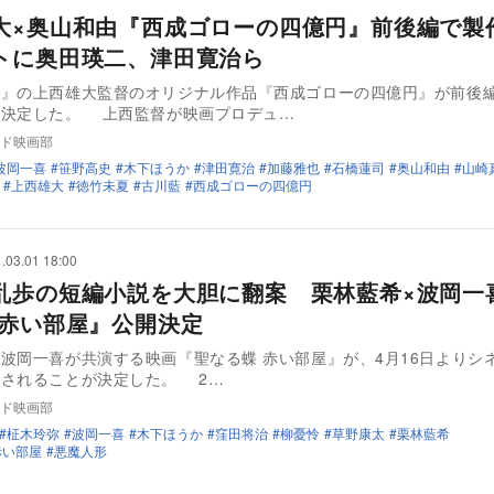
大×奥山和由『西成ゴローの四億円』前後編で
トに奥田瑛二、津田寛治ら
ず』の上西雄大監督のオリジナル作品『西成ゴローの四億円』が前後
が決定した。 上西監督が映画プロデュ…
ド映画部
波岡一喜
笹野高史
木下ほうか
津田寛治
加藤雅也
石橋蓮司
奥山和由
山崎
上西雄大
徳竹未夏
古川藍
西成ゴローの四億円
.03.01 18:00
乱歩の短編小説を大胆に翻案 栗林藍希×波岡一
 赤い部屋』公開決定
波岡一喜が共演する映画『聖なる蝶 赤い部屋』が、4月16日よりシ
宿にて公開されることが決定した。 2…
ド映画部
柾木玲弥
波岡一喜
木下ほうか
窪田将治
柳憂怜
草野康太
栗林藍希
赤い部屋
悪魔人形