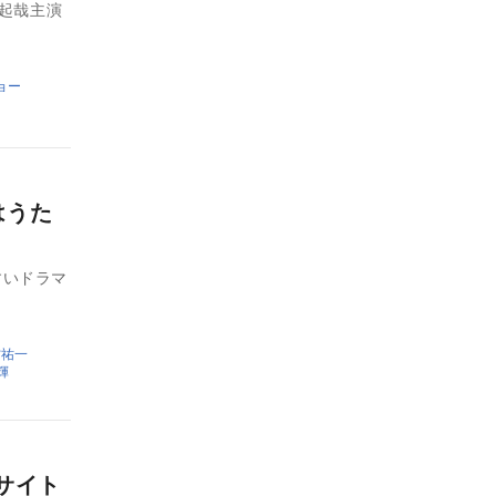
有起哉主演
ョー
はうた
すいドラマ
村祐一
輝
サイト