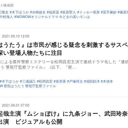
ド映画部
町隆史
木下ほうか
水崎綾女
福原遥
萩原聖人
イッセー尾形
冨手麻妙
篠原
中村海人
WOWOWオリジナルドラマ 今どきの若いモンは
2021.09.10 12:00
はうたう』は市民が感じる疑念を刺激するサス
深い登場人物たちに注目
郎による傑作警察ミステリーを松岡昌宏主演で連続ドラマ化した『連
う 警視庁監察ファイル』（以下、『密…
木下ほうか
三浦誠己
松岡昌宏
泉里香
戸塚祥太
池田鉄洋
木俣冬
W 密告はうたう 警視庁監察ファイル
2021.09.01 07:00
起哉主演『ムショぼけ』に九条ジョー、武田玲奈
出演 ビジュアルも公開