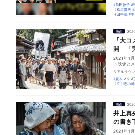
前田敦子
松尾貴史
田中泯
本
2020
映画
『大コ
開 「
2021年
ト映像と
リアルサウン
夏木マリ
立川志の輔
2020
映画
井上真
の書き
2021年