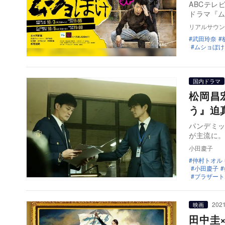
ABCテレ
ドラマ『
リアルサウン
武田玲奈
ムショぼけ
国内ドラマ
松岡昌
う』迫
パンデミッ
が主流に
小田慶子
仲村トオル
小田慶子
ブラザート
2021
映画
田中圭