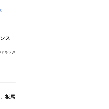
篤
ペンス
続ドラマW
、板尾