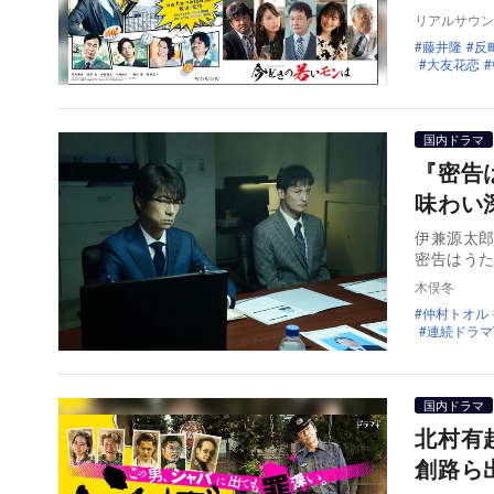
リアルサウン
藤井隆
反
大友花恋
国内ドラマ
『密告
味わい
伊兼源太
密告はうた
木俣冬
仲村トオル
連続ドラマ
国内ドラマ
北村有
創路ら