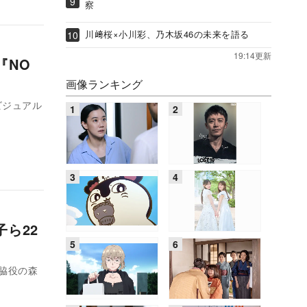
察
川﨑桜×小川彩、乃木坂46の未来を語る
19:14更新
『NO
画像ランキング
ビジュアル
ら22
名脇役の森