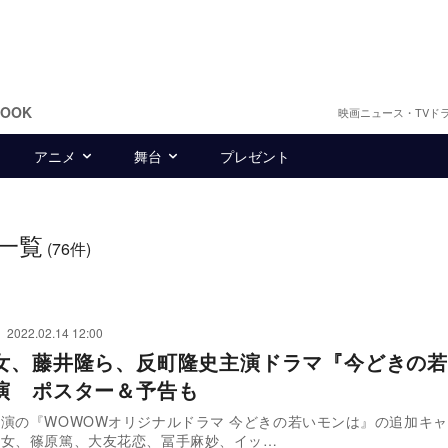
BOOK
映画ニュース・TVド
アニメ
舞台
プレゼント
一覧
(76件)
2022.02.14 12:00
女、藤井隆ら、反町隆史主演ドラマ『今どきの若
演 ポスター＆予告も
演の『WOWOWオリジナルドラマ 今どきの若いモンは』の追加キ
綾女、篠原篤、大友花恋、冨手麻妙、イッ…