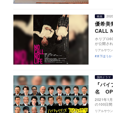
2020
映画
優希美
CALL
ホリプロ6
が公開さ
リアルサウン
木下ほうか
国内ドラマ
『バイ
名 OP
2021年
の100日
リアルサウン