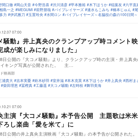
野間口徹
岡山天音
今野浩喜
渋川清彦
甲本雅裕
木下ほうか
稲葉友
六平直
相島一之
MEGUMI
前野朋哉
バイプレイヤーズ
速水もこみち
橋本じゅん
多力
伊武雅刀
玉置玲央
水間ロン
バイプレイヤーズ～名脇役の森の100日間～
.12.07 07:00
メ騒動』井上真央のクランプアップ時コメント映
完成が楽しみになりました」
1月8日公開の『大コメ騒動』より、クランクアップ時の主演・井上真
メイキング写真が公開された。 主…
ド映画部
三浦貴大
吉本実憂
鈴木砂羽
室井滋
本木克英
木下ほうか
井上真央
西村ま
柴田理恵
冨樫真
工藤遥
大コメ騒動
左時枝
舞羽美海
.10.21 07:00
央主演『大コメ騒動』本予告公開 主題歌は米米C
下ろし楽曲「愛を米て」に
1月8日公開の井上真央主演映画『大コメ騒動』の本予告が公開された