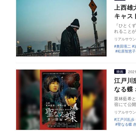
上西雄
キャス
『ひとく
れること
リアルサウン
奥田瑛二
松原智恵子
2021
映画
江戸川
なる蝶
栗林藍希と
リアルサウン
江戸川乱歩
聖なる蝶 