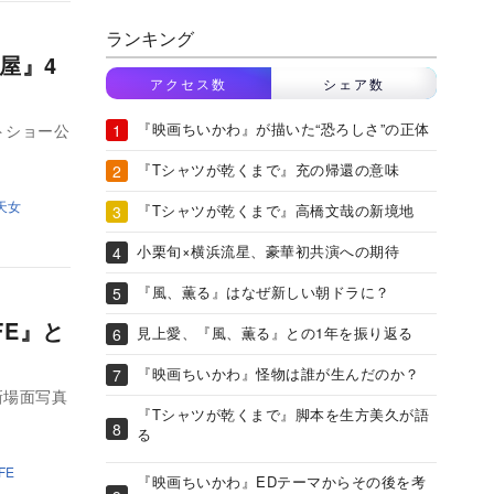
ランキング
屋』4
アクセス数
シェア数
『映画ちいかわ』が描いた“恐ろしさ”の正体
トショー公
『Tシャツが乾くまで』充の帰還の意味
天女
『Tシャツが乾くまで』高橋文哉の新境地
小栗旬×横浜流星、豪華初共演への期待
『風、薫る』はなぜ新しい朝ドラに？
FE』と
見上愛、『風、薫る』との1年を振り返る
『映画ちいかわ』怪物は誰が生んだのか？
新場面写真
『Tシャツが乾くまで』脚本を生方美久が語
る
FE
『映画ちいかわ』EDテーマからその後を考