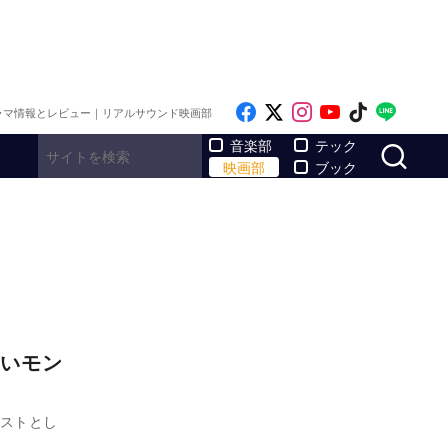
Like on Facebook
Follow on x
Follow on Inst
Follow on Y
Follow on
Follo
ラマ情報とレビュー｜リアルサウンド映画部
サ
音楽部
テック
映画部
ブック
いモン
ャストとし