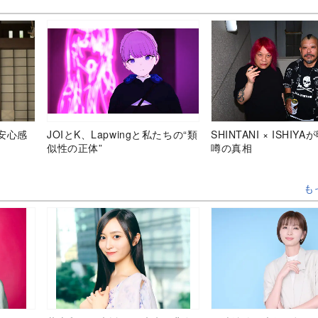
安心感
JOIとK、Lapwingと私たちの“類
SHINTANI × ISHIY
似性の正体”
噂の真相
も