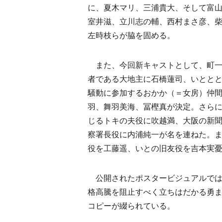
に、夏木マリ、三浦貴大、そして富
室井滋、立川志の輔、西村まさ彦、
左時枝らが脇を固める。
また、今回新キャストとして、町一
者である大地主に石橋蓮司、いとと
騒動に参加するおかか（＝女房）仲
羽、舞羽美海、冨樫真が決定。さら
じるトキの夫役に吹越満、大阪の新
察署長役に内浦純一が名を連ねた。
役を工藤遥、いとの旧友役を吉本実
公開されたポスタービジュアルでは
格高騰を阻止すべく立ちはだかる勇
コピーが綴られている。