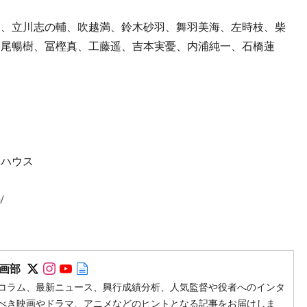
リ、立川志の輔、吹越満、鈴木砂羽、舞羽美海、左時枝、柴
中尾暢樹、冨樫真、工藤遥、吉本実憂、内浦純一、石橋蓮
トハウス
/
Follow on SNS
Follow on SNS
Follow on SNS
Author web site
画部
コラム、最新ニュース、興行成績分析、人気監督や役者へのインタ
べき映画やドラマ、アニメなどのヒントとなる記事をお届けしま