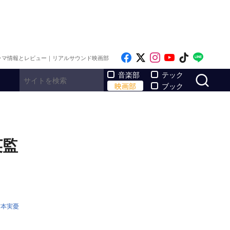
Like on Facebook
Follow on x
Follow on Inst
Follow on Y
Follow on
Follo
ラマ情報とレビュー｜リアルサウンド映画部
サ
音楽部
テック
映画部
ブック
英監
吉本実憂