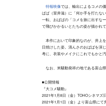
特報映像
では、輸出によるコメの
ばば（室井滋）に「何か手を打たな
一転、おばばの「コメを旅に出すなー
で飛びかかるいとたちの姿が描かれ
本作において印象的なのが、井上を
日焼けした姿。清んさのおばばを演
考に、衣装やメイクにこれでもかと
なお、米騒動発祥の地である富山県で
■公開情報
『大コメ騒動』
2021年1月8日（金）TOHOシネマ
2021年1月1日（金）より富山県にて