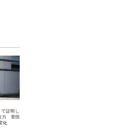
』で証明し
技力 菅田
変化