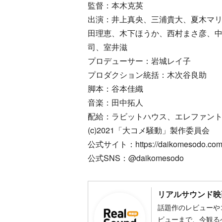
監督：本木克英
出演：井上真央、三浦貴大、夏木マ
田理恵、木下ほうか、西村まさ彦、
司、室井滋
プロデューサー：岩城レイ子
プロダクション統括：木次谷良助
脚本：谷本佳織
音楽：田中拓人
配給：ラビットハウス、エレファン
(c)2021「大コメ騒動」製作委員会
公式サイト：https://daikomesodo.com
公式SNS：@daikomesodo
リアルサウンド映
話題作のレビューや
ビューまで、今観る