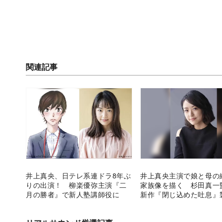
関連記事
井上真央、日テレ系連ドラ8年ぶ
井上真央主演で娘と母の
りの出演！ 柳楽優弥主演『二
家族像を描く 杉田真一
月の勝者』で新人塾講師役に
新作『閉じ込めた吐息』
定