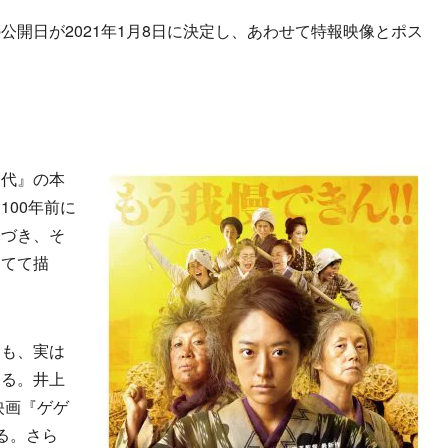
開日が2021年1月8日に決定し、あわせて特報映像とポス
交代』の本
100年前に
基づき、そ
当てて描
も、実は
じる。井上
映画『ゲゲ
る。さら