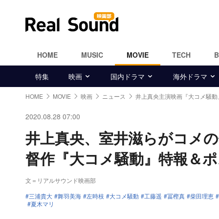
HOME
MUSIC
MOVIE
TECH
特集
映画
国内ドラマ
海外ドラマ
HOME
MOVIE
映画
ニュース
井上真央主演映画『大コメ騒動
2020.08.28 07:00
井上真央、室井滋らがコメの
督作『大コメ騒動』特報＆ポ
文＝リアルサウンド映画部
三浦貴大
舞羽美海
左時枝
大コメ騒動
工藤遥
冨樫真
柴田理恵
夏木マリ