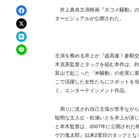
Facebookでシェア
井上真央主演映画『大コメ騒動』の公
タービジュアルが公開された。
xでポスト
はてなブックマーク
LINEで送る
主演を務める井上が『超高速！参勤
木克英監督とタッグを組む本作は、約
富山で起こった「米騒動」の史実に
こで活躍した女性たちにスポットを
く、エンターテインメント作品。
周りに流され自己主張が苦手ながら
聡明な主人公・松浦いとを井上が演
と本木監督は、2007年に公開された
ゲの鬼太郎』以来2度目のタッグとな