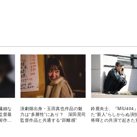
繊細な
演劇畑出身・玉田真也作品の魅
鈴鹿央士、『MIU404
監督最
力は“多層性”にあり？ 深田晃司
た“新人”らしからぬ演
製作決
監督作品と共通する“距離感”
将暉との共演で起きた