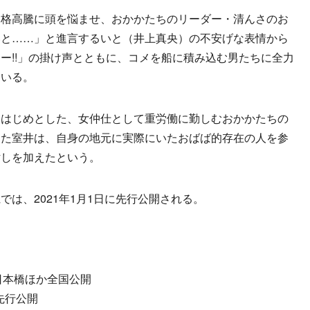
価格高騰に頭を悩ませ、おかかたちのリーダー・清んさのお
いと……」と進言するいと（井上真央）の不安げな表情から
ー!!」の掛け声とともに、コメを船に積み込む男たちに全力
ている。
はじめとした、女仲仕として重労働に勤しむおかかたちの
じた室井は、自身の地元に実際にいたおばば的存在の人を参
汚しを加えたという。
は、2021年1月1日に先行公開される。
ズ日本橋ほか全国公開
先行公開