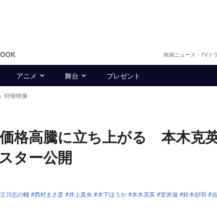
BOOK
映画ニュース・TVド
アニメ
舞台
プレゼント
』特報映像
価格高騰に立ち上がる 本木克
スター公開
立川志の輔
西村まさ彦
井上真央
木下ほうか
本木克英
室井滋
鈴木砂羽