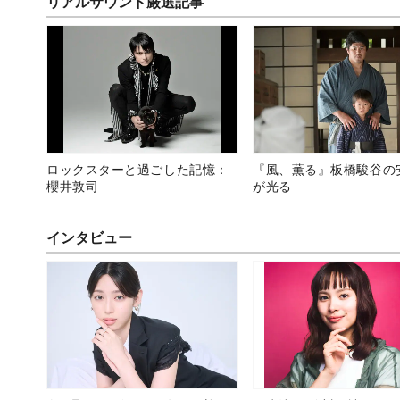
リアルサウンド厳選記事
ロックスターと過ごした記憶：
『風、薫る』板橋駿谷の
櫻井敦司
が光る
インタビュー