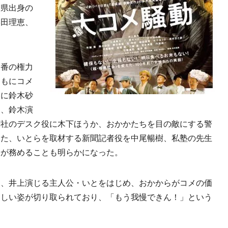
山県出身の
柴田理恵、
番の権力
ともにコメ
間に鈴木砂
に、鈴木演
聞社のデスク役に木下ほうか、おかかたちを目の敵にする警
また、いとらを取材する新聞記者役を中尾暢樹、私塾の先生
憂が務めることも明らかになった。
、井上演じる主人公・いとをはじめ、おかからがコメの価
ましい姿が切り取られており、「もう我慢できん！」という