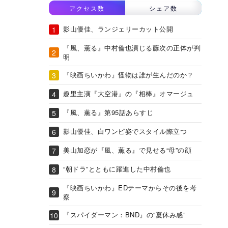
アクセス数
シェア数
影山優佳、ランジェリーカット公開
『風、薫る』中村倫也演じる藤次の正体が判
明
『映画ちいかわ』怪物は誰が生んだのか？
趣里主演『大空港』の『相棒』オマージュ
『風、薫る』第95話あらすじ
影山優佳、白ワンピ姿でスタイル際立つ
美山加恋が『風、薫る』で見せる“母”の顔
“朝ドラ”とともに躍進した中村倫也
『映画ちいかわ』EDテーマからその後を考
察
『スパイダーマン：BND』の“夏休み感”