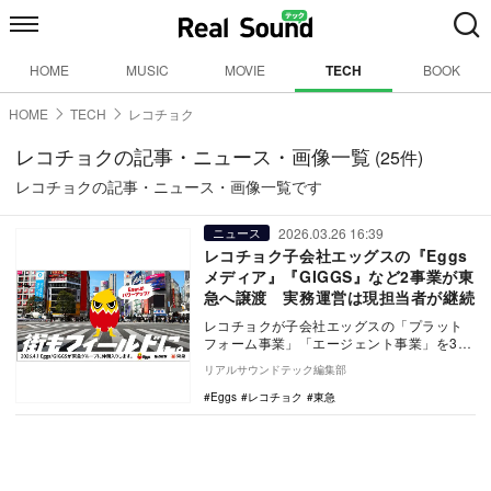
HOME
MUSIC
MOVIE
TECH
BOOK
HOME
TECH
レコチョク
レコチョクの記事・ニュース・画像一覧
(25件)
レコチョクの記事・ニュース・画像一覧です
2026.03.26 16:39
ニュース
レコチョク子会社エッグスの『Eggs
メディア』『GIGGS』など2事業が東
急へ譲渡 実務運営は現担当者が継続
レコチョクが子会社エッグスの「プラット
フォーム事業」「エージェント事業」を3月
31日付で東急に譲渡。ディストリビューシ
リアルサウンドテック編集部
ョン事業「…
Eggs
レコチョク
東急