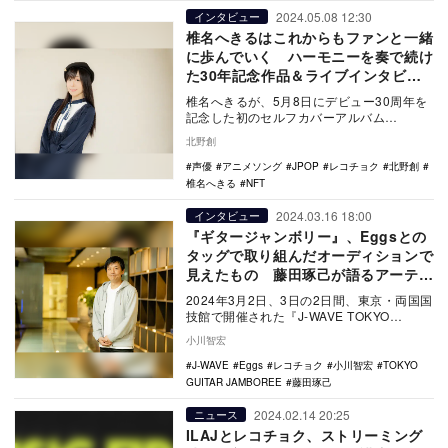
2024.05.08 12:30
インタビュー
椎名へきるはこれからもファンと一緒
に歩んでいく ハーモニーを奏で続け
た30年記念作品＆ライブインタビュ
ー
椎名へきるが、5月8日にデビュー30周年を
記念した初のセルフカバーアルバム
『HARMONY STAR』をリリースした。
北野創
今…
声優
アニメソング
JPOP
レコチョク
北野創
椎名へきる
NFT
2024.03.16 18:00
インタビュー
『ギタージャンボリー』、Eggsとの
タッグで取り組んだオーディションで
見えたもの 藤田琢己が語るアーティ
ストへの思い
2024年3月2日、3日の2日間、東京・両国国
技館で開催された『J-WAVE TOKYO
GUITAR JAMBOREE 202…
小川智宏
J-WAVE
Eggs
レコチョク
小川智宏
TOKYO
GUITAR JAMBOREE
藤田琢己
2024.02.14 20:25
ニュース
ILAJとレコチョク、ストリーミング