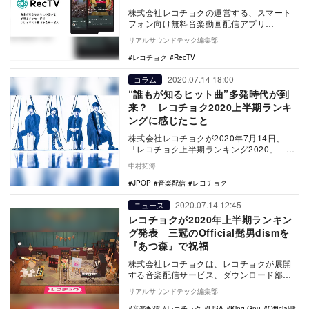
株式会社レコチョクの運営する、スマート
フォン向け無料音楽動画配信アプリ
『RecTV』（レックティービー）が、7月
リアルサウンドテック編集部
21日より音楽フ…
レコチョク
RecTV
2020.07.14 18:00
コラム
“誰もが知るヒット曲”多発時代が到
来？ レコチョク2020上半期ランキ
ングに感じたこと
株式会社レコチョクが2020年7月14日、
「レコチョク上半期ランキング2020」「レ
コチョク上半期サブスクランキング2020」
中村拓海
「…
JPOP
音楽配信
レコチョク
2020.07.14 12:45
ニュース
レコチョクが2020年上半期ランキン
グ発表 三冠のOfficial髭男dismを
『あつ森』で祝福
株式会社レコチョクは、レコチョクが展開
する音楽配信サービス、ダウンロード部門
「レコチョク上半期ランキング2020」、ス
リアルサウンドテック編集部
トリーミン…
音楽配信
レコチョク
LiSA
King Gnu
Official髭