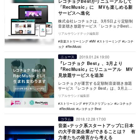
レコチョクBestがリニューアルして
「RecMusic」に MVも楽しめる新
サービスへ進化
株式会社レコチョクは、3月5日より定額制
音楽聴き放題サービス「レコチョクBest」
を、音楽聴き放題サービスに加え、ミュー
リアルサウンドテック編集部
ジックビ…
音楽ストリーミング
MV
ストリーミング
レコチ
ョク
RecMusic
2019.01.24 19:00
ニュース
『レコチョク Best』、3月より
『RecMusic』にリニューアル MV
見放題サービスを追加
レコチョクが運営する定額制音楽聴き放題
サービス『レコチョク Best』は、3月上旬
よりリニューアルを開始。併せて名称を
リアルサウンド編集部
『RecM…
ストリーミング
サブスクリプション
レコチョク
RecMusic
レコチョク Best
2018.12.28 17:00
コラム
音楽×テック系スタートアップに日本
の大手音楽企業ができることは？ 有
力者たちの発言から考える