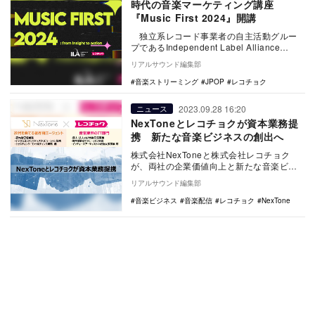
時代の音楽マーケティング講座
『Music First 2024』開講
独立系レコード事業者の自主活動グルー
プであるIndependent Label Alliance
Japan（ILAJ）と…
リアルサウンド編集部
音楽ストリーミング
JPOP
レコチョク
2023.09.28 16:20
ニュース
NexToneとレコチョクが資本業務提
携 新たな音楽ビジネスの創出へ
株式会社NexToneと株式会社レコチョク
が、両社の企業価値向上と新たな音楽ビジ
ネスの創出を目的として戦略的な資本業務
リアルサウンド編集部
提携を行う…
音楽ビジネス
音楽配信
レコチョク
NexTone