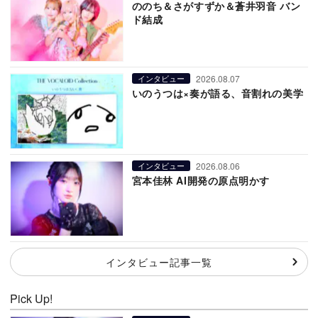
ののち＆さがすずか＆蒼井羽音 バン
ド結成
2026.08.07
インタビュー
いのうつは×奏が語る、音割れの美学
2026.08.06
インタビュー
宮本佳林 AI開発の原点明かす
インタビュー記事一覧
Pick Up!