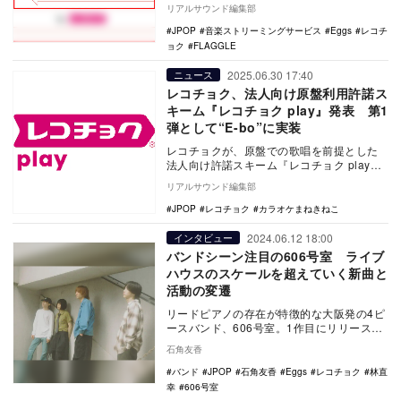
を開始した。 同事業は、音楽配信事業…
リアルサウンド編集部
JPOP
音楽ストリーミングサービス
Eggs
レコチ
ョク
FLAGGLE
2025.06.30 17:40
ニュース
レコチョク、法人向け原盤利用許諾ス
キーム『レコチョク play』発表 第1
弾として“E-bo”に実装
レコチョクが、原盤での歌唱を前提とした
法人向け許諾スキーム『レコチョク play』
の構築およびカラオケ機器メーカーへの提
リアルサウンド編集部
供開始を…
JPOP
レコチョク
カラオケまねきねこ
2024.06.12 18:00
インタビュー
バンドシーン注目の606号室 ライブ
ハウスのスケールを超えていく新曲と
活動の変遷
リードピアノの存在が特徴的な大阪発の4ピ
ースバンド、606号室。1作目にリリースし
た「君のことは」がインディーズアーティ
石角友香
ストの活…
バンド
JPOP
石角友香
Eggs
レコチョク
林直
幸
606号室