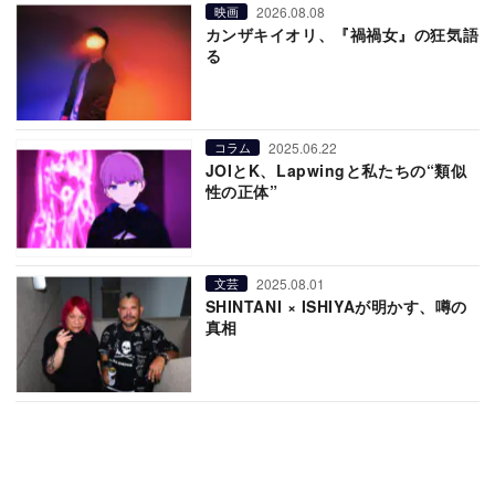
2026.08.08
映画
カンザキイオリ、『禍禍女』の狂気語
る
2025.06.22
コラム
JOIとK、Lapwingと私たちの“類似
性の正体”
2025.08.01
文芸
SHINTANI × ISHIYAが明かす、噂の
真相