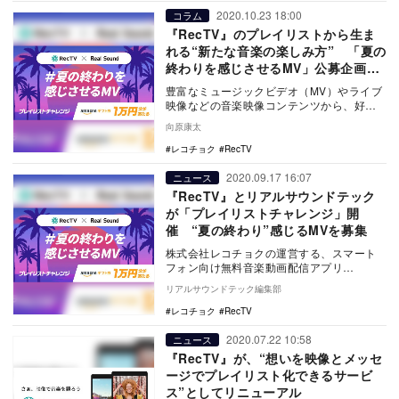
2020.10.23 18:00
コラム
『RecTV』のプレイリストから生ま
れる“新たな音楽の楽しみ方” 「夏の
終わりを感じさせるMV」公募企画を
経て
豊富なミュージックビデオ（MV）やライブ
映像などの音楽映像コンテンツから、好き
なシーンをまとめた「自分だけの音楽映像
向原康太
プレイリスト…
レコチョク
RecTV
2020.09.17 16:07
ニュース
『RecTV』とリアルサウンドテック
が「プレイリストチャレンジ」開
催 “夏の終わり”感じるMVを募集
株式会社レコチョクの運営する、スマート
フォン向け無料音楽動画配信アプリ
『RecTV』が、リアルサウンドテックとの
リアルサウンドテック編集部
コラボ企画「プレ…
レコチョク
RecTV
2020.07.22 10:58
ニュース
『RecTV』が、“想いを映像とメッセ
ージでプレイリスト化できるサービ
ス”としてリニューアル