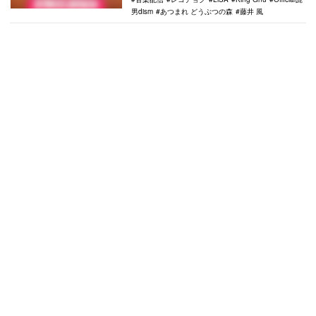
男dism
あつまれ どうぶつの森
藤井 風