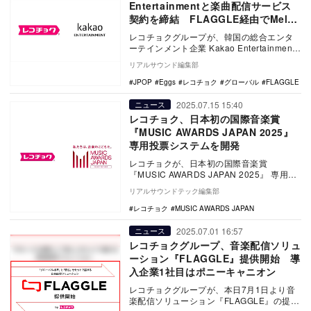
Entertainmentと楽曲配信サービス
契約を締結 FLAGGLE経由でMelon
へ配信可能に
レコチョクグループが、韓国の総合エンタ
ーテインメント企業 Kakao Entertainment
社と楽曲配信サービス契約を締結し…
リアルサウンド編集部
JPOP
Eggs
レコチョク
グローバル
FLAGGLE
2025.07.15 15:40
ニュース
レコチョク、日本初の国際音楽賞
『MUSIC AWARDS JAPAN 2025』
専用投票システムを開発
レコチョクが、日本初の国際音楽賞
『MUSIC AWARDS JAPAN 2025』 専用投
票システムを開発したことを発表した。
リアルサウンドテック編集部
レコチョク
MUSIC AWARDS JAPAN
2025.07.01 16:57
ニュース
レコチョクグループ、音楽配信ソリュ
ーション『FLAGGLE』提供開始 導
入企業1社目はポニーキャニオン
レコチョクグループが、本日7月1日より音
楽配信ソリューション『FLAGGLE』の提供