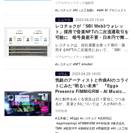
市場への新たな価値提供の実現を目的とす
リアルサウンドテック編集部
る「…
レコチョク
AI（人工知能）
with AI プロジェクト
2023.06.23 15:44
ニュース
レコチョクが「SBI Web3ウォレッ
ト」採用で音楽NFTの二次流通取引を
可能に 暗号資産不要・日本円で簡単
な取引
レコチョクは、自社基盤を使って発行・販
売するNFTの二次販売において、「SBI
Web3ウォレット」を採用した。これによ
リアルサウンドテック編集部
り、レコ…
レコチョク
NFT
murket
2023.04.28 19:00
コラム
気鋭のアーティストと作曲AIのコライ
トにみた“明るい未来” 『Eggs
Presents FIMMIGRM - AI Music
Lab. -』レポート
AIと創作をめぐる状況は日々変化しつつあ
るが、音楽とAIについては「人がAIの力を
借りながら新たなクリエイティブを制作す
中村拓海
る」とい…
玉井健二
Eggs
レコチョク
吉田尚記
agehasprings
FIMMIGRM
中村拓海
株式会社
TMIK
梶原洋平
柴崎栄太郎
齊藤悠貴
AI（人工知