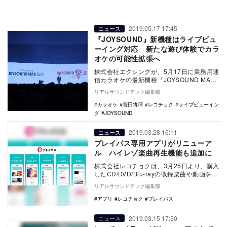
2019.05.17 17:45
ニュース
『JOYSOUND』新機種はライブビュ
ーイング対応 新たな遊び体験でカラ
オケの可能性拡張へ
株式会社エクシングが、5月17日に業務用通
信カラオケの最新機種『JOYSOUND MAX
GO』『JOYSOUND 響 II』の…
リアルサウンドテック編集部
カラオケ
菅田将暉
レコチョク
ライブビューイン
グ
JOYSOUND
2019.03.28 16:11
ニュース
プレイパス専用アプリがリニューア
ル ハイレゾ楽曲再生機能も追加に
株式会社レコチョクは、3月25日より、購入
したCD/DVD/Blu-rayの収録楽曲や動画をス
マートフォンで簡単に視聴できる『プ…
リアルサウンドテック編集部
アプリ
レコチョク
プレイパス
2019.03.15 17:50
ニュース