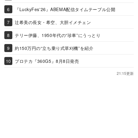
『LuckyFes'26』ABEMA配信タイムテーブル公開
辻希美の長女・希空、大胆イメチェン
テリー伊藤、1950年代の“珍車”にうっとり
約150万円の“立ち乗り式草刈機”を紹介
プロテカ『360G5』8月8日発売
21:15更新