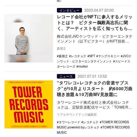
能）
2023.04.07 20:00
インタビュー
レコード会社がNFTに参入するメリッ
トとは？ ビクター鵜殿高志氏に聞
く、アーティストを広く知ってもらう
ための活用法
株式会社JVCケンウッド・ビクターエンタテ
インメント（以下ビクター）がNFT技術を
活用したプロジェクトをスタートさせた。
森朋之
3…
森朋之
レコチョク
NFT
ヤングスキニー
JVCケ
ンウッド・ビクターエンタテインメント
スピードス
ターレコーズ
murket
2021.07.01 13:52
ニュース
“タワレコ×レコチョクの音楽サブス
ク”が10月よりスタート 約6000万曲
聴き放題＆10万曲MV見放題に
タワーレコード株式会社と株式会社レコチ
ョクは、定額音楽配信サービス「TOWER
RECORDS MUSIC powered by…
リアルサウンドテック編集部
タワーレコード
レコチョク
TOWER RECORDS
MUSIC powered byレコチョク
TOWER RECORDS
MUSIC