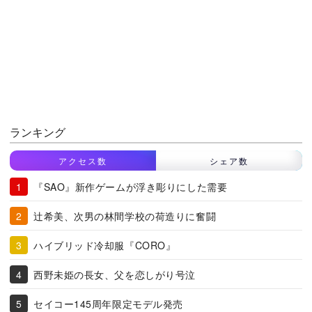
ランキング
アクセス数
シェア数
『SAO』新作ゲームが浮き彫りにした需要
辻希美、次男の林間学校の荷造りに奮闘
ハイブリッド冷却服『CORO』
西野未姫の長女、父を恋しがり号泣
セイコー145周年限定モデル発売