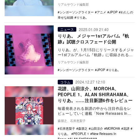
Shiawasena yakuso…
リアルサウンド編集部
シンガーソングライター
アニメ
JPOP
わたしの
幸せな結婚
りりあ。
2025.01.09 21:40
ニュース
りりあ。 メジャー1stアルバム『軌
跡』試聴クロスフェード公開
りりあ。が、1月15日にリリースするメジャ
ー1stフルアルバム『軌跡』に収録される全
17曲を試聴できるクロスフェードを公開し
リアルサウンド編集部
た。…
シンガーソングライター
JPOP
りりあ。
2024.12.27 12:10
コラム
花譜、山田涼介、MOROHA、
PEOPLE 1、ALAN SHIRAHAMA、
りりあ。……注目新譜6作をレビュー
毎週発表される新譜の中から注目作品をレ
ビューしていく連載「New Releases In
Focus」。今回は山田涼介「SWIC…
森朋之、石井恵梨子
石井恵梨子
森朋之
山田涼介
MOROHA
花譜
りりあ。
PEOPLE 1
New Releases In
Focus
ALAN SHIRAHAMA