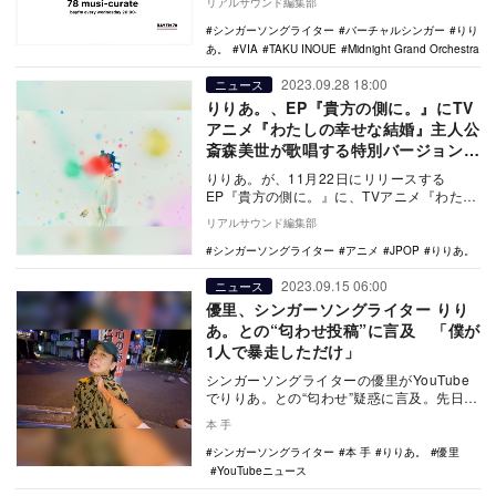
リアルサウンド編集部
シンガーソングライター
バーチャルシンガー
りり
あ。
VIA
TAKU INOUE
Midnight Grand Orchestra
2023.09.28 18:00
ニュース
りりあ。、EP『貴方の側に。』にTV
アニメ『わたしの幸せな結婚』主人公
斎森美世が歌唱する特別バージョン収
録
りりあ。が、11月22日にリリースする
EP『貴方の側に。』に、TVアニメ『わたし
の幸せな結婚』で主人公 斎森美世を演じる
リアルサウンド編集部
上田麗奈…
シンガーソングライター
アニメ
JPOP
りりあ。
2023.09.15 06:00
ニュース
優里、シンガーソングライター りり
あ。との“匂わせ投稿”に言及 「僕が
1人で暴走しただけ」
シンガーソングライターの優里がYouTube
でりりあ。との“匂わせ”疑惑に言及。先日、
各自のSNSで交わしたとある発言が話題と
本 手
な…
シンガーソングライター
本 手
りりあ。
優里
YouTubeニュース