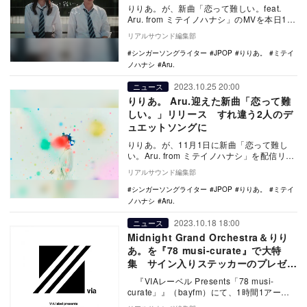
りりあ。が、新曲「恋って難しい。feat.
Aru. from ミテイノハナシ」のMVを本日11
月1日に公開した。 りりあ。r…
リアルサウンド編集部
シンガーソングライター
JPOP
りりあ。
ミテイ
ノハナシ
Aru.
2023.10.25 20:00
ニュース
りりあ。 Aru.迎えた新曲「恋って難
しい。」リリース すれ違う2人のデ
ュエットソングに
りりあ。が、11月1日に新曲「恋って難し
い。Aru. from ミテイノハナシ」を配信リリ
ースする。 客演には、シンガーソン…
リアルサウンド編集部
シンガーソングライター
JPOP
りりあ。
ミテイ
ノハナシ
Aru.
2023.10.18 18:00
ニュース
Midnight Grand Orchestra＆りり
あ。を『78 musi-curate』で大特
集 サイン入りステッカーのプレゼン
ト企画も
『VIAレーベル Presents「78 musi-
curate」』（bayfm）にて、1時間1アーテ
ィストだけにフォーカ…