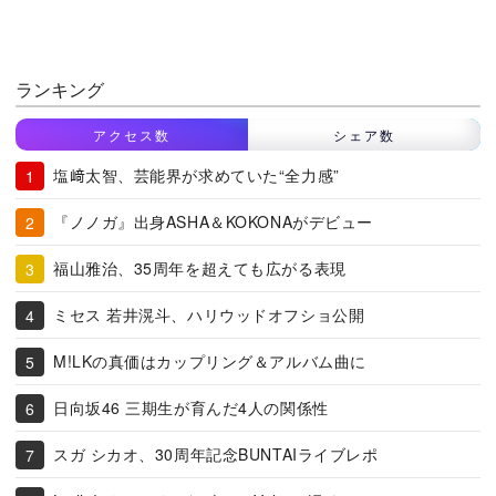
ランキング
アクセス数
シェア数
塩﨑太智、芸能界が求めていた“全力感”
『ノノガ』出身ASHA＆KOKONAがデビュー
福山雅治、35周年を超えても広がる表現
ミセス 若井滉斗、ハリウッドオフショ公開
M!LKの真価はカップリング＆アルバム曲に
日向坂46 三期生が育んだ4人の関係性
スガ シカオ、30周年記念BUNTAIライブレポ