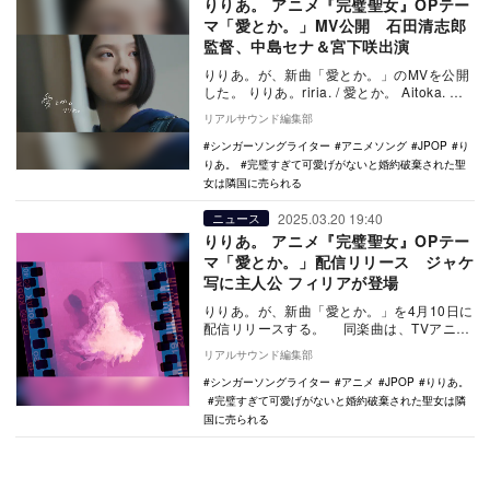
りりあ。 アニメ『完璧聖女』OPテー
マ「愛とか。」MV公開 石田清志郎
監督、中島セナ＆宮下咲出演
りりあ。が、新曲「愛とか。」のMVを公開
した。 りりあ。riria. / 愛とか。 Aitoka.
同楽曲は、TVアニメ…
リアルサウンド編集部
シンガーソングライター
アニメソング
JPOP
り
りあ。
完璧すぎて可愛げがないと婚約破棄された聖
女は隣国に売られる
2025.03.20 19:40
ニュース
りりあ。 アニメ『完璧聖女』OPテー
マ「愛とか。」配信リリース ジャケ
写に主人公 フィリアが登場
りりあ。が、新曲「愛とか。」を4月10日に
配信リリースする。 同楽曲は、TVアニメ
『完璧すぎて可愛げがないと婚約破棄され
リアルサウンド編集部
た聖…
シンガーソングライター
アニメ
JPOP
りりあ。
完璧すぎて可愛げがないと婚約破棄された聖女は隣
国に売られる