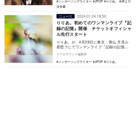
シンガーソングライター
JPOP
りりあ。
JKと六
法全書
2024.01.24 18:50
ニュース
りりあ。初めてのワンマンライブ『記
録の記憶』開催 チケットオフィシャ
ル先行スタート
りりあ。が、4月29日に東京・青山 月見ル
君想フにてワンマンライブ『記録の記憶』
を開催する。 同公演は、りりあ。にとっ
リアルサウンド編集部
て自身…
シンガーソングライター
JPOP
りりあ。