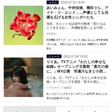
2023.07.30 18:00
コラム
あいみょん、中村佳穂、幾田りら、ア
イナ・ジ・エンド……声優としても活
躍を広げる女性シンガーたち
現在、大ヒットを記録中の映画『君たちは
どう生きるか』。宮﨑駿監督による10年ぶ
りの新作である今作は、公開前のプロモー
松本侃士
ションが一切…
宮﨑駿
アイナ・ジ・エンド
あいみょん
中村佳穂
りりあ。
君たちはどう生きるか
幾田りら
松本
侃士
2023.07.06 19:20
ニュース
りりあ。TVアニメ『わたしの幸せな
結婚』オープニング主題歌「貴方の側
に。」MV公開 羽瀬川なぎと小西詠
斗が出演
りりあ。が、TVアニメ『わたしの幸せな結
婚』オープニング主題歌「貴方の側に。」
のMVを本日7月6日にプレミア公開した。
リアルサウンド編集部
りりあ…
シンガーソングライター
アニメ
JPOP
わたしの
幸せな結婚
りりあ。