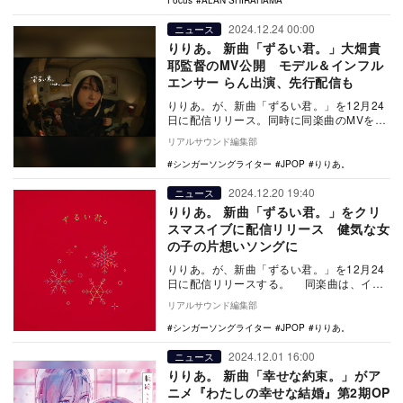
2024.12.24 00:00
ニュース
りりあ。 新曲「ずるい君。」大畑貴
耶監督のMV公開 モデル＆インフル
エンサー らん出演、先行配信も
りりあ。が、新曲「ずるい君。」を12月24
日に配信リリース。同時に同楽曲のMVを公
開した。 りりあ。riria. / ずるい君…
リアルサウンド編集部
シンガーソングライター
JPOP
りりあ。
2024.12.20 19:40
ニュース
りりあ。 新曲「ずるい君。」をクリ
スマスイブに配信リリース 健気な女
の子の片想いソングに
りりあ。が、新曲「ずるい君。」を12月24
日に配信リリースする。 同楽曲は、イン
トロからクリスマスアレンジが施された、
リアルサウンド編集部
ビター…
シンガーソングライター
JPOP
りりあ。
2024.12.01 16:00
ニュース
りりあ。 新曲「幸せな約束。」がア
ニメ『わたしの幸せな結婚』第2期OP