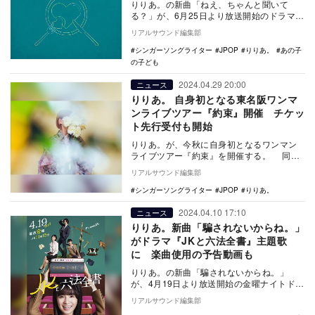
りりあ。の新曲「ねえ、ちゃんと聞いて
る？」が、6月25日より放送開始のドラマ
『あの子の子ども』（カンテレ）のオープ
リアルサウンド編集部
ニング曲に決定…
シンガーソングライター
JPOP
りりあ。
あの子
の子ども
2024.04.29 20:00
ニュース
りりあ。 自身初となる東名阪ワンマ
ンライブツアー『約束』開催 チケッ
ト先行受付も開始
りりあ。が、今秋に自身初となるワンマン
ライブツアー『約束』を開催する。 同公
演は、初の東名阪ワンマンライブツアー
リアルサウンド編集部
に。10月1…
シンガーソングライター
JPOP
りりあ。
2024.04.10 17:10
ニュース
りりあ。新曲「騙されないからね。」
がドラマ『JKと六法全書』主題歌
に 楽曲使用の予告動画も
りりあ。の新曲「騙されないからね。」
が、4月19日より放送開始の金曜ナイトドラ
マ『JKと六法全書』（テレビ朝日系）の主
リアルサウンド編集部
題歌に決定…