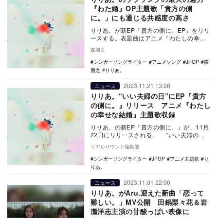
『わた婚』OP主題歌「貴方の側
に。」にも通じる共感度の高さ
りりあ。が新EP『貴方の側に。EP』をリリ
ースする。表題曲はアニメ『わたしの幸せ
な結婚』オープニング主題歌に採用された
森朋之
楽曲である…
シンガーソングライター
アニメソング
JPOP
森
朋之
りりあ。
2023.11.21 13:00
ニュース
りりあ。“いい夫婦の日”にEP『貴方
の側に。』リリース アニメ『わたし
の幸せな結婚』主題歌収録
りりあ。の新EP『貴方の側に。』が、11月
22日にリリースされる。 “いい夫婦の
日”にリリースされる本EPには、TVアニメ
リアルサウンド編集部
『…
シンガーソングライター
JPOP
アニメ主題歌
り
りあ。
2023.11.01 22:00
ニュース
りりあ。がAru.迎えた新曲「恋って
難しい。」MV公開 田鍋梨々花＆岩
瀬洋志主演の甘酸っぱい映像に