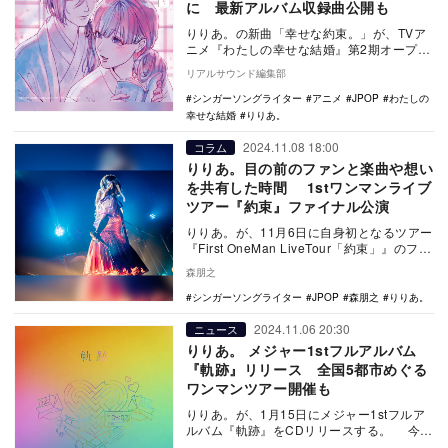
に 最新アルバム収録曲公開も
りりあ。の新曲「幸せな約束。」が、TVア
ニメ『わたしの幸せな結婚』第2期オープニ
ング主題歌に決定した。 同アニメは、
リアルサウンド編集部
2019…
シンガーソングライター
アニメ
JPOP
わたしの
幸せな結婚
りりあ。
2024.11.08 18:00
コラム
りりあ。目の前のファンと楽曲や想い
を共有した時間 1stワンマンライブ
ツアー『約束』ファイナル公演
りりあ。が、11月6日に自身初となるツアー
『First OneMan LiveTour「約束」』のファ
イナル公演をSHIBUYA…
森朋之
シンガーソングライター
JPOP
森朋之
りりあ。
2024.11.06 20:30
ニュース
りりあ。 メジャー1stフルアルバム
『軌跡』リリース 全国5都市めぐる
ワンマンツアー開催も
りりあ。が、1月15日にメジャー1stフルア
ルバム『軌跡』をCDリリースする。 今作
には新曲を含む全17曲を収録。オリジナ