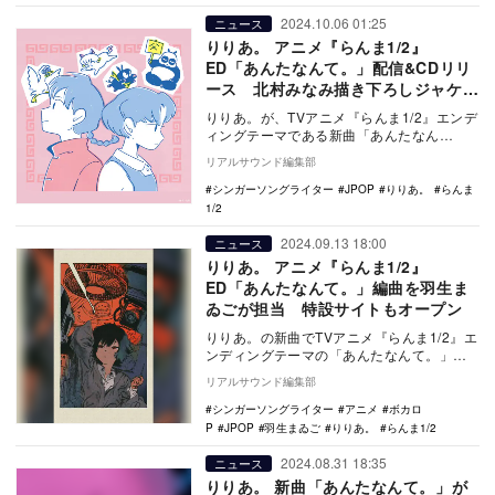
2024.10.06 01:25
ニュース
りりあ。 アニメ『らんま1/2』
ED「あんたなんて。」配信&CDリリ
ース 北村みなみ描き下ろしジャケ写
公開
りりあ。が、TVアニメ『らんま1/2』エンデ
ィングテーマである新曲「あんたなん
て。」を10月13日に配信リリース、11月6
リアルサウンド編集部
日にC…
シンガーソングライター
JPOP
りりあ。
らんま
1/2
2024.09.13 18:00
ニュース
りりあ。 アニメ『らんま1/2』
ED「あんたなんて。」編曲を羽生ま
ゐごが担当 特設サイトもオープン
りりあ。の新曲でTVアニメ『らんま1/2』エ
ンディングテーマの「あんたなんて。」
に、編曲で羽生まゐごが参加。また、同楽
リアルサウンド編集部
曲の特設サ…
シンガーソングライター
アニメ
ボカロ
P
JPOP
羽生まゐご
りりあ。
らんま1/2
2024.08.31 18:35
ニュース
りりあ。 新曲「あんたなんて。」が