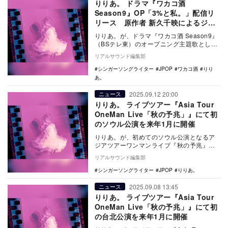
りりあ。 ドラマ『ワカコ酒
Season9』OP「3%と私。」配信リ
リース 原作者 新久千映によるジャ
ケ写も
りりあ。が、ドラマ『ワカコ酒 Season9』
（BSテレ東）のオープニング主題歌として
書き下ろした新曲「3%と私。」を、ドラマ
リアルサウンド編集部
初…
シンガーソングライター
JPOP
ワカコ酒
りり
あ。
2025.09.12 20:00
ニュース
りりあ。 ライブツアー『Asia Tour
OneMan Live「秋の予兆」』にて初
のソウル公演を来年1月に開催
りりあ。が、初めてのソウル公演となるア
ジアツアーワンマンライブ『秋の予兆』
（現地タイトル：『riria. Asia Tour O…
リアルサウンド編集部
シンガーソングライター
JPOP
りりあ。
2025.09.08 13:45
ニュース
りりあ。 ライブツアー『Asia Tour
OneMan Live「秋の予兆」』にて初
の台北公演を来年1月に開催