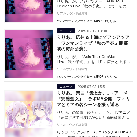
りりあ。が、アジアツアー『Asia Tour
OneMan Live「秋の予兆」』にて、初の台
北公演を台北 Legacy Tai…
リアルサウンド編集部
シンガーソングライター
JPOP
りりあ。
2025.07.17 18:00
ニュース
りりあ。 広州＆上海にてアジアツア
ーワンマンライブ『秋の予兆』開催
初の海外公演に
りりあ。が、『Asia Tour OneMan
Live「秋の予兆」』を11月に広州と上海に
て開催する。 本公演は、自身初の…
リアルサウンド編集部
シンガーソングライター
JPOP
りりあ。
2025.07.03 15:51
ニュース
りりあ。 楽曲「愛とか。」×アニメ
『完璧聖女』コラボMV公開 フィリ
アとミアの名シーンを振り返る
りりあ。の楽曲「愛とか。」と、TVアニメ
『完璧すぎて可愛げがないと婚約破棄され
た聖女は隣国に売られる』のコラボレーシ
リアルサウンド編集部
ョンMVが公…
シンガーソングライター
アニメソング
JPOP
り