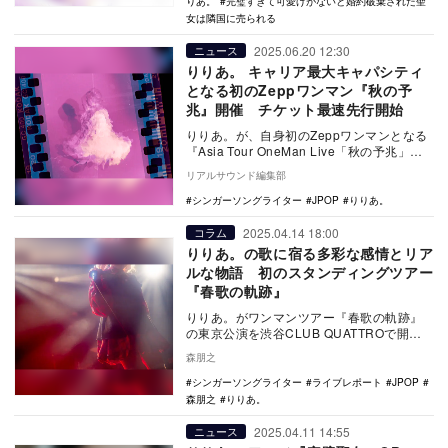
りあ。
完璧すぎて可愛げがないと婚約破棄された聖
女は隣国に売られる
2025.06.20 12:30
ニュース
りりあ。 キャリア最大キャパシティ
となる初のZeppワンマン『秋の予
兆』開催 チケット最速先行開始
りりあ。が、自身初のZeppワンマンとなる
『Asia Tour OneMan Live「秋の予兆」』
を、9月30日にZepp S…
リアルサウンド編集部
シンガーソングライター
JPOP
りりあ。
2025.04.14 18:00
コラム
りりあ。の歌に宿る多彩な感情とリア
ルな物語 初のスタンディングツアー
『春歌の軌跡』
りりあ。がワンマンツアー『春歌の軌跡』
の東京公演を渋谷CLUB QUATTROで開催
した。初めてのスタンディングツアーで彼
森朋之
女は、…
シンガーソングライター
ライブレポート
JPOP
森朋之
りりあ。
2025.04.11 14:55
ニュース