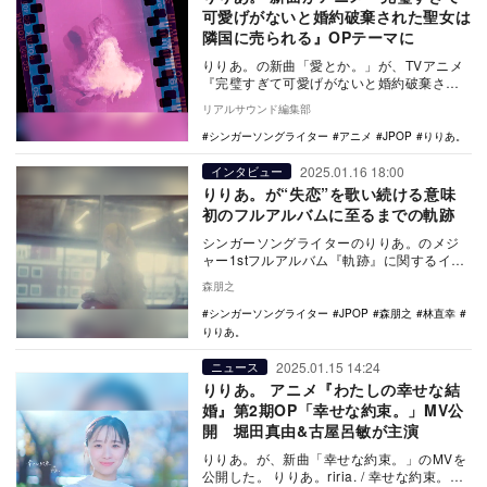
可愛げがないと婚約破棄された聖女は
隣国に売られる』OPテーマに
りりあ。の新曲「愛とか。」が、TVアニメ
『完璧すぎて可愛げがないと婚約破棄され
た聖女は隣国に売られる』（テレビ東京ほ
リアルサウンド編集部
か）オープニ…
シンガーソングライター
アニメ
JPOP
りりあ。
2025.01.16 18:00
インタビュー
りりあ。が“失恋”を歌い続ける意味
初のフルアルバムに至るまでの軌跡
シンガーソングライターのりりあ。のメジ
ャー1stフルアルバム『軌跡』に関するイン
タビュー。
森朋之
シンガーソングライター
JPOP
森朋之
林直幸
りりあ。
2025.01.15 14:24
ニュース
りりあ。 アニメ『わたしの幸せな結
婚』第2期OP「幸せな約束。」MV公
開 堀田真由&古屋呂敏が主演
りりあ。が、新曲「幸せな約束。」のMVを
公開した。 りりあ。riria. / 幸せな約束。