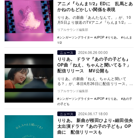
アニメ『らんま1/2』EDに 乱馬とあ
かねのもどかしい関係を表現
りりあ。の新曲「あんたなんて。」が、10
月5日より放送のTVアニメ『らんま1/2』エ
ンディングテーマに決定した。 同作は、
リアルサウンド編集部
高…
シンガーソングライター
JPOP
りりあ。
らんま
1/2
2024.06.26 00:00
ニュース
りりあ。 ドラマ『あの子の子ども』
OP曲「ねえ、ちゃんと聞いてる？」
配信リリース MV公開も
りりあ。の新曲「ねえ、ちゃんと聞いて
る？」が、本日6月26日に配信リリース。あ
わせてMVも公開された。 りりあ。riria. …
リアルサウンド編集部
シンガーソングライター
JPOP
りりあ。
あの子
の子ども
2024.06.17 18:00
ニュース
りりあ。 新曲が桜田ひより×細田佳央
太出演ドラマ『あの子の子ども』OP
曲に 配信リリースも