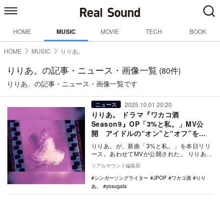
HOME
MUSIC
MOVIE
TECH
BOOK
HOME
MUSIC
りりあ。
りりあ。の記事・ニュース・画像一覧
(80件)
りりあ。の記事・ニュース・画像一覧です
2025.10.01 20:20
ニュース
りりあ。 ドラマ『ワカコ酒
Season9』OP「3%と私。」MV公
開 アイドルの“オン”と“オフ”を表
現
りりあ。が、新曲「3%と私。」を本日リリ
ース。あわせてMVが公開された。 りりあ。
riria. / 3%と私。3% and m…
リアルサウンド編集部
シンガーソングライター
JPOP
ワカコ酒
りり
あ。
yosugala