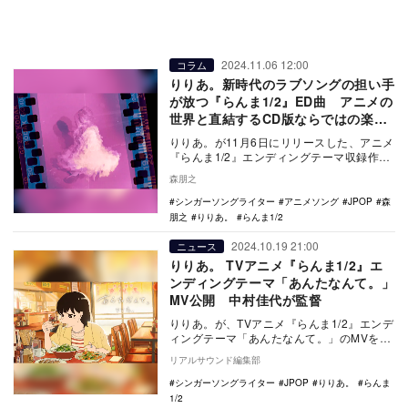
2024.11.06 12:00
コラム
りりあ。新時代のラブソングの担い手
が放つ『らんま1/2』ED曲 アニメの
世界と直結するCD版ならではの楽し
みも
りりあ。が11月6日にリリースした、アニメ
『らんま1/2』エンディングテーマ収録作品
『「あんたなんて。」EP』レビュー。
森朋之
シンガーソングライター
アニメソング
JPOP
森
朋之
りりあ。
らんま1/2
2024.10.19 21:00
ニュース
りりあ。 TVアニメ『らんま1/2』エ
ンディングテーマ「あんたなんて。」
MV公開 中村佳代が監督
りりあ。が、TVアニメ『らんま1/2』エンデ
ィングテーマ「あんたなんて。」のMVを公
開した。 りりあ。riria. / あんた…
リアルサウンド編集部
シンガーソングライター
JPOP
りりあ。
らんま
1/2