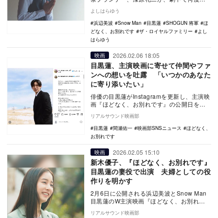
口にする言葉だ。目黒が発するこの一言に
よしはらゆう
は、不思議なや…
浜辺美波
Snow Man
目黒蓮
SHOGUN 将軍
ほ
どなく、お別れです
ザ・ロイヤルファミリー
よし
はらゆう
2026.02.06 18:05
映画
目黒蓮、主演映画に寄せて仲間やファ
ンへの想いを吐露 「いつかのあなた
に寄り添いたい」
俳優の目黒蓮がInstagramを更新し、主演映
画『ほどなく、お別れです』の公開日を迎
えた心境を綴った。 目黒は「ほどなく、
リアルサウンド映画部
…
目黒蓮
間瀬佑一
映画部SNSニュース
ほどなく、
お別れです
2026.02.05 15:10
映画
新木優子、『ほどなく、お別れです』
目黒蓮の妻役で出演 夫婦としての役
作りを明かす
2月6日に公開される浜辺美波とSnow Man
目黒蓮のW主演映画『ほどなく、お別れで
す』に新木優子が出演していることが明ら
リアルサウンド映画部
かに…