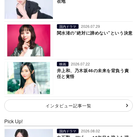
在地
2026.07.29
国内ドラマ
関水渚の“絶対に諦めない”という決意
2026.07.22
映画
井上和、乃木坂46の未来を背負う責
任と覚悟
インタビュー記事一覧
Pick Up!
2026.08.02
国内ドラマ