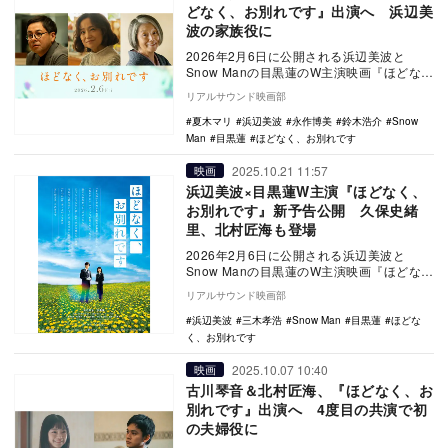
どなく、お別れです』出演へ 浜辺美
波の家族役に
2026年2月6日に公開される浜辺美波と
Snow Manの目黒蓮のW主演映画『ほどな
く、お別れです』の追加キャストとして、
リアルサウンド映画部
鈴木浩…
夏木マリ
浜辺美波
永作博美
鈴木浩介
Snow
Man
目黒蓮
ほどなく、お別れです
2025.10.21 11:57
映画
浜辺美波×目黒蓮W主演『ほどなく、
お別れです』新予告公開 久保史緒
里、北村匠海も登場
2026年2月6日に公開される浜辺美波と
Snow Manの目黒蓮のW主演映画『ほどな
く、お別れです』の新予告が公開された。
リアルサウンド映画部
…
浜辺美波
三木孝浩
Snow Man
目黒蓮
ほどな
く、お別れです
2025.10.07 10:40
映画
古川琴音＆北村匠海、『ほどなく、お
別れです』出演へ 4度目の共演で初
の夫婦役に