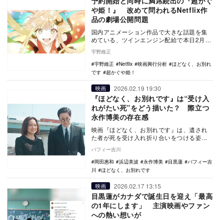
予約開始と同時に満席続出の『超かぐ
や姫！』 改めて問われるNetflix作
品の劇場公開問題
国内アニメーション作品で大きな話題を集
めている、ツインエンジン配給で本日2月20
日から1週間限定で劇場公開されているスタ
宇野維正
ジオコロ…
宇野維正
Netflix
映画興行分析
ほどなく、お別れ
です
超かぐや姫！
2026.02.19 19:30
映画
『ほどなく、お別れです』は“受け入
れがたい死”をどう描いた？ 際立つ
永作博美の存在感
映画『ほどなく、お別れです』は、遺され
た者が死を受け入れ折り合いをつける姿を
女性の強さを軸に描く。特に永作博美の眼
バフィー吉川
差しは、役の葛…
岡田惠和
浜辺美波
永作博美
目黒蓮
バフィー吉
川
ほどなく、お別れです
2026.02.17 13:15
映画
目黒蓮がカナダで誕生日を迎え「最高
の1年にします」 主演映画やファン
への熱い想いが