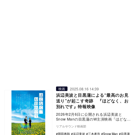
2025.08.16 14:39
映画
浜辺美波と目黒蓮による“最高のお見
送り”が起こす奇跡 『ほどなく、お
別れです』特報映像
2026年2月6日に公開される浜辺美波と
Snow Manの目黒蓮のW主演映画『ほどな
く、お別れです』の特報映像が公開され
リアルサウンド映画部
た。 …
岡田惠和
浜辺美波
三木孝浩
Snow Man
目黒蓮