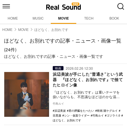
HOME
MUSIC
MOVIE
TECH
BOOK
HOME
MOVIE
ほどなく、お別れです
ほどなく、お別れですの記事・ニュース・画像一覧
(24件)
ほどなく、お別れですの記事・ニュース・画像一覧です
2026.02.26 12:30
映画
浜辺美波が手にした“普通さ”という武
器 『ほどなく、お別れです』で捨て
たヒロイン像
『ほどなく、お別れです』は重いテーマを
扱いながらも、不思議なほどほのかな温も
りに満ちている。その最大の理由は、清水
竹島ルイ
美空を演じる浜…
浜辺美波
君の膵臓をたべたい
映画 賭ケグルイ
目黒蓮
シン・仮面ライダー
竹島ルイ
ゴジラ-1.0
ほどなく、お別れです