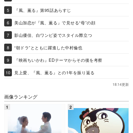
『風、薫る』第95話あらすじ
美山加恋が『風、薫る』で見せる“母”の顔
影山優佳、白ワンピ姿でスタイル際立つ
“朝ドラ”とともに躍進した中村倫也
『映画ちいかわ』EDテーマからその後を考察
見上愛、『風、薫る』との1年を振り返る
18:14更新
画像ランキング