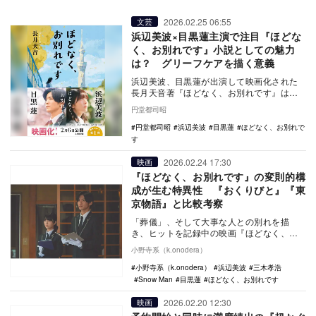
2026.02.25 06:55
文芸
浜辺美波×目黒蓮主演で注目『ほどな
く、お別れです』小説としての魅力
は？ グリーフケアを描く意義
浜辺美波、目黒蓮が出演して映画化された
長月天音著『ほどなく、お別れです』は、
人気のグリーフケア（死別の悲嘆に寄りそ
円堂都司昭
うこと）小説で…
円堂都司昭
浜辺美波
目黒蓮
ほどなく、お別れで
す
2026.02.24 17:30
映画
『ほどなく、お別れです』の変則的構
成が生む特異性 『おくりびと』『東
京物語』と比較考察
「葬儀」、そして大事な人との別れを描
き、ヒットを記録中の映画『ほどなく、お
別れです』。浜辺美波、目黒蓮という人気
小野寺系（k.onodera）
俳優を出演させつ…
小野寺系（k.onodera）
浜辺美波
三木孝浩
Snow Man
目黒蓮
ほどなく、お別れです
2026.02.20 12:30
映画