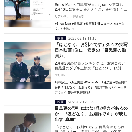
Snow Manの目黒蓮がInstagramを更新し、
2月16日に誕生日を迎えたことを発表した。
投稿された写真は2025年…
リアルサウンド映画部
Snow Man
目黒蓮
映画部SNSニュース
ほどな
く、お別れです
2026.02.13 11:15
映画
『ほどなく、お別れです』久々の実写
日本映画1位に 安定の「目黒蓮の動
員力」
2月第2週の動員ランキングは、浜辺美波と
目黒蓮のダブル主演の『ほどなく、お別れ
です』がオープニング3日間で動員45万
宇野維正
4100人、…
宇野維正
浜辺美波
Snow Man
目黒蓮
映画興行
分析
ほどなく、お別れです
銀河特急 ミルキー☆サ
ブウェイ 各駅停車劇場行き
2026.02.12 05:30
映画
目黒蓮の“声”にはなぜ説得力があるの
か 『ほどなく、お別れです』が映し
出す“真価”
「ほどなく、お別れです」目黒蓮演じる葬
祭プランナー、漆原礼二が、劇中で何度も