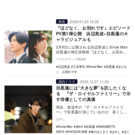
2026.01.20 18:35
映画
『ほどなく、お別れです』エピソード
PV第1弾公開 浜辺美波×目黒蓮のキ
ャラビジュアルも
2月6日に公開される浜辺美波とSnow Man
目黒蓮のW主演映画『ほどなく、お別れで
す』から、劇中に登場する3つの家族に焦点
リアルサウンド映画部
を…
浜辺美波
三木孝浩
Snow Man
目黒蓮
ほどな
く、お別れです
2025.12.07 11:30
国内ドラマ
目黒蓮には“大きな夢”を託したくな
る 『ザ・ロイヤルファミリー』で示
す俳優としての真価
現在、放送中の『ザ・ロイヤルファミリ
ー』で目黒蓮が演じているのが、若くして
馬主となった青年・中条耕一。目黒が映像
ばやし
作品において背負…
Snow Man
silent
目黒蓮
SAKAMOTO
DAYS
SHOGUN 将軍
海のはじまり
ばやし
ほど