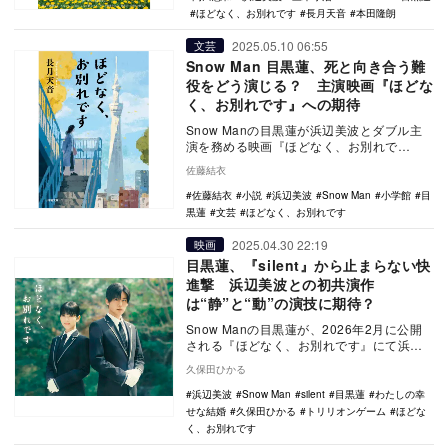
ほどなく、お別れです
長月天音
本田隆朗
2025.05.10 06:55
文芸
Snow Man 目黒蓮、死と向き合う難
役をどう演じる？ 主演映画『ほどな
く、お別れです』への期待
Snow Manの目黒蓮が浜辺美波とダブル主
演を務める映画『ほどなく、お別れで
す』。2026年2月に公開予定が発表された
佐藤結衣
ことをき…
佐藤結衣
小説
浜辺美波
Snow Man
小学館
目
黒蓮
文芸
ほどなく、お別れです
2025.04.30 22:19
映画
目黒蓮、『silent』から止まらない快
進撃 浜辺美波との初共演作
は“静”と“動”の演技に期待？
Snow Manの目黒蓮が、2026年2月に公開
される『ほどなく、お別れです』にて浜辺
美波とW主演を務めることが発表された。
久保田ひかる
…
浜辺美波
Snow Man
silent
目黒蓮
わたしの幸
せな結婚
久保田ひかる
トリリオンゲーム
ほどな
く、お別れです