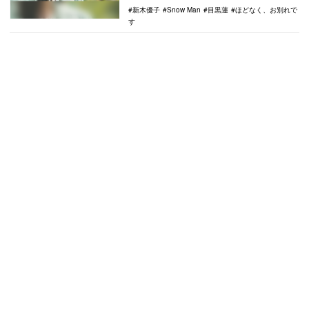
新木優子
Snow Man
目黒蓮
ほどなく、お別れで
す