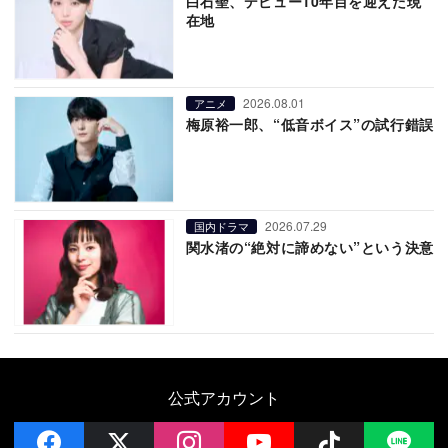
白石聖、デビュー10年目を迎えた現
在地
2026.08.01
アニメ
梅原裕一郎、“低音ボイス”の試行錯誤
2026.07.29
国内ドラマ
関水渚の“絶対に諦めない”という決意
公式アカウント
facebook
x
instagram
YouTube
Follow on 
LI