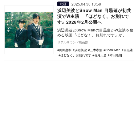
2025.04.30 13:58
映画
浜辺美波とSnow Man 目黒蓮が初共
演でW主演 『ほどなく、お別れで
す』2026年2月公開へ
浜辺美波とSnow Manの目黒蓮がW主演を務
める映画『ほどなく、お別れです』が、
2026年2月に公開されることが決定した。
リアルサウンド映画部
…
岡田惠和
浜辺美波
三木孝浩
Snow Man
目黒蓮
ほどなく、お別れです
長月天音
本田隆朗