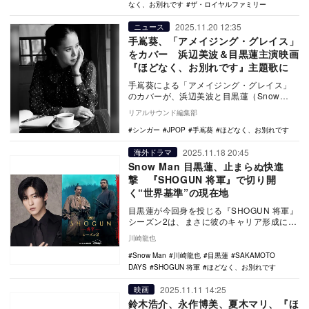
なく、お別れです
ザ・ロイヤルファミリー
2025.11.20 12:35
ニュース
手嶌葵、「アメイジング・グレイス」
をカバー 浜辺美波＆目黒蓮主演映画
『ほどなく、お別れです』主題歌に
手嶌葵による「アメイジング・グレイス」
のカバーが、浜辺美波と目黒蓮（Snow
Man）がダブル主演を務める映画『ほどな
リアルサウンド編集部
く、お別れ…
シンガー
JPOP
手嶌葵
ほどなく、お別れです
2025.11.18 20:45
海外ドラマ
Snow Man 目黒蓮、止まらぬ快進
撃 『SHOGUN 将軍』で切り開
く“世界基準”の現在地
目黒蓮が今回身を投じる『SHOGUN 将軍』
シーズン2は、まさに彼のキャリア形成に新
たなページを加えるものだ。日本国内で積
川崎龍也
み上げ…
Snow Man
川崎龍也
目黒蓮
SAKAMOTO
DAYS
SHOGUN 将軍
ほどなく、お別れです
2025.11.11 14:25
映画
鈴木浩介、永作博美、夏木マリ、『ほ