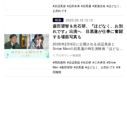
出演す…
浜辺美波
志田未来
目黒蓮
渡邊圭祐
ほどなく、
お別れです
2025.09.16 12:10
映画
森田望智＆光石研、『ほどなく、お別
れです』出演へ 目黒蓮が仕事に奮闘
する場面写真も
2026年2月6日に公開される浜辺美波と
Snow Manの目黒蓮のW主演映画『ほどな
く、お別れです』に森田望智と光石研が出
リアルサウンド映画部
演する…
岡田惠和
浜辺美波
光石研
三木孝浩
Snow
Man
森田望智
目黒蓮
ほどなく、お別れです
本
田隆朗