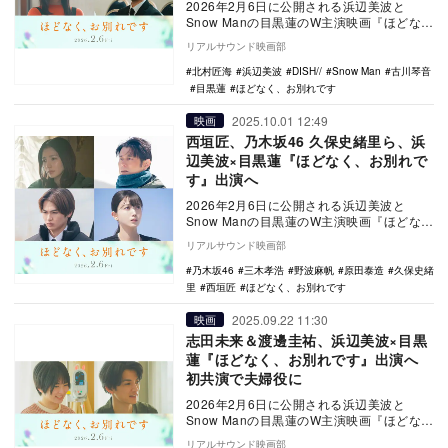
2026年2月6日に公開される浜辺美波と
Snow Manの目黒蓮のW主演映画『ほどな
く、お別れです』の追加キャストとして、
リアルサウンド映画部
古川琴…
北村匠海
浜辺美波
DISH//
Snow Man
古川琴音
目黒蓮
ほどなく、お別れです
2025.10.01 12:49
映画
西垣匠、乃木坂46 久保史緒里ら、浜
辺美波×目黒蓮『ほどなく、お別れで
す』出演へ
2026年2月6日に公開される浜辺美波と
Snow Manの目黒蓮のW主演映画『ほどな
く、お別れです』の追加キャストとして、
リアルサウンド映画部
野波麻…
乃木坂46
三木孝浩
野波麻帆
原田泰造
久保史緒
里
西垣匠
ほどなく、お別れです
2025.09.22 11:30
映画
志田未来＆渡邊圭祐、浜辺美波×目黒
蓮『ほどなく、お別れです』出演へ
初共演で夫婦役に
2026年2月6日に公開される浜辺美波と
Snow Manの目黒蓮のW主演映画『ほどな
く、お別れです』に志田未来と渡邊圭祐が
リアルサウンド映画部