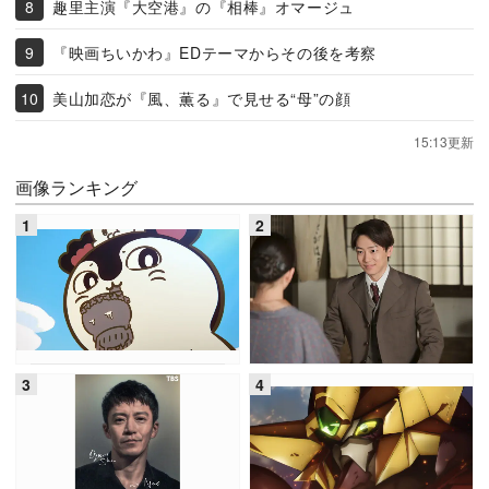
趣里主演『大空港』の『相棒』オマージュ
『映画ちいかわ』EDテーマからその後を考察
美山加恋が『風、薫る』で見せる“母”の顔
15:13更新
画像ランキング