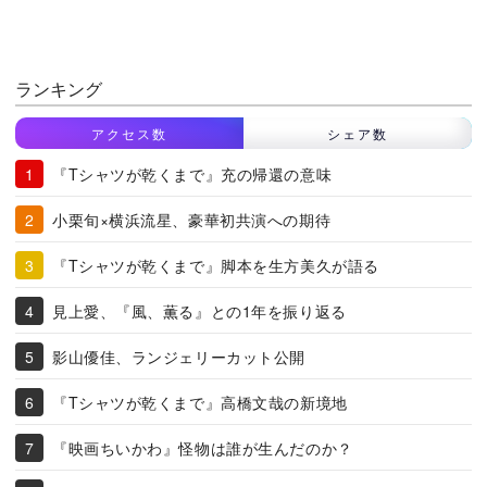
ランキング
アクセス数
シェア数
『Tシャツが乾くまで』充の帰還の意味
小栗旬×横浜流星、豪華初共演への期待
『Tシャツが乾くまで』脚本を生方美久が語る
見上愛、『風、薫る』との1年を振り返る
影山優佳、ランジェリーカット公開
『Tシャツが乾くまで』高橋文哉の新境地
『映画ちいかわ』怪物は誰が生んだのか？