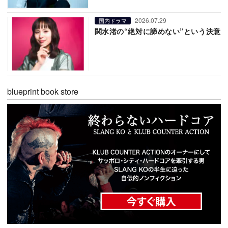
2026.07.29
国内ドラマ
関水渚の“絶対に諦めない”という決意
blueprint book store