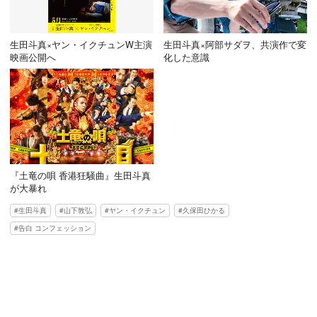
生田斗真×ヤン・イクチュンW主演
生田斗真×阿部サダヲ、共演作で変
映画公開へ
化した意識
『土竜の唄 香港狂騒曲』生田斗真
が大暴れ
生田斗真
山下敦弘
ヤン・イクチュン
久保田ひかる
告白 コンフェッション