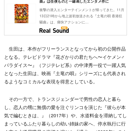
曲』は任侠ものと一線画したエンタメ作に
衝撃の潜入エンターテインメントが帰ってきた。11月
13日21時から地上波初放送される『土竜の唄 香港狂
騒曲』は、痛快アクションに…
生田は、本作がフリーランスとなってから初の公開作品
となる。テレビドラマ『花ざかりの君たちへ〜イケメン♂
パラダイス〜』（フジテレビ系）の中津秀一役で一躍人気
となった生田は、映画『土竜の唄』シリーズにも代表され
るようなコミカルな表現を得意としている。
その一方で、トランスジェンダーで男性の恋人と暮ら
し、恋人の甥に無償の愛を注ぐリンコを演じた『彼らが本
気で編むときは、』（2017年）や、水道料金を滞納してし
まっているふたり暮らしの幼い姉妹の家へ、停水執行に行