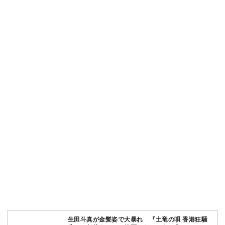
生田斗真が金髪姿で大暴れ 『土竜の唄 香港狂騒