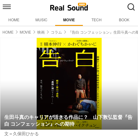
HOME
MUSIC
MOVIE
TECH
BOOK
HOME
MOVIE
映画
コラム
『告白 コンフェッション』生田斗真への
生田斗真のキャリアが活きる作品に？ 山下敦弘監督『告
白 コンフェッション』への期待
文＝久保田ひかる