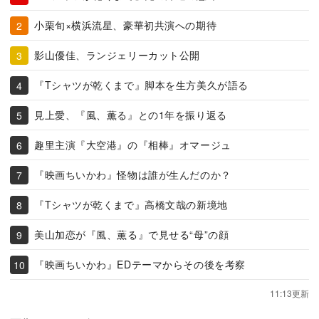
小栗旬×横浜流星、豪華初共演への期待
影山優佳、ランジェリーカット公開
『Tシャツが乾くまで』脚本を生方美久が語る
見上愛、『風、薫る』との1年を振り返る
趣里主演『大空港』の『相棒』オマージュ
『映画ちいかわ』怪物は誰が生んだのか？
『Tシャツが乾くまで』高橋文哉の新境地
美山加恋が『風、薫る』で見せる“母”の顔
『映画ちいかわ』EDテーマからその後を考察
11:13更新