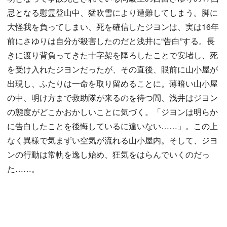
忌となる慰霊登山中、猛吹雪により遭難してしまう。脚に
大怪我を負ってしまい、死を確信したジヨンは、実は16年
前にさゆりは自分が殺害したのだと浅井に“告白”する。長
きに渡り背負ってきた十字架を降ろしたことで安堵し、死
を受け入れたジヨンだったが、その直後、眼前に山小屋が
出現し、ふたりは一命を取り留めることに。薄暗い山小屋
の中、明け方まで救助隊が来るのを待つ間、浅井はジヨン
の態度がどこかおかしいことに気づく。「ジヨンは明らか
に告白したことを後悔しているに違いない……」。この上
なく異様で気まずい空気が流れる山小屋内。そして、ジヨ
ンの行動は常軌を逸し始め、狂気をはらんでいくのだっ
た……。