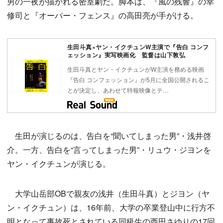
男の一夜が描かれる密室劇だ。脚本は、『風の残響』の幸
修司と『オーバー・フェンス』の高田亮が手がける。
生田斗真×ヤン・イクチュンW主演で『告白 コンフ
ェッション』実写映画化 監督は山下敦弘
生田斗真とヤン・イクチュンがW主演を務める映画
『告白 コンフェッション』が5月に全国公開されるこ
とが決定し、あわせて特報映像とテ…
生田が演じるのは、告白を“聞いてしまった男”・浅井啓
介。一方、告白を“言ってしまった男”・リュウ・ジヨンを
ヤン・イクチュンが演じる。
大学山岳部OBで親友の浅井（生田斗真）とジヨン（ヤ
ン・イクチュン）は、16年前、大学の卒業登山中に行方不
明となって事故死とされている同級生の西田さゆりの17回