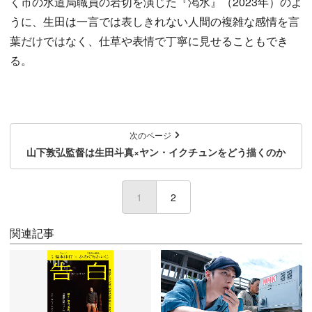
く市の水道局職員の岩切を演じた『渇水』（2023年）のよ
うに、生田は一言では表しきれない人間の複雑な感情を言
葉だけではなく、仕草や表情で丁寧に見せることもでき
る。
次のページ
山下敦弘監督は生田斗真×ヤン・イクチュンをどう描くのか
1
(current)
2
関連記事