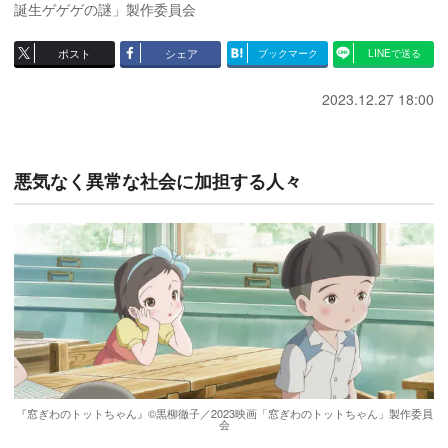
誕生ゲゲゲの謎」製作委員会
ポスト
シェア
ブックマーク
LINEで送る
2023.12.27 18:00
悪気なく異常な社会に加担する人々
『窓ぎわのトットちゃん』©黒柳徹子／2023映画「窓ぎわのトットちゃん」製作委員
会