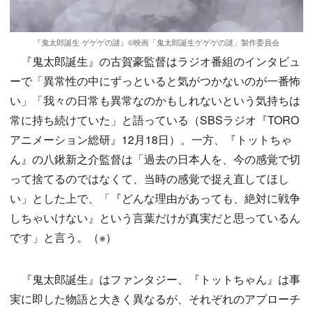
『鬼太郎誕生 ゲゲゲの謎』©︎映画「鬼太郎誕生ゲゲゲの謎」製作委員会
『鬼太郎誕生』の古賀豪監督はラジオ番組のインタビュ
ーで「異常性の中にずっといると気がつかないのが一番怖
い」「我々の日常も異常なのかもしれないという気持ちは
常に持ち続けていた」と語っている（SBSラジオ『TORO
アニメーション総研』12月18日）。一方、『トットちゃ
ん』の八鍬新之介監督は「過去の日本人を、今の感覚で切
って捨てるのではなくて、当時の感覚で捉え直してほし
い」とした上で、「『どんな理由があっても、絶対に戦争
しちゃいけない』という言葉だけが真実だと思っているん
です」と言う。（※）
『鬼太郎誕生』はファンタジー、『トットちゃん』は事
実に即した物語と大きく異なるが、それぞれのアプローチ