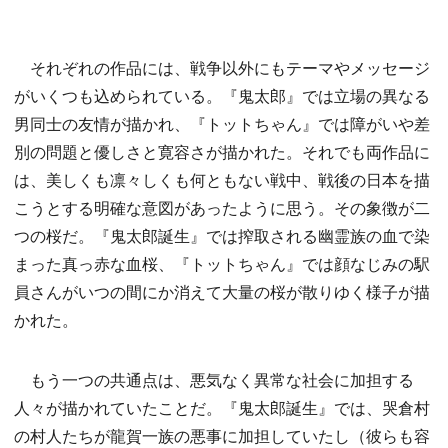
それぞれの作品には、戦争以外にもテーマやメッセージ
がいくつも込められている。『鬼太郎』では立場の異なる
男同士の友情が描かれ、『トットちゃん』では障がいや差
別の問題と優しさと寛容さが描かれた。それでも両作品に
は、美しくも凛々しくも何ともない戦中、戦後の日本を描
こうとする明確な意図があったように思う。その象徴が二
つの桜だ。『鬼太郎誕生』では搾取される幽霊族の血で染
まった真っ赤な血桜、『トットちゃん』では顔なじみの駅
員さんがいつの間にか消えて大量の桜が散りゆく様子が描
かれた。
もう一つの共通点は、悪気なく異常な社会に加担する
人々が描かれていたことだ。『鬼太郎誕生』では、哭倉村
の村人たちが龍賀一族の悪事に加担していたし（彼らも容