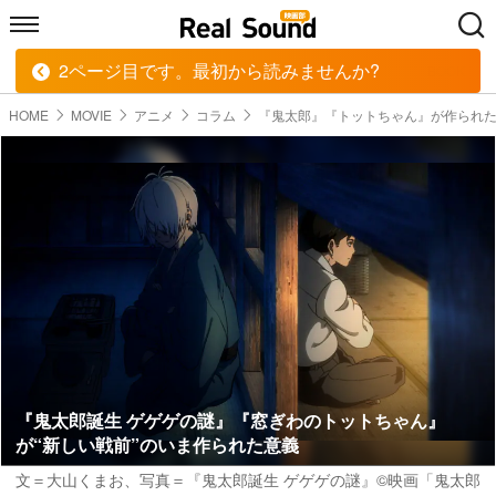
2ページ目です。最初から読みませんか?
HOME
MUSIC
MOVIE
TECH
BOOK
HOME
MOVIE
アニメ
コラム
『鬼太郎』『トットちゃん』が作られ
『鬼太郎誕生 ゲゲゲの謎』『窓ぎわのトットちゃん』
が“新しい戦前”のいま作られた意義
文＝大山くまお
、写真＝『鬼太郎誕生 ゲゲゲの謎』©︎映画「鬼太郎