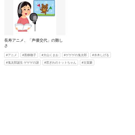
長寿アニメ、「声優交代」の難し
さ
アニメ
黒柳徹子
大山くまお
ゲゲゲの鬼太郎
水木しげる
鬼太郎誕生 ゲゲゲの謎
窓ぎわのトットちゃん
古賀豪