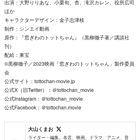
出演：大野りりあな、小栗旬、杏、滝沢カレン、役所広司
ほか
キャラクターデザイン：金子志津枝
制作：シンエイ動画
原作：『窓ぎわのトットちゃん』（黒柳徹子著／講談社
刊）
配給：東宝
©黒柳徹子／2023映画「窓ぎわのトットちゃん」製作委員
会
公式サイト：tottochan-movie.jp
公式X（旧Twitter）：＠tottochan_movie
公式Instagram：＠tottochan_movie
公式Facebook：＠tottochan.movie
Follow on SNS
大山くまお
ライター・編集。名言、映画、ドラマ、アニメ、音