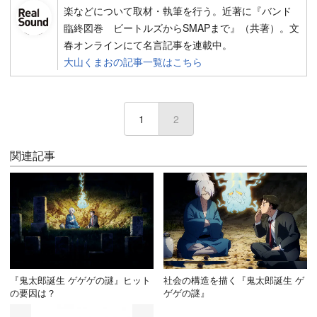
楽などについて取材・執筆を行う。近著に『バンド
臨終図巻 ビートルズからSMAPまで』（共著）。文
春オンラインにて名言記事を連載中。
大山くまおの記事一覧はこちら
1
2
(current)
関連記事
『鬼太郎誕生 ゲゲゲの謎』ヒット
社会の構造を描く『鬼太郎誕生 ゲ
の要因は？
ゲゲの謎』