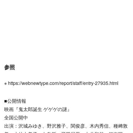
参照
※ https://webnewtype.com/report/staff/entry-27935.html
■公開情報
映画『鬼太郎誕生 ゲゲゲの謎』
全国公開中
出演：沢城みゆき、野沢雅子、関俊彦、木内秀信、種﨑敦