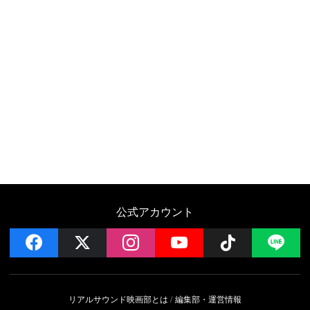
公式アカウント
facebook
x
instagram
YouTube
Follow on 
LI
リアルサウンド映画部とは
編集部・運営情報