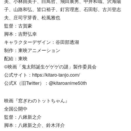
美、小林由美子、白鳥哲、飛田展男、中井和哉、沢海陽
子、山路和弘、皆口裕子、釘宮理恵、石田彰、古川登志
夫、庄司宇芽香、松風雅也
監督：古賀豪
脚本：吉野弘幸
キャラクターデザイン：谷田部透湖
制作：東映アニメーション
配給：東映
©︎映画「鬼太郎誕生ゲゲゲの謎」製作委員会
公式サイト：https://kitaro-tanjo.com/
公式X（旧Twitter）：@kitaroanime50th
映画『窓ぎわのトットちゃん』
全国公開中
監督：八鍬新之介
脚本：八鍬新之介、鈴木洋介