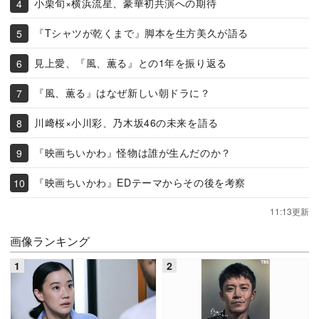
小栗旬×横浜流星、豪華初共演への期待
『Tシャツが乾くまで』脚本を生方美久が語る
見上愛、『風、薫る』との1年を振り返る
『風、薫る』はなぜ新しい朝ドラに？
川﨑桜×小川彩、乃木坂46の未来を語る
『映画ちいかわ』怪物は誰が生んだのか？
『映画ちいかわ』EDテーマからその後を考察
11:13更新
画像ランキング