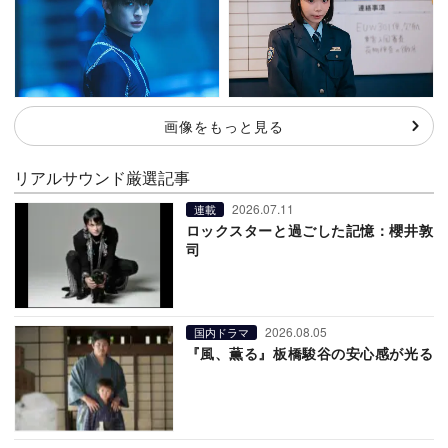
画像をもっと見る
リアルサウンド厳選記事
2026.07.11
連載
ロックスターと過ごした記憶：櫻井敦
司
2026.08.05
国内ドラマ
『風、薫る』板橋駿谷の安心感が光る