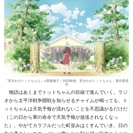
『窓ぎわのトットちゃん』©黒柳徹子／2023映画「窓ぎわのトットちゃん」製作委員
会
物語はあくまでトットちゃんの目線で進んでいく。ラジ
オから太平洋戦争開戦を知らせるチャイムが鳴っても、ト
ットちゃんは天気予報が流れないことを不思議がるだけだ
（この日から軍の命令で天気予報が放送されなくなっ
た）。やがてカラフルだった町並みはくすんでいき、日の