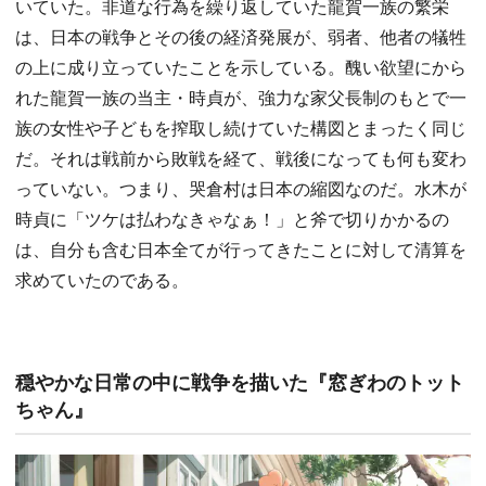
いていた。非道な行為を繰り返していた龍賀一族の繁栄
は、日本の戦争とその後の経済発展が、弱者、他者の犠牲
の上に成り立っていたことを示している。醜い欲望にから
れた龍賀一族の当主・時貞が、強力な家父長制のもとで一
族の女性や子どもを搾取し続けていた構図とまったく同じ
だ。それは戦前から敗戦を経て、戦後になっても何も変わ
っていない。つまり、哭倉村は日本の縮図なのだ。水木が
時貞に「ツケは払わなきゃなぁ！」と斧で切りかかるの
は、自分も含む日本全てが行ってきたことに対して清算を
求めていたのである。
穏やかな日常の中に戦争を描いた『窓ぎわのトット
ちゃん』