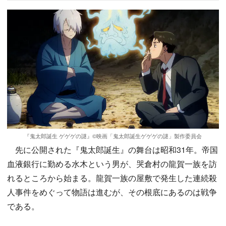
『鬼太郎誕生 ゲゲゲの謎』©︎映画「鬼太郎誕生ゲゲゲの謎」製作委員会
先に公開された『鬼太郎誕生』の舞台は昭和31年。帝国
血液銀行に勤める水木という男が、哭倉村の龍賀一族を訪
れるところから始まる。龍賀一族の屋敷で発生した連続殺
人事件をめぐって物語は進むが、その根底にあるのは戦争
である。