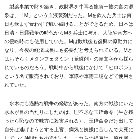
製薬事業で財を築き、政財界を牛耳る龍賀一族の富の源
泉は、「M」という血液製剤だった。Mを飲んだ兵士は何
日も飲まず食わずで戦い続けることができるため、日本は
日清・日露戦争の時代からMを兵士に与え、大陸や南方へ
の侵略時にも使用していた。Mは敗戦後も復興の原動力に
なり、今後の経済成長にも必要だと考えられている。Mと
はおそらくメタンフェタミン（覚醒剤）の頭文字から採ら
れているのだろう。戦時中から戦後にかけて「ヒロポン」
という名で販売されており、軍隊や軍需工場などで使用さ
れていた。
水木にも過酷な戦争の経験があった。南方の戦線にいた
水木が目の当たりにしたのは、理不尽な玉砕命令（生き残
ったら恥なので味方に殺害される）、玉砕命令だけ出して
自分は逃げようとする上官、病気と飢餓に苦しんで犬死に
していく仲間たちの姿だった。これらの描写は、原作者・