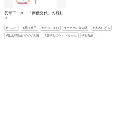
長寿アニメ、「声優交代」の難し
さ
アニメ
黒柳徹子
大山くまお
ゲゲゲの鬼太郎
水木しげる
鬼太郎誕生 ゲゲゲの謎
窓ぎわのトットちゃん
古賀豪