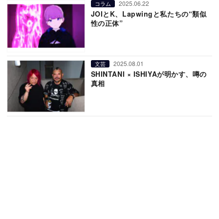
2025.06.22
コラム
JOIとK、Lapwingと私たちの“類似
性の正体”
2025.08.01
文芸
SHINTANI × ISHIYAが明かす、噂の
真相