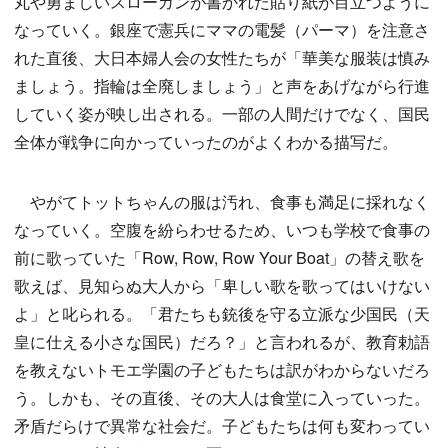
丸や勇ましいスローガンが書かれた貼り紙が目立つように
なっていく。銀座で憲兵にママの電髪（パーマ）を注意さ
れた直後、大日本婦人会の女性たちが「華美な服装は慎み
ましょう。指輪は全廃しましょう」と声をあげながら行進
していく姿が映し出される。一部の人間だけでなく、国民
全体が戦争に向かっていったのがよくわかる描写だ。
やがてトットちゃんの服は汚れ、食事も満足に採れなく
なっていく。空腹を紛らわせるため、いつも学校で食事の
前に歌っていた「Row, Row, Row Your Boat」の替え歌を
歌えば、見知らぬ大人から「卑しい歌を歌ってはいけない
よ」と叱られる。「君たちも銃後を守る立派な少国民（天
皇に仕える小さな国民）だろ？」と言われるが、教育勅語
を教えないトモエ学園の子どもたちは訳がわからないだろ
う。しかも、その直後、その大人は食堂に入っていった。
矛盾だらけで異常な社会だ。子どもたちは何も変わってい