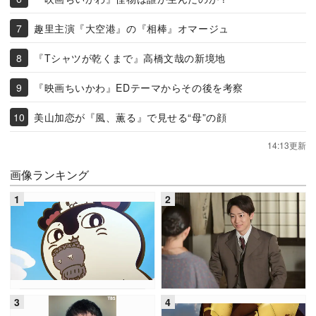
趣里主演『大空港』の『相棒』オマージュ
『Tシャツが乾くまで』高橋文哉の新境地
『映画ちいかわ』EDテーマからその後を考察
美山加恋が『風、薫る』で見せる“母”の顔
14:13更新
画像ランキング