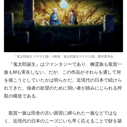
『鬼太郎誕生 ゲゲゲの謎』©︎映画「鬼太郎誕生ゲゲゲの謎」製作委員会
『鬼太郎誕生』はファンタジーであり、幽霊族も龍賀一
族もMも実在しない。だが、この作品がそれらを通して何
を描こうとしていたかは明らかだ。近現代の日本で続けら
れてきた、強者の欲望のために弱い者が踏みにじられる搾
取の構造である。
龍賀一族は田舎の古い因習に縛られた一族などではな
く、近現代の日本のニーズにいち早く応えることで財を築