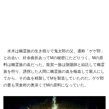
水木は幽霊族の生き残りで鬼太郎の父、通称「ゲゲ郎」
と出会い、紆余曲折あってMの秘密にたどりつく。Mの原
料は幽霊族の血だった。龍賀一族は陰陽師と結託して幽霊
族を狩り、誘拐した人間に幽霊族の血を輸血して屍人にし
てから、その血を精製してMを製造していたのだ。ゲゲ郎
の妻も哭倉村の奥深くでMの原料になっていた。