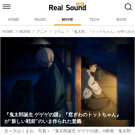
HOME
MUSIC
MOVIE
TECH
BOOK
HOME
MOVIE
アニメ
コラム
『鬼太郎』『トットちゃん』が作られ
『鬼太郎誕生 ゲゲゲの謎』『窓ぎわのトットちゃん』
が“新しい戦前”のいま作られた意義
文＝大山くまお
、写真＝『鬼太郎誕生 ゲゲゲの謎』©︎映画「鬼太郎