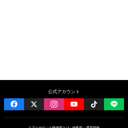
公式アカウント
facebook
x
instagram
YouTube
Follow on 
LI
リアルサウンド映画部とは
編集部・運営情報