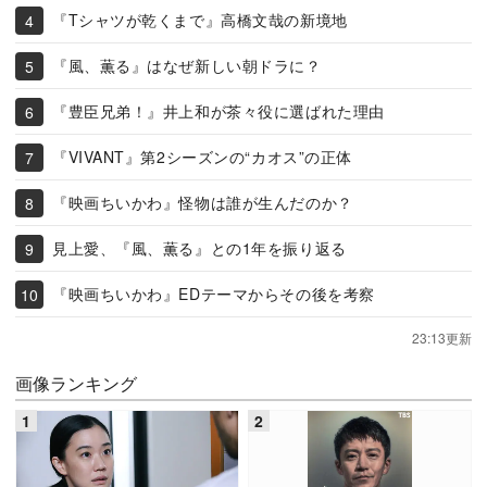
『Tシャツが乾くまで』高橋文哉の新境地
『風、薫る』はなぜ新しい朝ドラに？
『豊臣兄弟！』井上和が茶々役に選ばれた理由
『VIVANT』第2シーズンの“カオス”の正体
『映画ちいかわ』怪物は誰が生んだのか？
見上愛、『風、薫る』との1年を振り返る
『映画ちいかわ』EDテーマからその後を考察
23:13更新
画像ランキング