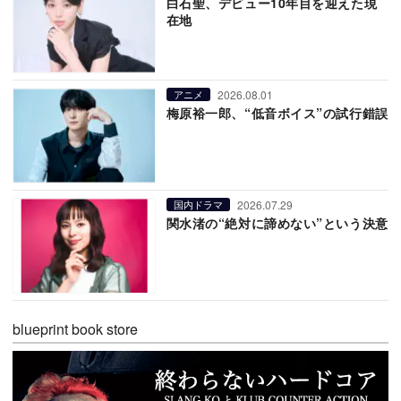
白石聖、デビュー10年目を迎えた現
在地
2026.08.01
アニメ
梅原裕一郎、“低音ボイス”の試行錯誤
2026.07.29
国内ドラマ
関水渚の“絶対に諦めない”という決意
blueprint book store