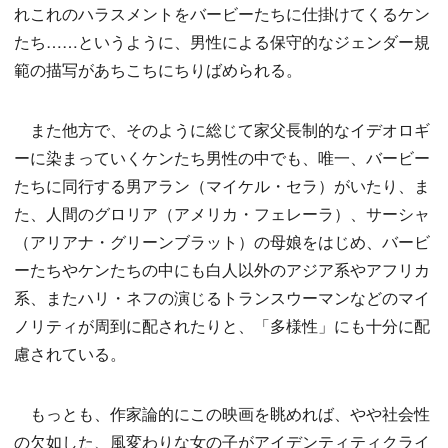
れこれのハラスメントをバービーたちに仕掛けてくるケン
たち……というように、男性による保守的なジェンダー規
範の描写があちこちにちりばめられる。
また他方で、そのように総じて家父長制的なイデオロギ
ーに染まっていくケンたち男性の中でも、唯一、バービー
たちに同行する男アラン（マイケル・セラ）がいたり、ま
た、人間のグロリア（アメリカ・フェレーラ）、サーシャ
（アリアナ・グリーンブラット）の母娘をはじめ、バービ
ーたちやケンたちの中にも白人以外のアジア系やアフリカ
系、またハリ・ネフの演じるトランスウーマンなどのマイ
ノリティが周到に配されたりと、「多様性」にも十分に配
慮されている。
もっとも、作家論的にこの映画を眺めれば、やや社会性
の欠如した、風変わりな女の子がアイデンティティクライ