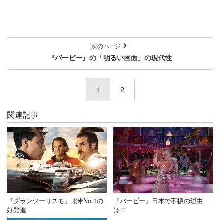
次のページ
『バービー』の「明るい画面」の現代性
1
(current)
2
関連記事
『グランツーリスモ』北米No.1の
『バービー』日本で不振の理由
好発進
は？