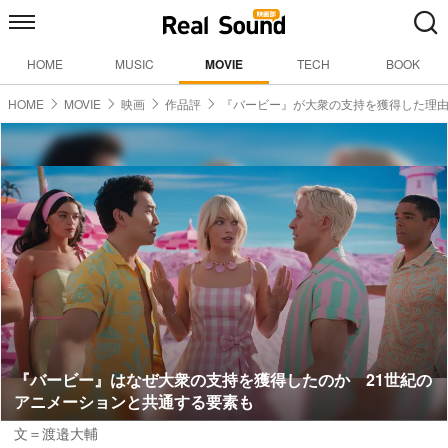
HOME
MUSIC
MOVIE
TECH
BOOK
HOME
MOVIE
映画
作品評
『バービー』が大衆の支持を獲得した理
『バービー』はなぜ大衆の支持を獲得したのか 21世紀の
アニメーションと共通する要素も
文＝渡邉大輔