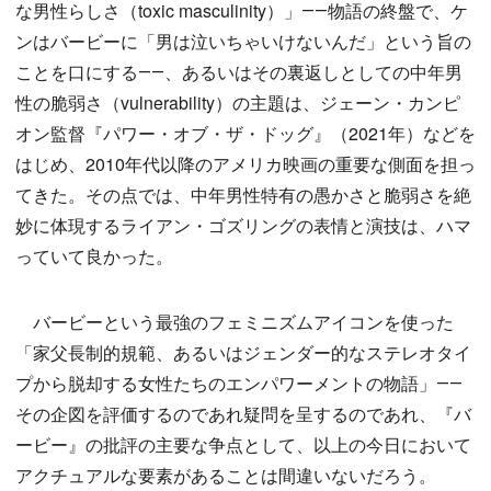
な男性らしさ（toxic masculinity）」――物語の終盤で、ケ
ンはバービーに「男は泣いちゃいけないんだ」という旨の
ことを口にする――、あるいはその裏返しとしての中年男
性の脆弱さ（vulnerability）の主題は、ジェーン・カンピ
オン監督『パワー・オブ・ザ・ドッグ』（2021年）などを
はじめ、2010年代以降のアメリカ映画の重要な側面を担っ
てきた。その点では、中年男性特有の愚かさと脆弱さを絶
妙に体現するライアン・ゴズリングの表情と演技は、ハマ
っていて良かった。
バービーという最強のフェミニズムアイコンを使った
「家父長制的規範、あるいはジェンダー的なステレオタイ
プから脱却する女性たちのエンパワーメントの物語」――
その企図を評価するのであれ疑問を呈するのであれ、『バ
ービー』の批評の主要な争点として、以上の今日において
アクチュアルな要素があることは間違いないだろう。