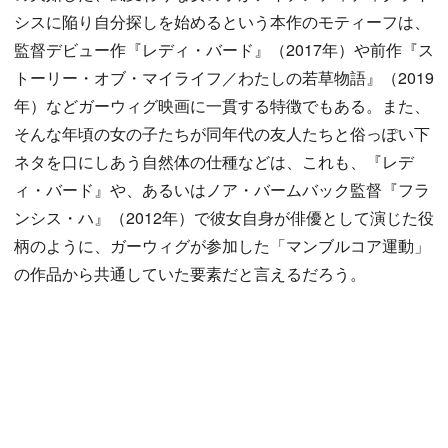
シスに陥り自分探しを始めるという本作のモティーフは、
監督デビュー作『レディ・バード』（2017年）や前作『ス
トーリー・オブ・マイライフ／わたしの若草物語』（2019
年）などガーウィグ映画に一貫する特徴でもある。また、
そんな年頃の女の子たちが同年代の友人たちと俗っぽい下
ネタを口にしあう自然体の仕種などは、これも、『レデ
ィ・バード』や、あるいはノア・バームバック監督『フラ
ンシス・ハ』（2012年）で彼女自身が俳優として演じた役
柄のように、ガーウィグが参加した「マンブルコア運動」
の作品から共通していた要素だと言えるだろう。