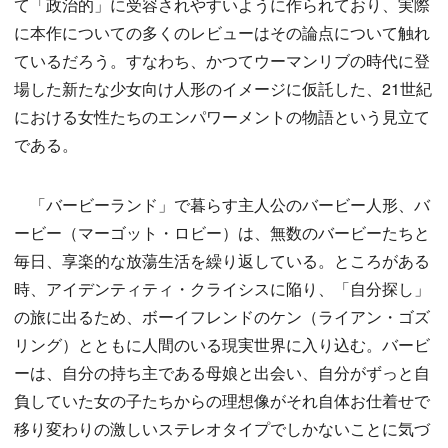
て「政治的」に受容されやすいように作られており、実際
に本作についての多くのレビューはその論点について触れ
ているだろう。すなわち、かつてウーマンリブの時代に登
場した新たな少女向け人形のイメージに仮託した、21世紀
における女性たちのエンパワーメントの物語という見立て
である。
「バービーランド」で暮らす主人公のバービー人形、バ
ービー（マーゴット・ロビー）は、無数のバービーたちと
毎日、享楽的な放蕩生活を繰り返している。ところがある
時、アイデンティティ・クライシスに陥り、「自分探し」
の旅に出るため、ボーイフレンドのケン（ライアン・ゴズ
リング）とともに人間のいる現実世界に入り込む。バービ
ーは、自分の持ち主である母娘と出会い、自分がずっと自
負していた女の子たちからの理想像がそれ自体お仕着せで
移り変わりの激しいステレオタイプでしかないことに気づ