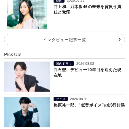
2026.07.22
映画
井上和、乃木坂46の未来を背負う責
任と覚悟
インタビュー記事一覧
Pick Up!
2026.08.02
国内ドラマ
白石聖、デビュー10年目を迎えた現
在地
2026.08.01
アニメ
梅原裕一郎、“低音ボイス”の試行錯誤