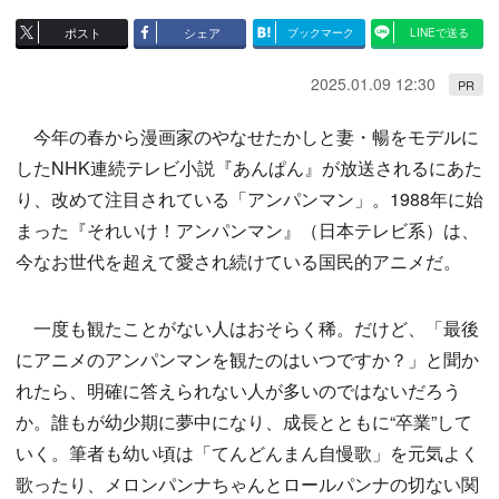
ポスト
シェア
ブックマーク
LINEで送る
2025.01.09 12:30
PR
今年の春から漫画家のやなせたかしと妻・暢をモデルに
したNHK連続テレビ小説『あんぱん』が放送されるにあた
り、改めて注目されている「アンパンマン」。1988年に始
まった『それいけ！アンパンマン』（日本テレビ系）は、
今なお世代を超えて愛され続けている国民的アニメだ。
一度も観たことがない人はおそらく稀。だけど、「最後
にアニメのアンパンマンを観たのはいつですか？」と聞か
れたら、明確に答えられない人が多いのではないだろう
か。誰もが幼少期に夢中になり、成長とともに“卒業”して
いく。筆者も幼い頃は「てんどんまん自慢歌」を元気よく
歌ったり、メロンパンナちゃんとロールパンナの切ない関