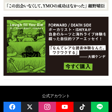
公式アカウント
facebook
x
instagram
YouTube
Follow on 
LI