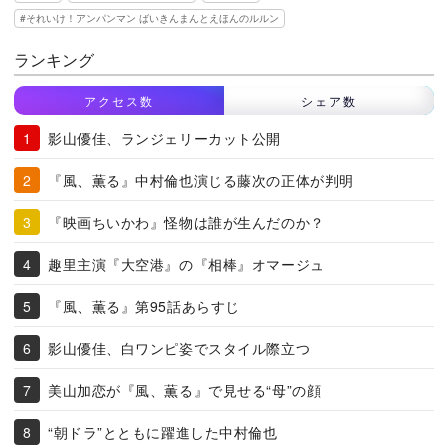
それいけ！アンパンマン ばいきんまんとえほんのルルン
ランキング
アクセス数
シェア数
影山優佳、ランジェリーカット公開
『風、薫る』中村倫也演じる藤次の正体が判明
『映画ちいかわ』怪物は誰が生んだのか？
趣里主演『大空港』の『相棒』オマージュ
『風、薫る』第95話あらすじ
影山優佳、白ワンピ姿でスタイル際立つ
美山加恋が『風、薫る』で見せる“母”の顔
“朝ドラ”とともに躍進した中村倫也