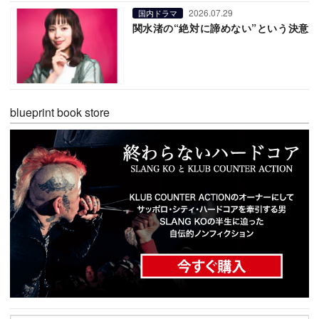
2026.07.29
国内ドラマ
関水渚の“絶対に諦めない”という決意
blueprint book store