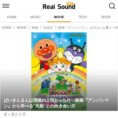
HOME
MUSIC
MOVIE
TECH
BOOK
HOME
MOVIE
映画
作品評
映画『アンパンマン』は大人にも響く一
ばいきんまんは理想の上司だった!? 映画『アンパンマ
ン』から学べる“失敗”との向き合い方
文＝苫とり子