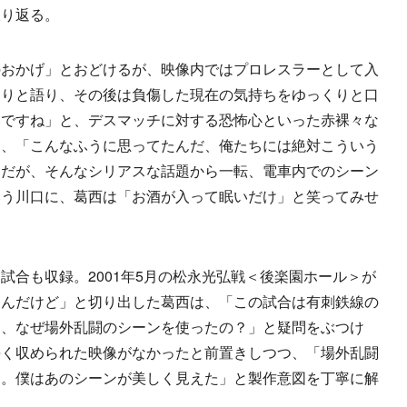
振り返る。
おかげ」とおどけるが、映像内ではプロレスラーとして入
くりと語り、その後は負傷した現在の気持ちをゆっくりと口
いですね」と、デスマッチに対する恐怖心といった赤裸々な
と、「こんなふうに思ってたんだ、俺たちには絶対こういう
。だが、そんなシリアスな話題から一転、電車内でのシーン
いう川口に、葛西は「お酒が入って眠いだけ」と笑ってみせ
合も収録。2001年5月の松永光弘戦＜後楽園ホール＞が
たんだけど」と切り出した葛西は、「この試合は有刺鉄線の
に、なぜ場外乱闘のシーンを使ったの？」と疑問をぶつけ
長く収められた映像がなかったと前置きしつつ、「場外乱闘
る。僕はあのシーンが美しく見えた」と製作意図を丁寧に解