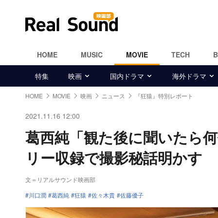
HOME
MUSIC
MOVIE
TECH
特集
映画
国内ドラマ
海外ドラマ
HOME
MOVIE
映画
ニュース
『狂猿』特別レポート
2021.11.16 12:00
葛西純「観た後に聞いたら何
リー収録で撮影秘話明かす
文＝リアルサウンド映画部
川口潤
葛西純
狂猿
佐々木貴
佐藤優子