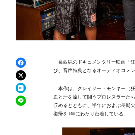
Facebookでシェア
葛西純のドキュメンタリー映画『狂猿』の
び、音声特典となるオーディオコメ
xでポスト
はてなブックマーク
本作は、クレイジー・モンキー（狂
血と汗を流して闘うプロレスラーた
LINEで送る
収めるとともに、半年におよぶ長期
復帰を1年にわたり密着している。