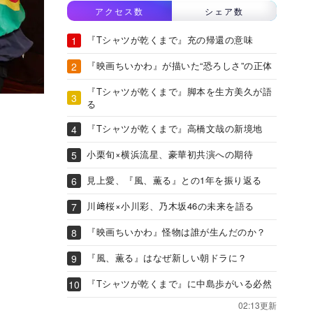
アクセス数
シェア数
『Tシャツが乾くまで』充の帰還の意味
『映画ちいかわ』が描いた“恐ろしさ”の正体
『Tシャツが乾くまで』脚本を生方美久が語
る
『Tシャツが乾くまで』高橋文哉の新境地
小栗旬×横浜流星、豪華初共演への期待
見上愛、『風、薫る』との1年を振り返る
川﨑桜×小川彩、乃木坂46の未来を語る
『映画ちいかわ』怪物は誰が生んだのか？
『風、薫る』はなぜ新しい朝ドラに？
『Tシャツが乾くまで』に中島歩がいる必然
02:13更新