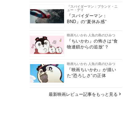
『スパイダーマン：ブランド・ニ
ュー・デイ
『スパイダーマン：
BND』の“夏休み感”
映画ちいかわ 人魚の島のひみつ
『ちいかわ』の怖さは“食
物連鎖からの追放”？
映画ちいかわ 人魚の島のひみつ
『映画ちいかわ』が描い
た“恐ろしさ”の正体
最新映画レビュー記事をもっと見る