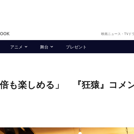
BOOK
映画ニュース・TVド
アニメ
舞台
プレゼント
倍も楽しめる」 『狂猿』コメ