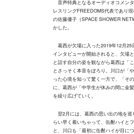
音声特典となるオーディオコメンタ
レスリングFREEDOMS代表であ
の佐藤優子（SPACE SHOWER N
かした。
葛西が欠場に入った2019年12月
インタビューが開始されると、欠場
と話す自分の姿を観ながら葛西は「
とさっそく本音をぽろり。川口が「
った心境を知って驚く一方で、「そ
に、葛西が「中学生が休みの間に金
を繰り広げていく。
翌2月には、葛西の思い出の地を巡り
らい早く着いちゃって、缶酎ハイと
と、川口も「最初に缶酎ハイが目に