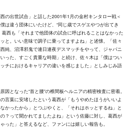
の出世試合」と話した2001年1月の金村キンタロー戦＜
僕は違う団体にいたけど、“同じ歳でスゲエやつが出てき
、葛西も「それまで他団体の試合に呼ばれることはなかった
ーッと。いい意味で調子に乗ってますよね」と述懐。「佐々
葛西純、沼澤邪鬼で連日連夜デスマッチをやって、ジャパニ
ていった、すごく貴重な時期」と続け、佐々木は「僕はつい
マッチにおけるキャリアの違いを感じました」としみじみ語
因となった“首と腰”の椎間板ヘルニアの精密検査に密着。
師の言葉に安堵したという葛西が「もうやめたほうがいいよ
てなかったから」とつぶやくと、「それはホッとするね」と
るの？って聞かれてましたよね」という佐藤に対し、葛西が
ちゃった」と答えるなど、ファンには嬉しい報告も。