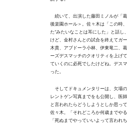
続いて、出演した藤田ミノルが「葛西
後楽園ホール＞。佐々木は「この時、
た”みたいなことは耳にした」と話し
けど、金村さんとの試合を終えてガ
木貴、アブドーラ小林、伊東竜二、
ーズデスマッチのクオリティを上げ
ていくのに必死でしたけどね。デス
った。
そしてドキュメンタリーは、欠場の原
レントゲン写真までをも公開し、医
と言われたらどうしようとしか思っ
佐々木。「それどころか何歳までや
「死ぬまでやっていいよって言われ