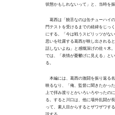
状態かもしれないって」と、当時を
葛西は「饒舌なのは缶チューハイの
門テストを受けるまでの経緯をじっ
にする。「今は戦うスピリッツがな
思いを吐露する葛西が映し出される
話しないよね」と感慨深げの佐々木
では、「表情が憂鬱げに見える」と
る。
本編には、葛西の激闘を振り返る名試
映るなり、「俺、監督に聞きたかっ
上で拝み渡りとかいろいろやったの
る。すると川口は、他に場外乱闘が
って、素人目からするとザワザワす
説する。