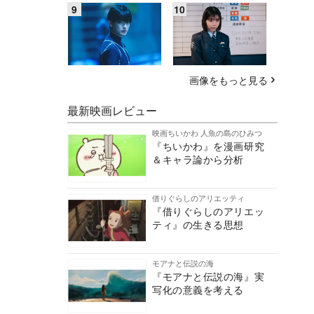
画像をもっと見る
最新映画レビュー
映画ちいかわ 人魚の島のひみつ
『ちいかわ』を漫画研究
＆キャラ論から分析
借りぐらしのアリエッティ
『借りぐらしのアリエッ
ティ』の生きる思想
モアナと伝説の海
『モアナと伝説の海』実
写化の意義を考える