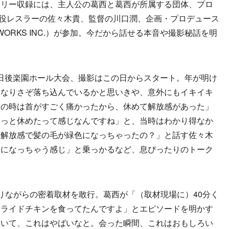
リー収録には、主人公の葛西と葛西が所属する団体、プロ
り現役レスラーの佐々木貴、監督の川口潤、企画・プロデュース
ETWORKS INC.）が参加。今だから話せる本音や撮影秘話を明
25日後楽園ホール大会、撮影はこの日からスタート。年が明け
となりさぞ落ち込んでいるかと思いきや、意外にもイキイキ
この時は首がすごく痛かったから、休めて解放感があった」
やっと休めたって感じなんですね」と、当時はわかり得なか
の解放感で髪の毛が緑色になっちゃったの？」と話す佐々木
髪になっちゃう感じ」と乗っかるなど、息ぴったりのトーク
ながらの密着取材を敢行。葛西が「（取材現場に）40分く
フライドチキンを食ってたんですよ」とエピソードを明かす
ついて、これはやばいなと。会った瞬間、これはおもしろい