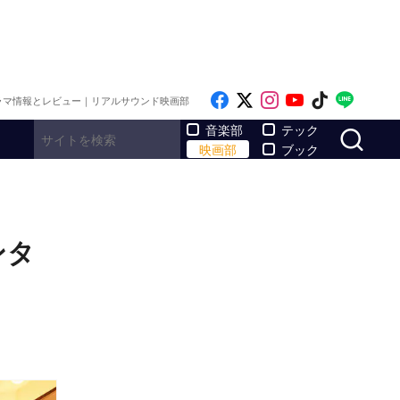
Like on Facebook
Follow on x
Follow on Inst
Follow on Y
Follow on
Follo
ラマ情報とレビュー｜リアルサウンド映画部
サ
音楽部
テック
映画部
ブック
ンタ