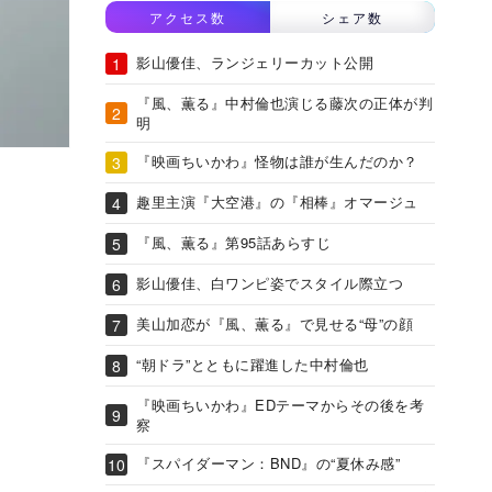
アクセス数
シェア数
影山優佳、ランジェリーカット公開
『風、薫る』中村倫也演じる藤次の正体が判
明
『映画ちいかわ』怪物は誰が生んだのか？
趣里主演『大空港』の『相棒』オマージュ
『風、薫る』第95話あらすじ
影山優佳、白ワンピ姿でスタイル際立つ
美山加恋が『風、薫る』で見せる“母”の顔
“朝ドラ”とともに躍進した中村倫也
『映画ちいかわ』EDテーマからその後を考
察
『スパイダーマン：BND』の“夏休み感”