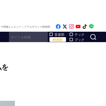
Like on Facebook
Follow on x
Follow on Inst
Follow on Y
Follow on
Follo
ラマ情報とレビュー｜リアルサウンド映画部
サ
音楽部
テック
映画部
ブック
私を