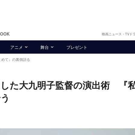
BOOK
映画ニュース・TVド
アニメ
舞台
プレゼント
とめて』の裏側語る
出した大九明子監督の演出術 『
合う