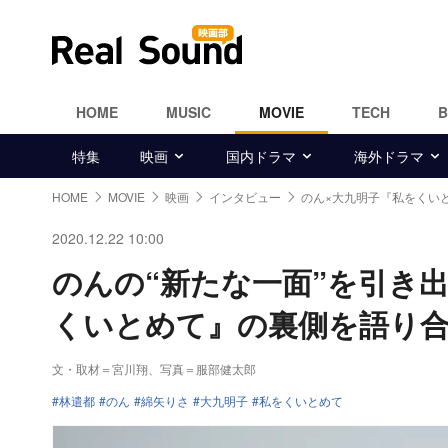
HOME
MUSIC
MOVIE
TECH
特集
映画
国内ドラマ
海外ドラマ
HOME
MOVIE
映画
インタビュー
のん×大九明子『私をくい
2020.12.22 10:00
のんの“新たな一面”を引き
くいとめて』の裏側を語り
文・取材＝宮川翔、写真＝服部健太郎
林遣都
のん
綿矢りさ
大九明子
私をくいとめて