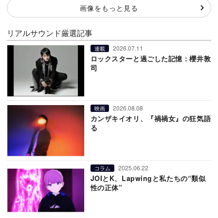
画像をもっと見る
リアルサウンド厳選記事
2026.07.11
連載
ロックスターと過ごした記憶：櫻井敦
司
2026.08.08
映画
カンザキイオリ、『禍禍女』の狂気語
る
2025.06.22
コラム
JOIとK、Lapwingと私たちの“類似
性の正体”