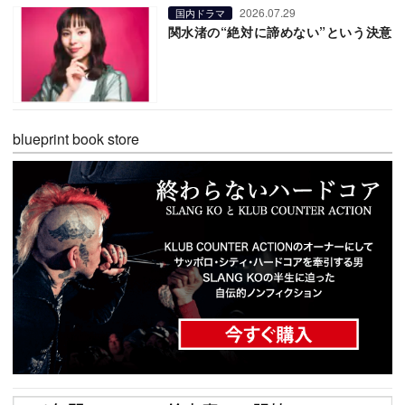
2026.07.29
国内ドラマ
関水渚の“絶対に諦めない”という決意
blueprint book store