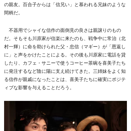
の親友。百合子からは「信兄い」と慕われる兄妹のような
間柄だ。
不器用でシャイな信作の面倒見の良さは親譲りのもの
だ。そもそも川原家が信楽に来たのも、戦争中に常治（北
村一輝）に命を助けられた父・忠信（マギー）が「恩返し
に」と声をかけたことによる。その後も川原家に電話を貸
したり、カフェ・サニーで使うコーヒー茶碗を喜美子たち
に発注するなど陰に陽に支え続けてきた。三姉妹をよく知
る信作が親戚になったことは、喜美子たちに確実にポジテ
ィブな影響を与えることだろう。