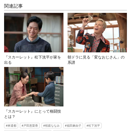
関連記事
『スカーレット』松下洸平が家を
朝ドラに見る「変なおじさん」の
出る
系譜
『スカーレット』にとって格闘技
とは？
林遣都
戸田恵梨香
桜庭ななみ
福田麻由子
松下洸平