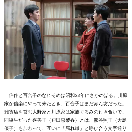
信作と百合子のなれそめは昭和22年にさかのぼる。川原
家が信楽にやって来たとき、百合子はまだ赤ん坊だった。
雑貨店を営む大野家と川原家は家族ぐるみの付き合いで、
同級生だった喜美子（戸田恵梨香）とは、熊谷照子（大島
優子）も加わって、互いに「腐れ縁」と呼び合う文字通り