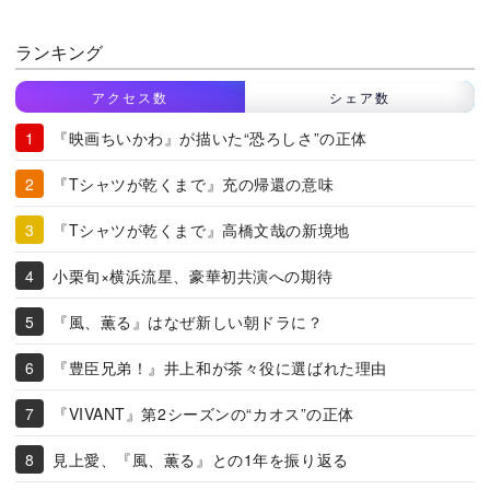
ランキング
アクセス数
シェア数
『映画ちいかわ』が描いた“恐ろしさ”の正体
『Tシャツが乾くまで』充の帰還の意味
『Tシャツが乾くまで』高橋文哉の新境地
小栗旬×横浜流星、豪華初共演への期待
『風、薫る』はなぜ新しい朝ドラに？
『豊臣兄弟！』井上和が茶々役に選ばれた理由
『VIVANT』第2シーズンの“カオス”の正体
見上愛、『風、薫る』との1年を振り返る