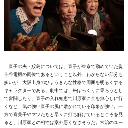
直子の夫・鮫島については、直子が東京で勤めていた熨
斗谷電機の同僚であるということ以外、わからない部分も
多いが、大阪出身のひょうきんな性格で周囲を明るくする
キャラクターである。劇中では、缶ぽっくりに乗ろうとし
て奮闘したり、直子の入れ知恵で川原家に金を無心しに行
くなど、気の強い直子の尻に敷かれている印象が強い。一
方で喜美子やマツたちと早々に打ち解けているところを見
ると、川原家との相性は案外悪くなさそうだ。常治のユー