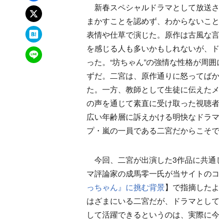
新春スペシャルドラマとして放送さ
xでポスト
まかすことを認めず、わからないこ
はてなブックマーク
表情や仕草で演じた。原作は古風な
を感じる人も多いかもしれないが、
LINEで送る
った。“坊ちゃん”の強情な性格が周
ずだ。二宮は、原作通りに怒ってば
た。一方、教師として生徒に伝えた
の声を通じて素直に受け取った視聴
広い年齢層に訴えかける明快なドラ
プ・嵐の一員である二宮だからこそ
今回、二宮が出演した3作品に共通
マ評論家の成馬零一氏が当サイトの
っちゃん』に挑む背景
】で指摘した
はざまにいる二宮だが、ドラマとし
して活躍できるというのは、実際に