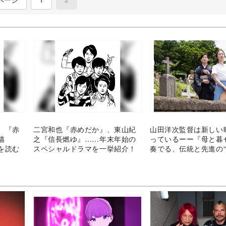
、『赤
二宮和也『赤めだか』、東山紀
山田洋次監督は新しい
描
之『信長燃ゆ』……年末年始の
っているーー『母と暮
を読む
スペシャルドラマを一挙紹介！
奏でる、伝統と先進の“