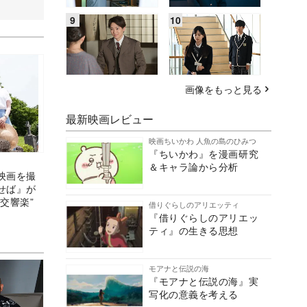
画像をもっと見る
最新映画レビュー
映画ちいかわ 人魚の島のひみつ
『ちいかわ』を漫画研究
＆キャラ論から分析
映画を撮
せば』が
交響楽”
借りぐらしのアリエッティ
『借りぐらしのアリエッ
ティ』の生きる思想
モアナと伝説の海
『モアナと伝説の海』実
写化の意義を考える