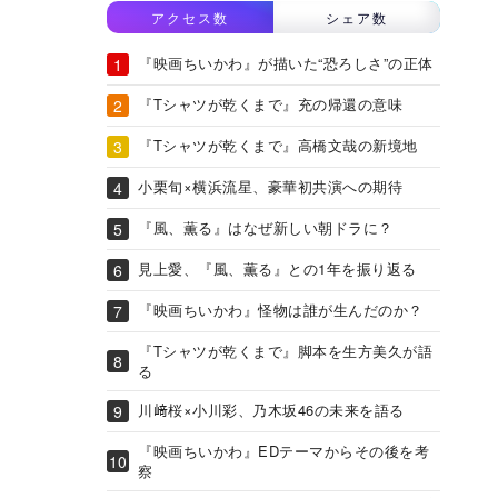
アクセス数
シェア数
『映画ちいかわ』が描いた“恐ろしさ”の正体
『Tシャツが乾くまで』充の帰還の意味
『Tシャツが乾くまで』高橋文哉の新境地
小栗旬×横浜流星、豪華初共演への期待
『風、薫る』はなぜ新しい朝ドラに？
見上愛、『風、薫る』との1年を振り返る
『映画ちいかわ』怪物は誰が生んだのか？
『Tシャツが乾くまで』脚本を生方美久が語
る
川﨑桜×小川彩、乃木坂46の未来を語る
『映画ちいかわ』EDテーマからその後を考
察