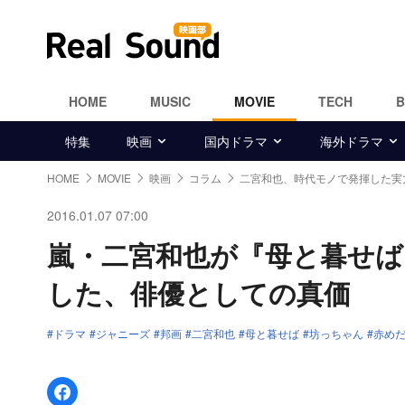
HOME
MUSIC
MOVIE
TECH
特集
映画
国内ドラマ
海外ドラマ
HOME
MOVIE
映画
コラム
二宮和也、時代モノで発揮した実
2016.01.07 07:00
嵐・二宮和也が『母と暮せば
した、俳優としての真価
ドラマ
ジャニーズ
邦画
二宮和也
母と暮せば
坊っちゃん
赤め
Facebookでシェア