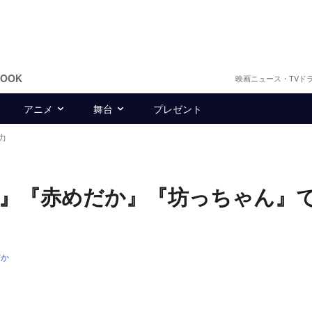
BOOK
映画ニュース・TVド
アニメ
舞台
プレゼント
力
』『赤めだか』『坊っちゃん』
だか