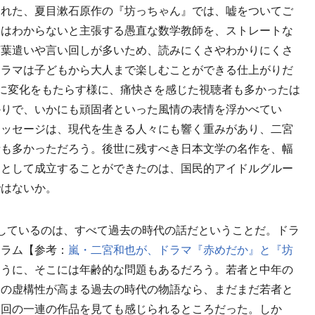
れた、夏目漱石原作の『坊っちゃん』では、嘘をついてご
とはわからないと主張する愚直な数学教師を、ストレートな
言葉遣いや言い回しが多いため、読みにくさやわかりにくさ
ドラマは子どもから大人まで楽しむことができる仕上がりだ
囲に変化をもたらす様に、痛快さを感じた視聴者も多かったは
かりで、いかにも頑固者といった風情の表情を浮かべてい
メッセージは、現代を生きる人々にも響く重みがあり、二宮
者も多かっただろう。後世に残すべき日本文学の名作を、幅
マとして成立することができたのは、国民的アイドルグルー
ではないか。
しているのは、すべて過去の時代の話だということだ。ドラ
コラム【参考：
嵐・二宮和也が、ドラマ『赤めだか』と『坊
ように、そこには年齢的な問題もあるだろう。若者と中年の
ての虚構性が高まる過去の時代の物語なら、まだまだ若者と
今回の一連の作品を見ても感じられるところだった。しか