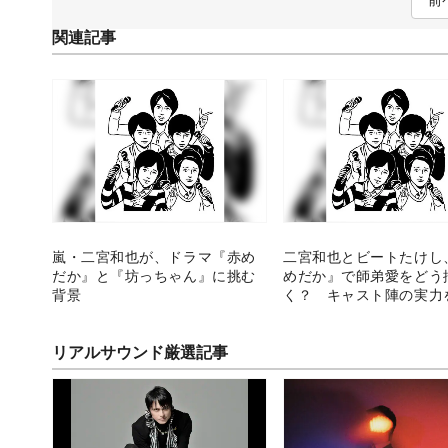
関連記事
嵐・二宮和也が、ドラマ『赤め
二宮和也とビートたけし
だか』と『坊っちゃん』に挑む
めだか』で師弟愛をどう
背景
く？ キャスト陣の実力
リアルサウンド厳選記事