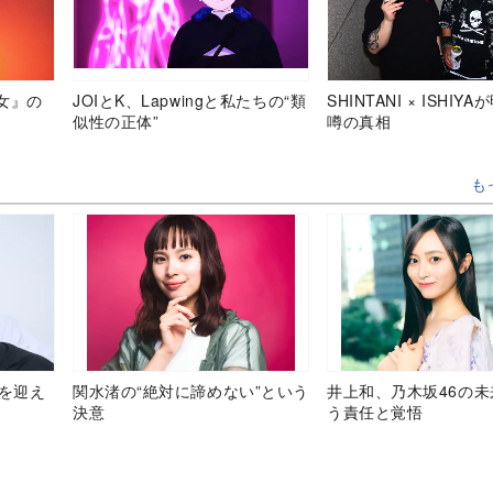
女』の
JOIとK、Lapwingと私たちの“類
SHINTANI × ISHIY
似性の正体”
噂の真相
も
目を迎え
関水渚の“絶対に諦めない”という
井上和、乃木坂46の
決意
う責任と覚悟