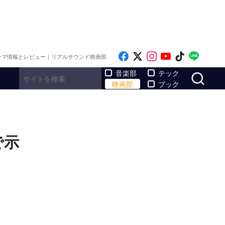
Like on Facebook
Follow on x
Follow on Inst
Follow on Y
Follow on
Follo
ラマ情報とレビュー｜リアルサウンド映画部
サ
音楽部
テック
映画部
ブック
で示