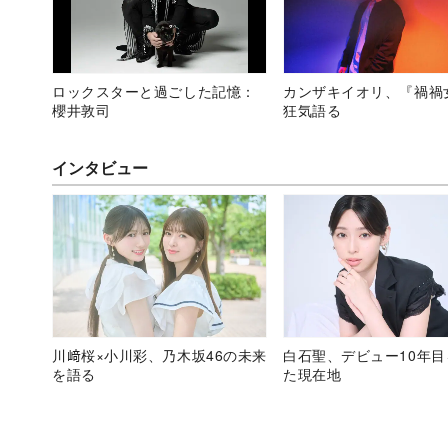
ロックスターと過ごした記憶：
カンザキイオリ、『禍禍
櫻井敦司
狂気語る
インタビュー
川﨑桜×小川彩、乃木坂46の未来
白石聖、デビュー10年
を語る
た現在地