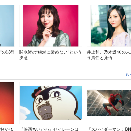
”の試行
関水渚の“絶対に諦めない”という
井上和、乃木坂46の
決意
う責任と覚悟
も
“好かれ
『映画ちいかわ』セイレーンは
『スパイダーマン：BN