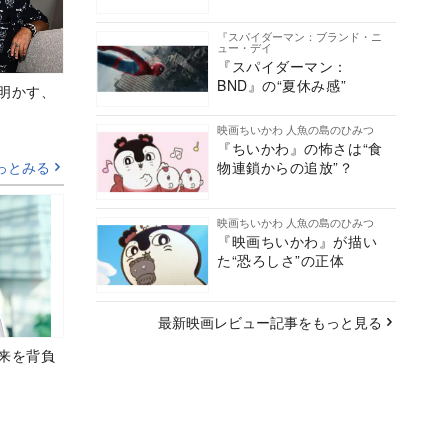
『スパイダーマン：ブランド・ニ
ュー・デイ
『スパイダーマン：
BND』の“夏休み感”
Aが明かす、
映画ちいかわ 人魚の島のひみつ
『ちいかわ』の怖さは“食
っとみる
物連鎖からの追放”？
映画ちいかわ 人魚の島のひみつ
『映画ちいかわ』が描い
た“恐ろしさ”の正体
最新映画レビュー記事をもっと見る
未来を背負