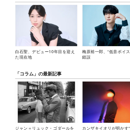
白石聖、デビュー10年目を迎え
梅原裕一郎、“低音ボイス
た現在地
錯誤
「コラム」の最新記事
ジャン＝リュック・ゴダールを
カンザキイオリが明かす