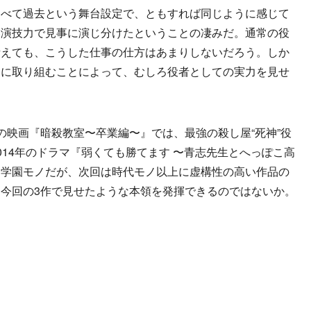
すべて過去という舞台設定で、ともすれば同じように感じて
い演技力で見事に演じ分けたということの凄みだ。通常の役
考えても、こうした仕事の仕方はあまりしないだろう。しか
的に取り組むことによって、むしろ役者としての実力を見せ
映画『暗殺教室〜卒業編〜』では、最強の殺し屋“死神”役
014年のドラマ『弱くても勝てます 〜青志先生とへっぽこ高
る学園モノだが、次回は時代モノ以上に虚構性の高い作品の
今回の3作で見せたような本領を発揮できるのではないか。