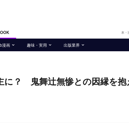
BOOK
本・
eb漫画
趣味・実用
出版業界
主に？ 鬼舞辻無惨との因縁を抱