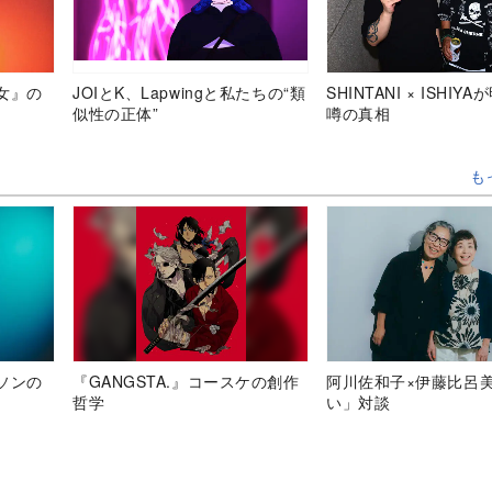
女』の
JOIとK、Lapwingと私たちの“類
SHINTANI × ISHIY
似性の正体”
噂の真相
も
ソンの
『GANGSTA.』コースケの創作
阿川佐和子×伊藤比呂
哲学
い」対談