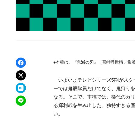
Facebookでシェア
※本稿は、『鬼滅の刃』（吾峠呼世晴／集
xでポスト
いよいよテレビシリーズ5期がスタ
はてなブックマーク
ーでは鬼殺隊員だけでなく、鬼狩り
なる。そこで、本稿では、稀代のカリ
LINEで送る
る輝利哉を生み出した、独特すぎる
い。