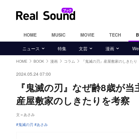
HOME
MUSIC
MOVIE
TECH
ニュース
特集
文芸
漫画
W
HOME
BOOK
漫画
コラム
『鬼滅の刃』産屋敷家のしきたり
2024.05.24 07:00
『鬼滅の刃』なぜ齢8歳が当
産屋敷家のしきたりを考察
文＝あさみ
鬼滅の刃
あさみ