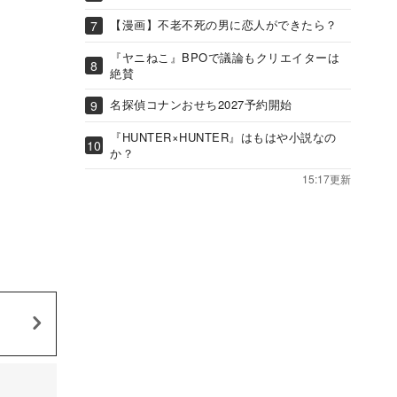
【漫画】不老不死の男に恋人ができたら？
『ヤニねこ』BPOで議論もクリエイターは
絶賛
名探偵コナンおせち2027予約開始
『HUNTER×HUNTER』はもはや小説なの
か？
15:17更新