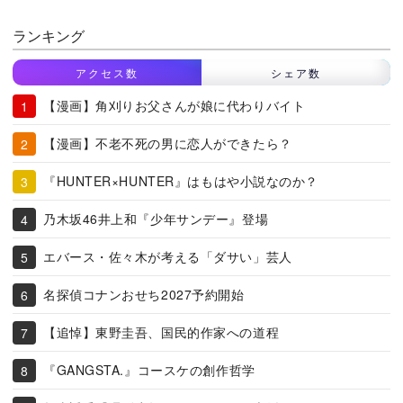
ランキング
アクセス数
シェア数
【漫画】角刈りお父さんが娘に代わりバイト
【漫画】不老不死の男に恋人ができたら？
『HUNTER×HUNTER』はもはや小説なのか？
乃木坂46井上和『少年サンデー』登場
エバース・佐々木が考える「ダサい」芸人
名探偵コナンおせち2027予約開始
【追悼】東野圭吾、国民的作家への道程
『GANGSTA.』コースケの創作哲学