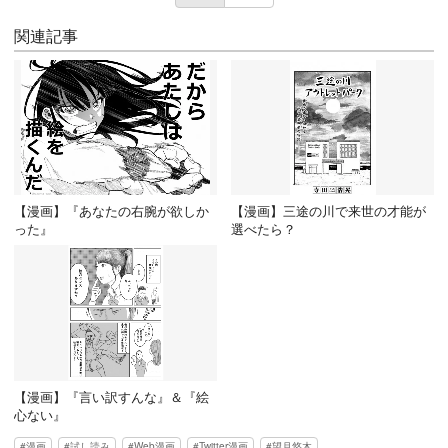
関連記事
【漫画】『あなたの右腕が欲しか
【漫画】三途の川で来世の才能が
った』
選べたら？
【漫画】『言い訳すんな』＆『絵
心ない』
漫画
試し読み
Web漫画
Twitter漫画
望月悠木