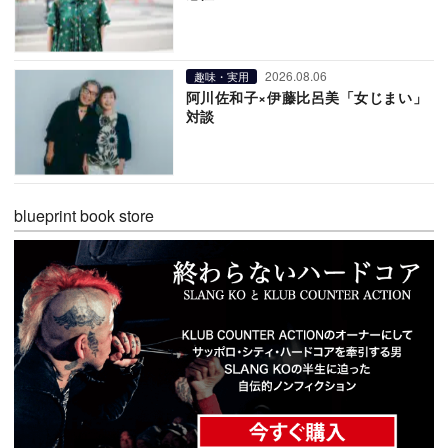
2026.08.06
趣味・実用
阿川佐和子×伊藤比呂美「女じまい」
対談
blueprint book store