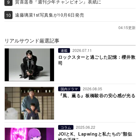
賀喜遥香『週刊少年チャンピオン』表紙に
遠藤璃菜1st写真集が10月6日発売
04:15更新
リアルサウンド厳選記事
2026.07.11
連載
ロックスターと過ごした記憶：櫻井敦
司
2026.08.05
国内ドラマ
『風、薫る』板橋駿谷の安心感が光る
2025.06.22
コラム
JOIとK、Lapwingと私たちの“類似
性の正体”