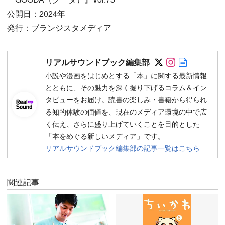
公開日：2024年
発行：ブランジスタメディア
Follow on SN
Follow on 
Author w
リアルサウンドブック編集部
小説や漫画をはじめとする「本」に関する最新情報
とともに、その魅力を深く掘り下げるコラム＆イン
タビューをお届け。読書の楽しみ・書籍から得られ
る知的体験の価値を、現在のメディア環境の中で広
く伝え、さらに盛り上げていくことを目的とした
「本をめぐる新しいメディア」です。
リアルサウンドブック編集部の記事一覧はこちら
関連記事