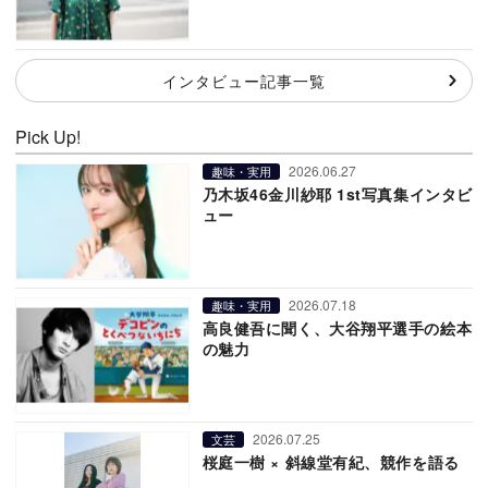
インタビュー記事一覧
Pick Up!
2026.06.27
趣味・実用
乃木坂46金川紗耶 1st写真集インタビ
ュー
2026.07.18
趣味・実用
高良健吾に聞く、大谷翔平選手の絵本
の魅力
2026.07.25
文芸
桜庭一樹 × 斜線堂有紀、競作を語る