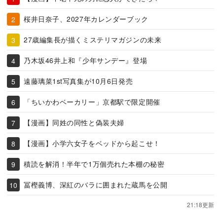
桜井日奈子、2027年カレンダーブック
27歳編集長が描くミステリマガジンの未来
乃木坂46井上和『少年サンデー』登場
遠藤璃菜1st写真集が10月6日発売
「ちいかわベーカリー」京都駅で限定開催
【漫画】同姓の同性と偽装夫婦
【漫画】小学六女子をベッドから起こせ！
積読を解消！半年で1万個売れた本棚の秘密
冨樫義博、深紅のバラに囲まれた蔵馬を公開
21:18更新