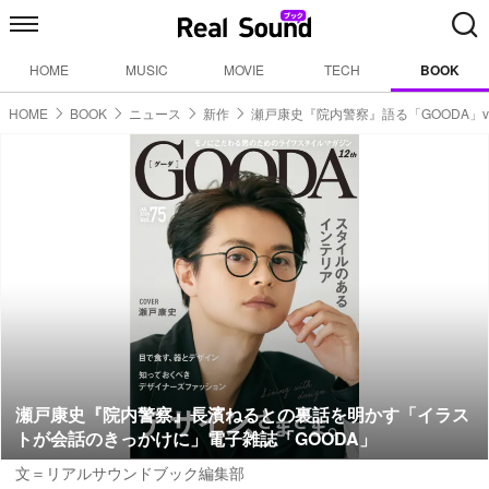
HOME
MUSIC
MOVIE
TECH
BOOK
HOME
BOOK
ニュース
新作
瀬戸康史『院内警察』語る「GOODA」vol
瀬戸康史『院内警察』長濱ねるとの裏話を明かす「イラス
トが会話のきっかけに」電子雑誌「GOODA」
文＝リアルサウンドブック編集部