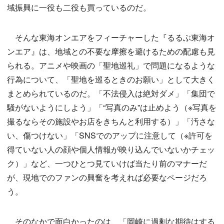
域振興に一役も二役も買っているのだ。
そんな東海オンエアをフィーチャーした『るるぶ東海オ
ンエア』は、地域との不要な摩擦を避けるための配慮も見
られる。アニメや映画の「聖地巡礼」で問題になるような
行為について、「聖地を巡るときのお願い」として大きく
まとめられているのだ。「不法侵入は絶対ダメ」「集団で
騒がないようにしよう」「“写真のみ”は止めよう（※写真を
撮るならその施設やお店をきちんと利用する）」「汚さな
い、傷つけない」「SNSでのアップに注意して（※許可を
得ていない人の顔や個人情報が映り込んでいないかチェッ
ク）」など、一つひとつ見ていけば当たり前のマナーだ
が、現地でのファンの興奮を考えれば必要なページだろ
う。
そのなかで面白かったのは、「岡崎に過剰な期待はする