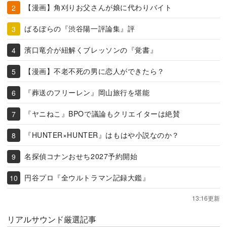
【漫画】角刈りお父さんが娘に代わりバイト
ばるぼらの『渋谷陽一評論集』評
濱口竜介が紐解くブレッソンの『覚書』
【漫画】不老不死の男に恋人ができたら？
『葬送のフリーレン』岡山旅行を堪能
『ヤニねこ』BPOで議論もクリエイターは絶賛
『HUNTER×HUNTER』はもはや小説なのか？
名探偵コナンおせち2027予約開始
円谷プロ『全ウルトラマン記録大鑑』
13:16更新
リアルサウンド厳選記事