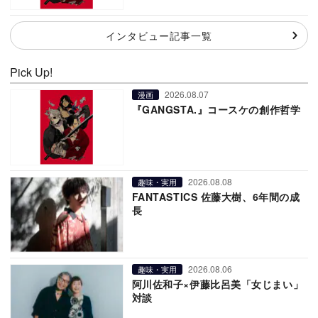
インタビュー記事一覧
Pick Up!
2026.08.07
漫画
『GANGSTA.』コースケの創作哲学
2026.08.08
趣味・実用
FANTASTICS 佐藤大樹、6年間の成
長
2026.08.06
趣味・実用
阿川佐和子×伊藤比呂美「女じまい」
対談