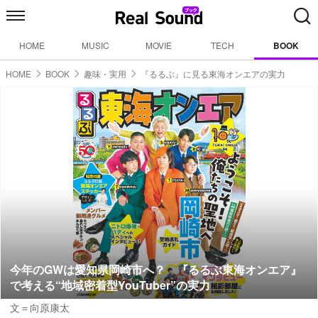
HOME
MUSIC
MOVIE
TECH
BOOK
HOME
BOOK
趣味・実用
『るるぶ』に見る東海オンエアの実力
今年のGWは愛知県岡崎市へ？ 『るるぶ東海オンエア』
で考える“地域密着型YouTuber”の実力
文＝向原康太