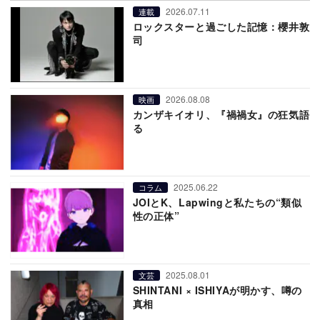
2026.07.11
連載
ロックスターと過ごした記憶：櫻井敦
司
2026.08.08
映画
カンザキイオリ、『禍禍女』の狂気語
る
2025.06.22
コラム
JOIとK、Lapwingと私たちの“類似
性の正体”
2025.08.01
文芸
SHINTANI × ISHIYAが明かす、噂の
真相