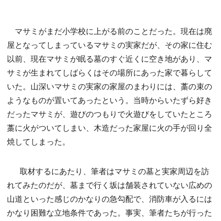
マサミがまだ小学校に上がる前のことだった。現在は廃
屋となってしまっているマサミの実家だが、その家に住む
以前、現在マサミが眠る墓のすぐ近くに空き地があり、マ
サミが生まれてしばらくはその場所にあった家で暮らして
いた。山深いマサミの実家の家屋のまわりには、藁の束の
ようなものが置いてあったという。当時からいたずら好き
だったマサミが、遊びのつもりで火遊びをしていたところ
藁に火がついてしまい、木造だった家屋に火の手が回り全
焼してしまった。
取材するにあたり、筆者はマサミの墓と実家周辺を訪
れてみたのだが、墓まで行く坂は舗装されていない広めの
山道といった感じのかなりの急勾配で、消防車が入るには
かなり困難な立地条件であった。事実、筆者たちが行った