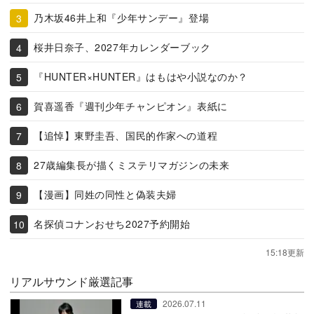
乃木坂46井上和『少年サンデー』登場
桜井日奈子、2027年カレンダーブック
『HUNTER×HUNTER』はもはや小説なのか？
賀喜遥香『週刊少年チャンピオン』表紙に
【追悼】東野圭吾、国民的作家への道程
27歳編集長が描くミステリマガジンの未来
【漫画】同姓の同性と偽装夫婦
名探偵コナンおせち2027予約開始
15:18更新
リアルサウンド厳選記事
2026.07.11
連載