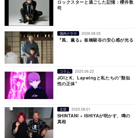
ロックスターと過ごした記憶：櫻井敦
司
2026.08.05
国内ドラマ
『風、薫る』板橋駿谷の安心感が光る
2025.06.22
コラム
JOIとK、Lapwingと私たちの“類似
性の正体”
2025.08.01
文芸
SHINTANI × ISHIYAが明かす、噂の
真相