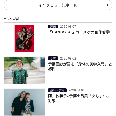
インタビュー記事一覧
Pick Up!
2026.08.07
漫画
『GANGSTA.』コースケの創作哲学
2026.08.02
文芸
伊藤亜紗が語る『身体の美学入門』と
感性
2026.08.06
趣味・実用
阿川佐和子×伊藤比呂美「女じまい」
対談