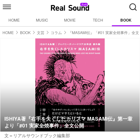
HOME
MUSIC
MOVIE
TECH
BOOK
HOME
BOOK
文芸
コラム
『MASAMI伝』「#01 実家全焼事件」全文
ISHIYA著『右手を失くしたカリスマ MASAMI伝』第一章
より「#01 実家全焼事件」全文公開
文＝リアルサウンドブック編集部