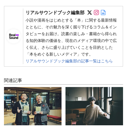
Follow on SN
Follow on 
Author w
リアルサウンドブック編集部
小説や漫画をはじめとする「本」に関する最新情報
とともに、その魅力を深く掘り下げるコラム＆イン
タビューをお届け。読書の楽しみ・書籍から得られ
る知的体験の価値を、現在のメディア環境の中で広
く伝え、さらに盛り上げていくことを目的とした
「本をめぐる新しいメディア」です。
リアルサウンドブック編集部の記事一覧はこちら
関連記事