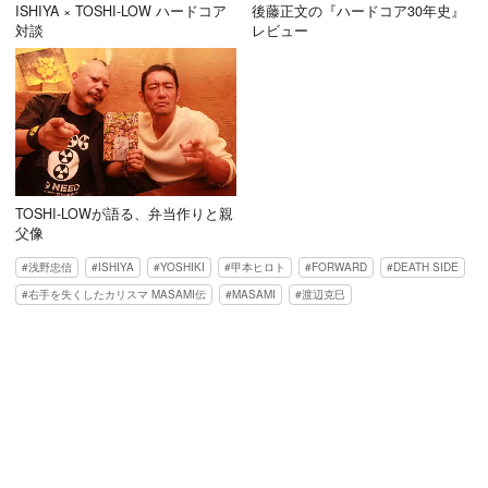
ISHIYA × TOSHI-LOW ハードコア
後藤正文の『ハードコア30年史』
対談
レビュー
TOSHI-LOWが語る、弁当作りと親
父像
浅野忠信
ISHIYA
YOSHIKI
甲本ヒロト
FORWARD
DEATH SIDE
右手を失くしたカリスマ MASAMI伝
MASAMI
渡辺克巳