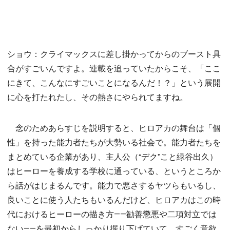
ショウ：クライマックスに差し掛かってからのブースト具
合がすごいんですよ。連載を追っていたからこそ、「ここ
にきて、こんなにすごいことになるんだ！？」という展開
に心を打たれたし、その熱さにやられてますね。
念のためあらすじを説明すると、ヒロアカの舞台は「個
性」を持った能力者たちが大勢いる社会で。能力者たちを
まとめている企業があり、主人公（“デク”こと緑谷出久）
はヒーローを養成する学校に通っている、というところか
ら話がはじまるんです。能力で悪さするヤツらもいるし、
良いことに使う人たちもいるんだけど、ヒロアカはこの時
代におけるヒーローの描き方――勧善懲悪や二項対立では
ない――を最初からしっかり掘り下げていて。すごく意欲