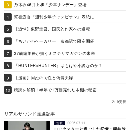
乃木坂46井上和『少年サンデー』登場
賀喜遥香『週刊少年チャンピオン』表紙に
【追悼】東野圭吾、国民的作家への道程
「ちいかわベーカリー」京都駅で限定開催
27歳編集長が描くミステリマガジンの未来
『HUNTER×HUNTER』はもはや小説なのか？
【漫画】同姓の同性と偽装夫婦
積読を解消！半年で1万個売れた本棚の秘密
12:19更新
リアルサウンド厳選記事
2026.07.11
連載
ロックスターと過ごした記憶：櫻井敦