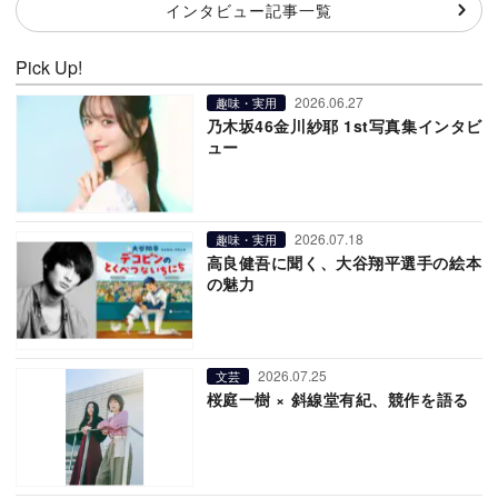
インタビュー記事一覧
Pick Up!
2026.06.27
趣味・実用
乃木坂46金川紗耶 1st写真集インタビ
ュー
2026.07.18
趣味・実用
高良健吾に聞く、大谷翔平選手の絵本
の魅力
2026.07.25
文芸
桜庭一樹 × 斜線堂有紀、競作を語る