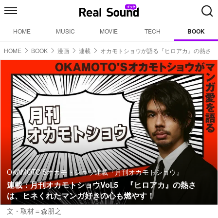
HOME
MUSIC
MOVIE
TECH
BOOK
HOME
BOOK
漫画
連載
オカモトショウが語る『ヒロアカ』の熱さ
OKAMOTO’Sオカモトショウ連載『月刊オカモトショウ』
連載：月刊オカモトショウVol.5 『ヒロアカ』の熱さ
は、ヒネくれたマンガ好きの心も燃やす！
文・取材＝森朋之