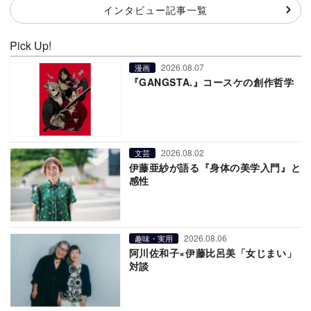
インタビュー記事一覧
Pick Up!
2026.08.07
漫画
『GANGSTA.』コースケの創作哲学
2026.08.02
文芸
伊藤亜紗が語る『身体の美学入門』と
感性
2026.08.06
趣味・実用
阿川佐和子×伊藤比呂美「女じまい」
対談