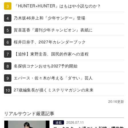
『HUNTER×HUNTER』はもはや小説なのか？
乃木坂46井上和『少年サンデー』登場
賀喜遥香『週刊少年チャンピオン』表紙に
桜井日奈子、2027年カレンダーブック
【追悼】東野圭吾、国民的作家への道程
名探偵コナンおせち2027予約開始
エバース・佐々木が考える「ダサい」芸人
27歳編集長が描くミステリマガジンの未来
20:16更新
リアルサウンド厳選記事
2026.07.11
連載