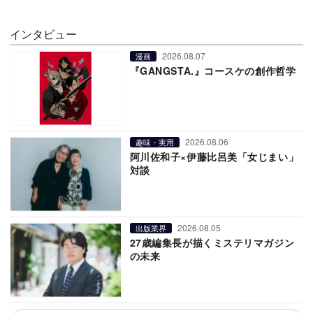
インタビュー
2026.08.07
漫画
『GANGSTA.』コースケの創作哲学
2026.08.06
趣味・実用
阿川佐和子×伊藤比呂美「女じまい」
対談
2026.08.05
出版業界
27歳編集長が描くミステリマガジン
の未来