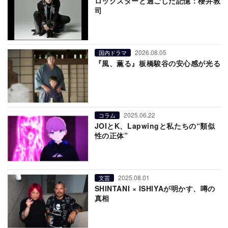
ロックスターと過ごした記憶：櫻井敦
司
2026.08.05
国内ドラマ
『風、薫る』板橋駿谷の安心感が光る
2025.06.22
コラム
JOIとK、Lapwingと私たちの“類似
性の正体”
2025.08.01
文芸
SHINTANI × ISHIYAが明かす、噂の
真相