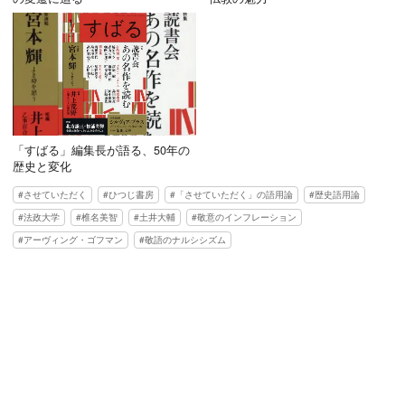
「すばる」編集長が語る、50年の
歴史と変化
させていただく
ひつじ書房
「させていただく」の語用論
歴史語用論
法政大学
椎名美智
土井大輔
敬意のインフレーション
アーヴィング・ゴフマン
敬語のナルシシズム