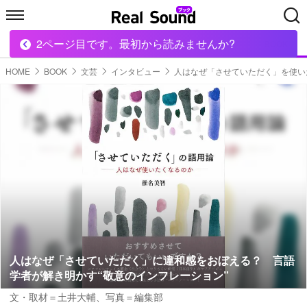
2ページ目です。最初から読みませんか?
HOME
MUSIC
MOVIE
TECH
BOOK
HOME
BOOK
文芸
インタビュー
人はなぜ「させていただく」を使い
人はなぜ「させていただく」に違和感をおぼえる？ 言語
学者が解き明かす“敬意のインフレーション”
文・取材＝土井大輔、写真＝編集部