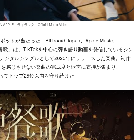
N APPLE「ライラック」Official Music Video
った。Billboard Japan、Apple Music、
晩餐歌」は、TikTokを中心に弾き語り動画を発信しているシン
初のデジタルシングルとして2023年にリリースした楽曲。制作
齢を感じさせない楽曲の完成度と歌声に支持が集まり、
週にわたってトップ25位以内を守り続けた。