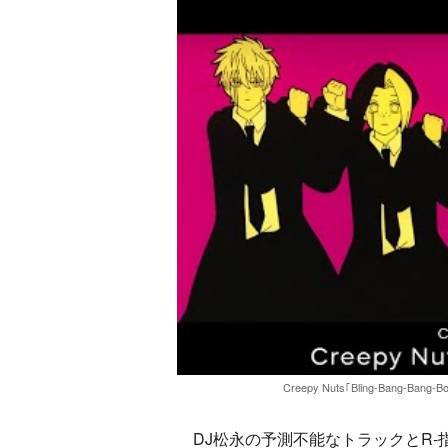
Creepy Nuts｢Bling-Bang-Bang-
DJ松永の予測不能なトラックとR-