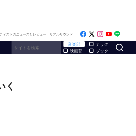
Like on Facebook
Follow on x
Follow on I
Follow o
Follo
ティストのニュースとレビュー｜リアルサウンド
サ
音楽部
テック
映画部
ブック
いく