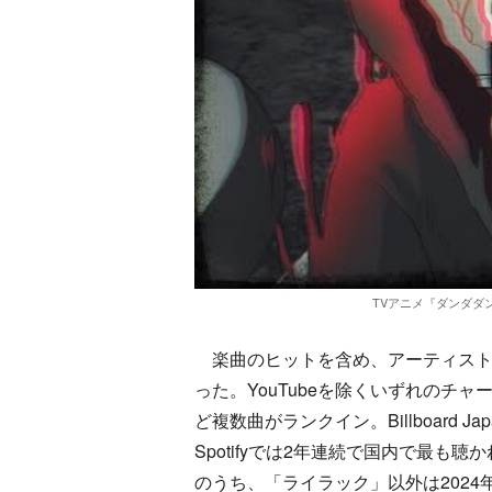
TVアニメ『ダンダダン』×Cre
楽曲のヒットを含め、アーティストとして
った。YouTubeを除くいずれのチ
ど複数曲がランクイン。Billboard 
Spotifyでは2年連続で国内で最
のうち、「ライラック」以外は202