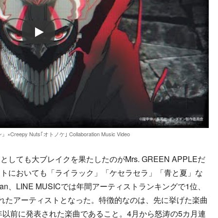
Play
epy Nuts｢オトノケ｣ Collaboration Music Video
も大ブレイクを果たしたのがMrs. GREEN APPLEだ
ャートにおいても「ライラック」「ケセラセラ」「青と夏」な
Japan、LINE MUSICでは年間アーティストランキングで1位、
も聴かれたアーティストとなった。特徴的なのは、先に挙げた楽曲
4年以前に発表された楽曲であること。4月から怒涛の5カ月連