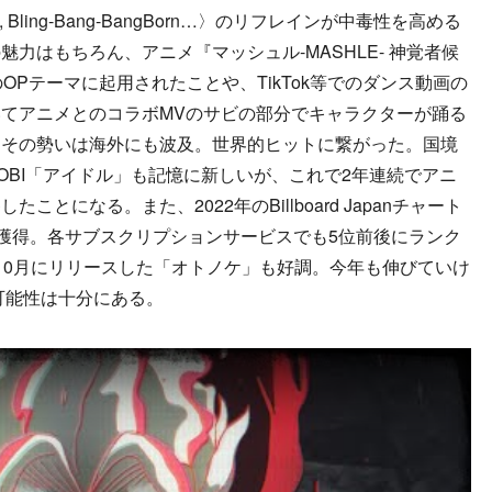
g-Bang, Bling-Bang-BangBorn…〉のリフレインが中毒性を高める
力はもちろん、アニメ『マッシュル-MASHLE- 神覚者候
のOPテーマに起用されたことや、TikTok等でのダンス動画の
てアニメとのコラボMVのサビの部分でキャラクターが踊る
、その勢いは海外にも波及。世界的ヒットに繋がった。国境
OBI「アイドル」も記憶に新しいが、これで2年連続でアニ
とになる。また、2022年のBillboard Japanチャート
を獲得。各サブスクリプションサービスでも5位前後にランク
、昨年10月にリリースした「オトノケ」も好調。今年も伸びていけ
可能性は十分にある。