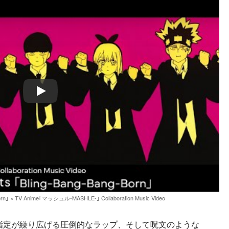
Play
Born｣ × TV Anime｢マッシュル-MASHLE-｣ Collaboration Music Video
指定が繰り広げる圧倒的なラップ、そして呪文のような