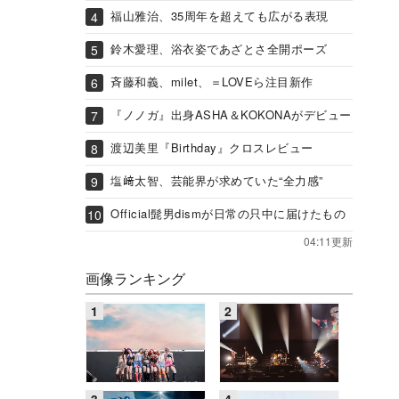
福山雅治、35周年を超えても広がる表現
鈴木愛理、浴衣姿であざとさ全開ポーズ
斉藤和義、milet、＝LOVEら注目新作
『ノノガ』出身ASHA＆KOKONAがデビュー
渡辺美里『Birthday』クロスレビュー
塩﨑太智、芸能界が求めていた“全力感”
Official髭男dismが日常の只中に届けたもの
04:11更新
画像ランキング