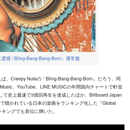
二度寝 / Bling-Bang-Bang-Born』通常盤
epy Nutsの「Bling-Bang-Bang-Born」だろう。同
Apple Music、YouTube、LINE MUSICの年間国内チャートで軒並
して史上最速で3億回再生を達成したほか、Billboard Japan
聴かれている日本の楽曲をランキング化した『Global
』の年間ランキングでも首位に輝いた。