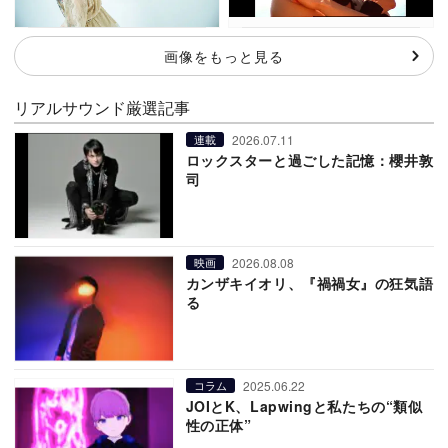
画像をもっと見る
リアルサウンド厳選記事
2026.07.11
連載
ロックスターと過ごした記憶：櫻井敦
司
2026.08.08
映画
カンザキイオリ、『禍禍女』の狂気語
る
2025.06.22
コラム
JOIとK、Lapwingと私たちの“類似
性の正体”