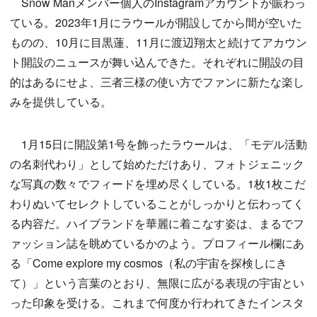
Snow Manメンバー個人のInstagramアカウントが賑わっ
ている。2023年1月にラウールが開設してから間が空いた
ものの、10月に目黒蓮、11月に渡辺翔太と続けてアカウン
ト開設のニュースが舞い込んできた。それぞれに開設の目
的はあるにせよ、三者三様の使い方でファンに新たな楽し
みを提供している。
1月15日に開設第1号を飾ったラウールは、「モデル活動
の名刺代わり」として始めただけあり、フォトジェニック
な写真の数々でフィードを埋め尽くしている。1枚1枚こだ
わりぬいてセレクトしていることがしっかりと伝わってく
る内容だ。ハイブランドを華麗に着こなす姿は、まるでフ
ァッション誌を眺めているかのよう。プロフィール欄にあ
る「Come explore my cosmos（私の宇宙を探検しにき
て）」という言葉のとおり、無限に広がる表現の宇宙とい
った印象を受ける。これまで何度か行われてきたインスタ