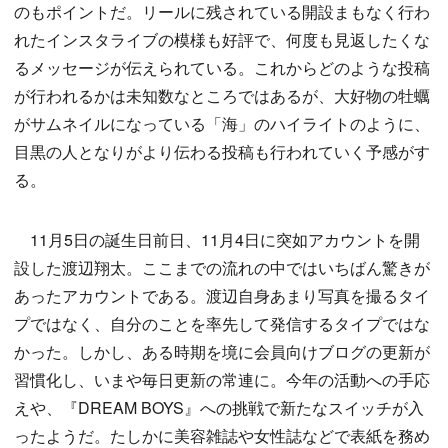
のもポイントだ。リールに残されている開設まもなく行わ
れたインスタライブの模様も好評で、何度も見返したくな
るメッセージが伝えられている。これからどのような投稿
が行われるかは未知数なところではあるが、大好物の牡蠣
がサムネイルになっている「海」のハイライトのように、
目黒の人となりがより伝わる投稿も行われていく予感がす
る。
11月5日の誕生日前日、11月4日に突如アカウントを開
設した渡辺翔太。ここまでの流れの中ではいちばん驚きが
あったアカウントである。渡辺自身あまり写真を撮るタイ
プではなく、自分のことを率先して発信するタイプではな
かった。しかし、ある時期を境に会員向けブログの更新が
習慣化し、いまや毎日更新の常連に。今年の活動への手応
えや、『DREAM BOYS』への挑戦で新たなスイッチが入
ったようだ。たしかに美容雑誌や女性誌などで表紙を務め