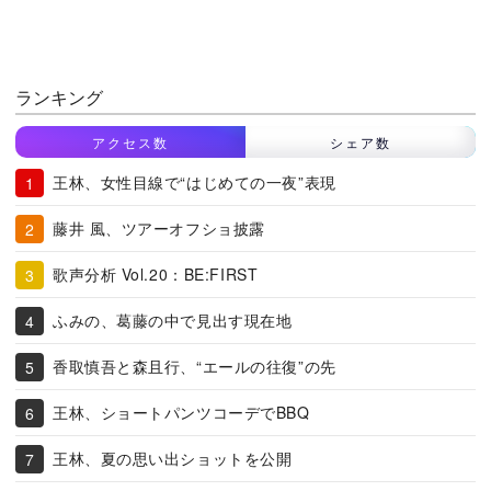
ランキング
アクセス数
シェア数
王林、女性目線で“はじめての一夜”表現
藤井 風、ツアーオフショ披露
歌声分析 Vol.20：BE:FIRST
ふみの、葛藤の中で見出す現在地
香取慎吾と森且行、“エールの往復”の先
王林、ショートパンツコーデでBBQ
王林、夏の思い出ショットを公開