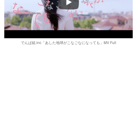
Play
でんぱ組.inc「あした地球がこなごなになっても」MV Full