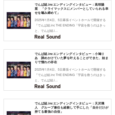
でんぱ組.incエンディングインタビュー：高咲陽
菜 「クライマックスにメンバーとしていられる幸
せを噛み締めて」
2025年1月4日、5日幕張イベントホールで開催する
『でんぱ組.inc THE ENDING「宇宙を救うのはきっ
と、でんぱ組.i…
でんぱ組.incエンディングインタビュー：小鳩り
あ 諦めかけていた夢を叶えることができた、始ま
りで憧れの存在
2025年1月4日、5日幕張イベントホールで開催する
『でんぱ組.inc THE ENDING「宇宙を救うのはきっ
と、でんぱ組.i…
でんぱ組.incエンディングインタビュー：天沢璃
人 グループ兼任も経験して手にした「自分だけが
持てる最強の自信」