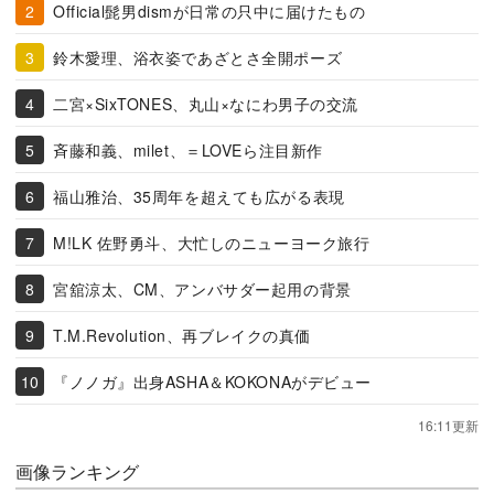
Official髭男dismが日常の只中に届けたもの
鈴木愛理、浴衣姿であざとさ全開ポーズ
二宮×SixTONES、丸山×なにわ男子の交流
斉藤和義、milet、＝LOVEら注目新作
福山雅治、35周年を超えても広がる表現
M!LK 佐野勇斗、大忙しのニューヨーク旅行
宮舘涼太、CM、アンバサダー起用の背景
T.M.Revolution、再ブレイクの真価
『ノノガ』出身ASHA＆KOKONAがデビュー
16:11更新
画像ランキング