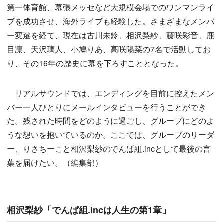
第一体育館、幕張メッセなど大規模会場でのワンマンライ
ブを成功させ、海外ライブも経験した。さまざまなメンバ
ー変遷を経て、現在は古川未鈴、相沢梨紗、藤咲彩音、鹿
目凛、天沢璃人、小鳩りあ、高咲陽菜の7名で活動してお
り、その16年の歴史に幕を下ろすこととなった。
リアルサウンドでは、エンディングを目前に控えたメン
バー一人ひとりにメールインタビューを行うことができ
た。残された時間をどのように過ごし、グループにどのよ
うな想いを抱いているのか。ここでは、グループのリーダ
ー、りさちーこと相沢梨紗のでんぱ組.incとして最後の言
葉を届けたい。（編集部）
相沢梨紗「でんぱ組.incは人生の第1章」