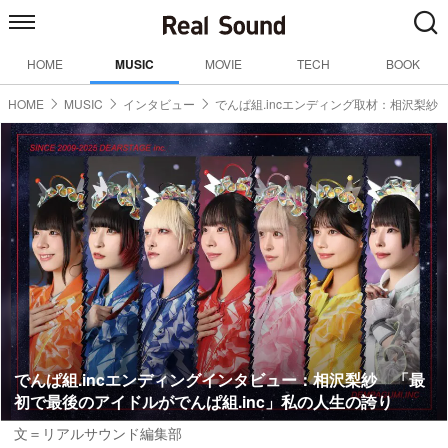
HOME
MUSIC
MOVIE
TECH
BOOK
HOME
MUSIC
インタビュー
でんぱ組.incエンディング取材：相沢梨紗
でんぱ組.incエンディングインタビュー：相沢梨紗 「最
初で最後のアイドルがでんぱ組.inc」私の人生の誇り
文＝リアルサウンド編集部