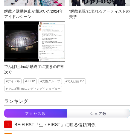
解散／活動休止が相次いだ2024年
“解散表現”に表れるアーティストの
アイドルシーン
美学
でんぱ組.inc活動終了に驚きの声相
次ぐ
アイドル
JPOP
女性グループ
でんぱ組.inc
でんぱ組.incエンディングインタビュー
ランキング
アクセス数
シェア数
BE:FIRST『生：FIRST』に映る信頼関係