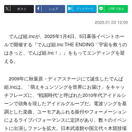
ポスト
シェア
ブックマーク
LINEで送る
2025.01.03 12:00
でんぱ組.incが、2025年1月4日、5日幕張イベントホー
ルで開催する『でんぱ組.inc THE ENDING「宇宙を救うの
はきっと、でんぱ組.inc！」』をもってエンディングを迎
える。
2009年に秋葉原・ディアステージにて誕生したでんぱ
組.incは、「萌えキュンソングを世界にお届け」をキャッ
チフレーズに、“戦国時代”と呼ばれた2010年代アイドルシ
ーンで頭角を現したアイドルグループだ。電波ソングを基
調とした楽曲、ユーモアあふれる振付やフォーメーション
によるライブパフォーマンスに定評があり、数々のイベン
トに出演しファンを拡大。日本武道館や国立代々木競技場