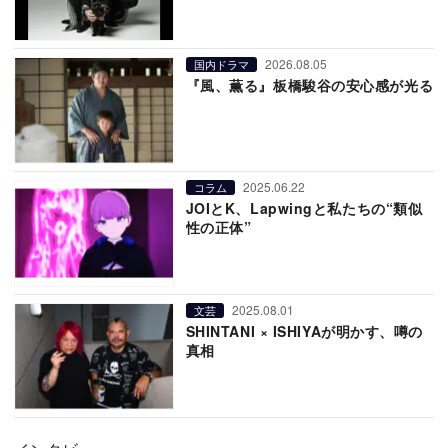
2026.08.05
国内ドラマ
『風、薫る』板橋駿谷の安心感が光る
2025.06.22
コラム
JOIとK、Lapwingと私たちの“類似
性の正体”
2025.08.01
文芸
SHINTANI × ISHIYAが明かす、噂の
真相