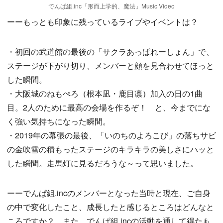
でんぱ組.inc「形而上学的、魔法」Music Video
ーーもっとも印象に残っているライブやイベントは？
・初回の武道館の最後の「サクラあっぱれーしょん」で、
ステージが下がり切り、メンバーと顔を見合わせてほっと
した瞬間。
・大阪城のねもぺろ（根本凪・鹿目凛）加入の日の1曲
目。2人のために最高の会場を作るぞ！ と、今までにな
く強い気持ちになった瞬間。
・2019年の幕張の最後、「いのちのよろこび」の落ちサビ
の金吹雪の積もったステージのキラキラの美しさにハッと
した瞬間。走馬灯に見るだろうな～って思いました。
ーーでんぱ組.incのメンバーとなった当時と現在、ご自身
の中で変化したこと、成長したと感じるところはどんなと
ころですか？ また、でんぱ組.incの活動を通して得たも