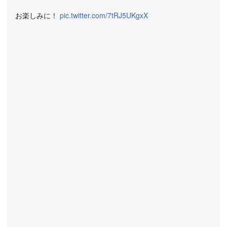
お楽しみに！
pic.twitter.com/7tRJ5UKgxX