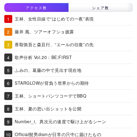
アクセス数
シェア数
王林、女性目線で“はじめての一夜”表現
藤井 風、ツアーオフショ披露
香取慎吾と森且行、“エールの往復”の先
歌声分析 Vol.20：BE:FIRST
ふみの、葛藤の中で見出す現在地
STARGLOWが背負う世界からの期待
王林、ショートパンツコーデでBBQ
王林、夏の思い出ショットを公開
Number_i、異次元の速度で駆け上がるシーン
Official髭男dismが日常の只中に届けたもの