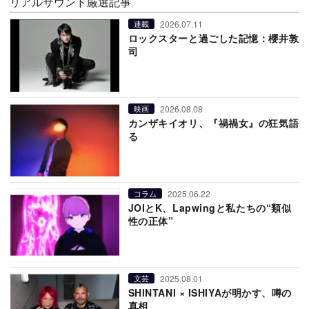
リアルサウンド厳選記事
2026.07.11
連載
ロックスターと過ごした記憶：櫻井敦
司
2026.08.08
映画
カンザキイオリ、『禍禍女』の狂気語
る
2025.06.22
コラム
JOIとK、Lapwingと私たちの“類似
性の正体”
2025.08.01
文芸
SHINTANI × ISHIYAが明かす、噂の
真相