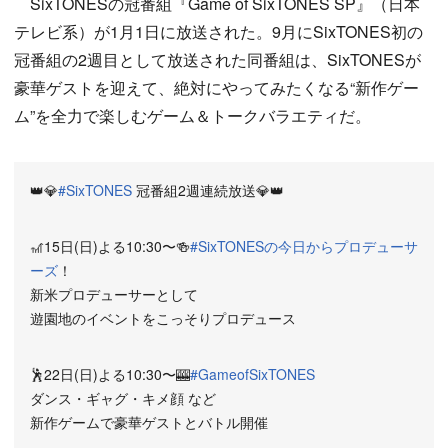
SixTONESの冠番組『Game of SixTONES SP』（日本
テレビ系）が1月1日に放送された。9月にSixTONES初の
冠番組の2週目として放送された同番組は、SixTONESが
豪華ゲストを迎えて、絶対にやってみたくなる“新作ゲー
ム”を全力で楽しむゲーム＆トークバラエティだ。
👑💎
#SixTONES
冠番組2週連続放送💎👑
🎢15日(日)よる10:30〜🍻
#SixTONESの今日からプロデューサ
ーズ
！
新米プロデューサーとして
遊園地のイベントをこっそりプロデュース
🕺22日(日)よる10:30〜🎰
#GameofSixTONES
ダンス・ギャグ・キメ顔 など
新作ゲームで豪華ゲストとバトル開催