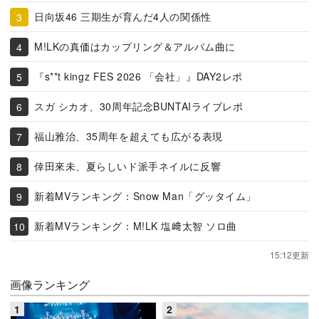
日向坂46 三期生が育んだ4人の関係性
M!LKの真価はカップリング＆アルバム曲に
『s**t kingz FES 2026 「会社」』DAY2レポ
スガ シカオ、30周年記念BUNTAIライブレポ
福山雅治、35周年を超えても広がる表現
倖田來未、夏らしいド派手ネイルに反響
新着MVランキング：Snow Man「グッタイム」
新着MVランキング：M!LK 塩﨑太智 ソロ曲
15:12更新
画像ランキング