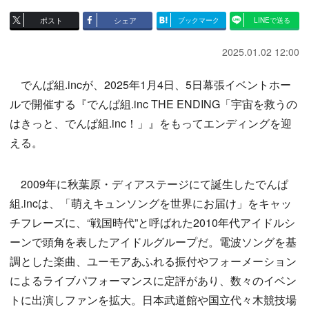
ポスト
シェア
ブックマーク
LINEで送る
2025.01.02 12:00
でんぱ組.incが、2025年1月4日、5日幕張イベントホー
ルで開催する『でんぱ組.inc THE ENDING「宇宙を救うの
はきっと、でんぱ組.inc！」』をもってエンディングを迎
える。
2009年に秋葉原・ディアステージにて誕生したでんぱ
組.incは、「萌えキュンソングを世界にお届け」をキャッ
チフレーズに、“戦国時代”と呼ばれた2010年代アイドルシ
ーンで頭角を表したアイドルグループだ。電波ソングを基
調とした楽曲、ユーモアあふれる振付やフォーメーション
によるライブパフォーマンスに定評があり、数々のイベン
トに出演しファンを拡大。日本武道館や国立代々木競技場