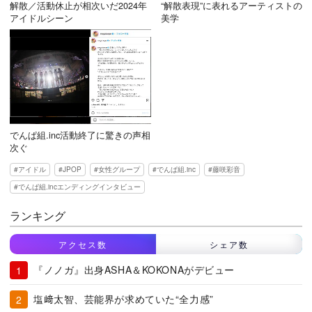
解散／活動休止が相次いだ2024年
“解散表現”に表れるアーティストの
アイドルシーン
美学
でんぱ組.inc活動終了に驚きの声相
次ぐ
アイドル
JPOP
女性グループ
でんぱ組.inc
藤咲彩音
でんぱ組.incエンディングインタビュー
ランキング
アクセス数
シェア数
『ノノガ』出身ASHA＆KOKONAがデビュー
塩﨑太智、芸能界が求めていた“全力感”