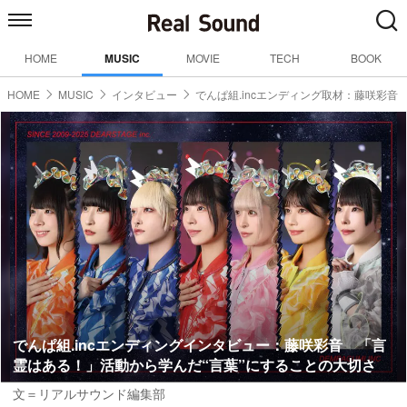
HOME
MUSIC
MOVIE
TECH
BOOK
HOME
MUSIC
インタビュー
でんぱ組.incエンディング取材：藤咲彩音
でんぱ組.incエンディングインタビュー：藤咲彩音 「言
霊はある！」活動から学んだ“言葉”にすることの大切さ
文＝リアルサウンド編集部