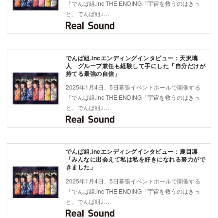
『でんぱ組.inc THE ENDING「宇宙を救うのはきっ
と、でんぱ組.i…
でんぱ組.incエンディングインタビュー：天沢璃
人 グループ兼任も経験して手にした「自分だけが
持てる最強の自信」
2025年1月4日、5日幕張イベントホールで開催する
『でんぱ組.inc THE ENDING「宇宙を救うのはきっ
と、でんぱ組.i…
でんぱ組.incエンディングインタビュー：鹿目凛
「みんなに出会えて私は私を好きになれる努力がで
きました」
2025年1月4日、5日幕張イベントホールで開催する
『でんぱ組.inc THE ENDING「宇宙を救うのはきっ
と、でんぱ組.i…