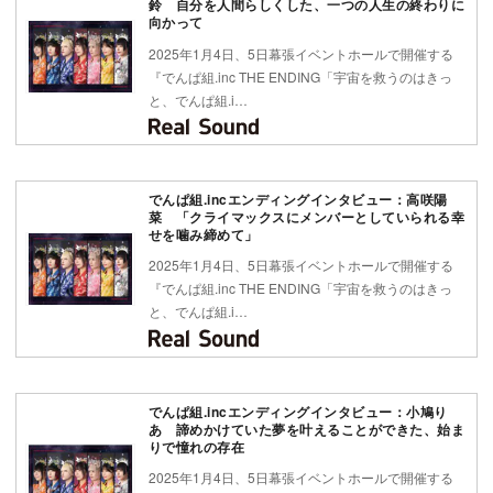
鈴 自分を人間らしくした、一つの人生の終わりに
向かって
2025年1月4日、5日幕張イベントホールで開催する
『でんぱ組.inc THE ENDING「宇宙を救うのはきっ
と、でんぱ組.i…
でんぱ組.incエンディングインタビュー：高咲陽
菜 「クライマックスにメンバーとしていられる幸
せを噛み締めて」
2025年1月4日、5日幕張イベントホールで開催する
『でんぱ組.inc THE ENDING「宇宙を救うのはきっ
と、でんぱ組.i…
でんぱ組.incエンディングインタビュー：小鳩り
あ 諦めかけていた夢を叶えることができた、始ま
りで憧れの存在
2025年1月4日、5日幕張イベントホールで開催する