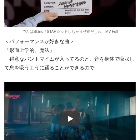
でんぱ組.inc「STAR☆ットしちゃうぜ春だしね」MV Full
＜パフォーマンスが好きな曲＞
「形而上学的、魔法」
得意なパントマイムが入ってるのと、音を身体で吸収し
て息を吸うように踊ることができるので。
Play