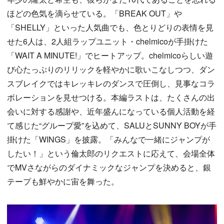
ほどの色気を滴らせている。「BREAK OUT」や
「SHELLY」といった人気曲でも、色とりどりの表情を見
せた6人は、2人組ラップユニット・chelmicoが手掛けた
「WAIT A MINUTE!」でヒートアップ。chelmicoらしい遊
び心たっぷりのリリックを軽やかに歌いこなしつつ、ダン
スブレイクではキレッキレのダンスで圧倒し、見事なコラ
ボレーションを見せつける。本編ラストは、たくさんの出
会いに対する感謝や、近年盛んになっている個人活動を経
て感じた“グループ愛”を込めて、SALUとSUNNY BOYが手
掛けた「WINGS」を披露。「みんなで一緒にジャンプが
したい！」という倫太郎のリクエストに応えて、会場全体
でMVさながらのダイナミックなジャンプを決めると、銀
テープも鮮やかに宙を舞った。