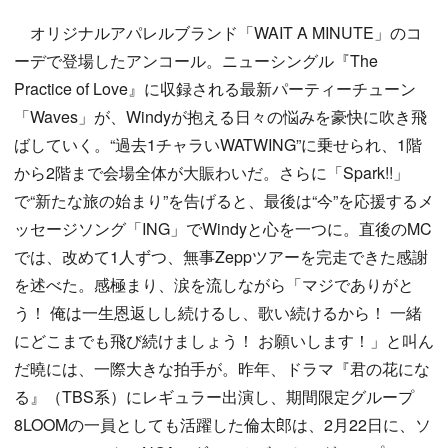
オリジナルアパレルブランド「WAIT A MINUTE」のコ
ーデで登場したアンコール。ニューシングル『The
Practice of Love』に収録される最新パーティーチューン
「Waves」が、Windyが抱える日々の悩みを豪快に吹き飛
ばしていく。“過去1チャラいWATWING”に乗せられ、1階
から2階まで会場全体が大賑わいだ。さらに「Spark!!」
で“新たな旅の始まり”を告げると、最後は“今”を応援するメ
ッセージソング「ING」でWindyと心を一つに。直後のMC
では、改めて1人ずつ、無事Zeppツアーを完走できた感謝
を述べた。感極まり、涙を流しながら「マジでありがと
う！ 俺は一生恩返しし続けるし、歌い続けるから！ 一緒
にどこまでも飛び続けましょう！ お願いします！」と叫ん
だ曉には、一際大きな拍手が。昨年、ドラマ『君の花にな
る』（TBS系）にレギュラー出演し、期間限定グループ
8LOOMの一員としても活躍した倫太郎は、2月22日に、ソ