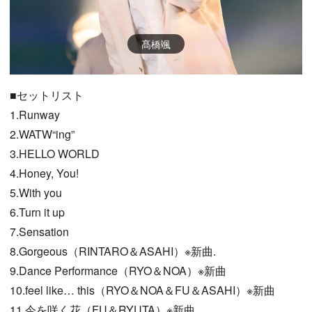
髙橋颯
■セットリスト
1.Runway
2.WATW“ing”
3.HELLO WORLD
4.Honey, You!
5.With you
6.Turn it up
7.Sensation
8.Gorgeous（RINTARO＆ASAHI）※新曲.
9.Dance Performance（RYO＆NOA）※新曲
10.feel like… this（RYO＆NOA＆FU＆ASAHI）※新曲
11.今を咲く花（FU＆RYUTA）※新曲