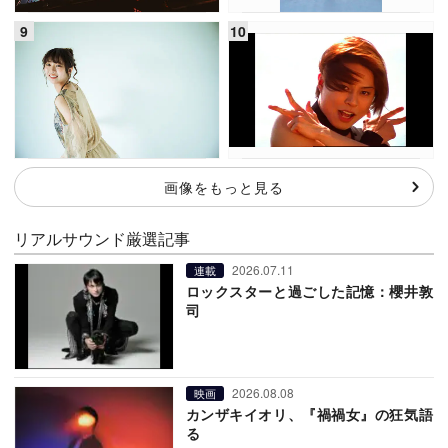
画像をもっと見る
リアルサウンド厳選記事
2026.07.11
連載
ロックスターと過ごした記憶：櫻井敦
司
2026.08.08
映画
カンザキイオリ、『禍禍女』の狂気語
る