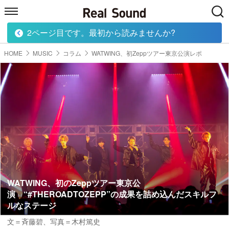
2ページ目です。最初から読みませんか?
HOME
MUSIC
MOVIE
TECH
BOOK
HOME
MUSIC
コラム
WATWING、初Zeppツアー東京公演レポ
WATWING、初のZeppツアー東京公
演 “#THEROADTOZEPP”の成果を詰め込んだスキルフ
ルなステージ
文＝斉藤碧
、写真＝木村篤史