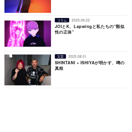
2025.06.22
コラム
JOIとK、Lapwingと私たちの“類似
性の正体”
2025.08.01
文芸
SHINTANI × ISHIYAが明かす、噂の
真相