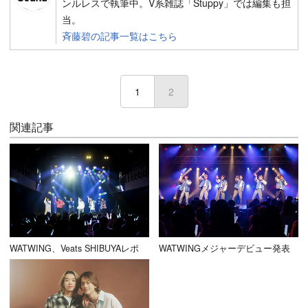
ンルレスで執筆中。V系雑誌「Stuppy」では編集も担
当。
斉藤碧の記事一覧はこちら
1
2
(current)
関連記事
WATWING、Veats SHIBUYAレポ
WATWINGメジャーデビュー発表