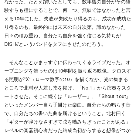
なかった。たとえ躓いたとしても、数年後の自分がその経
験すらも糧にすることで、何一つ、無駄ではなかったと言
える10年にした。失敗が失敗たり得るのも、成功が成功た
り得るのも、最終的には未来の自分次第。諦めなかった
日々の積み重ね、自分たち自身を強く信じる気持ちが
DISH//というバンドをタフにさせたのだろう。
そんなことがまっすぐに伝わってくるライブだった。オ
ープニングを飾ったのは10年間を振り返る映像。クロスす
る照明が‟Ⅹ”（ローマ数字の10）を描くなか、光の集まる
ところで北村が人差し指を掲げ、「No.1」から演奏をスタ
ートさせた。そこに続くは「ルーザー」、「Shout it out」
といったメンバー自ら手掛けた楽曲。自分たちの鳴らす音
で、自分たちの書いた曲を届けるということ。北村曰く
「ギターが弾けなさすぎて弦を嚙みちぎったことがある」
レベルの楽器初心者だった結成当初からすると想像がつか