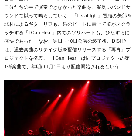
自分たちの手で演奏できなかった楽曲を、泥臭いバンドサ
ウンドで以って鳴らしていく。「It’s alright」冒頭の矢部＆
北村によるギターリフも、泉のビートに乗せて橘がスクラ
ッチする「I Can Hear」内でのソリパートも、ひたすらに
痛快であった。なお、翌日・18日公演の終了後、DISH//
は、過去楽曲のリテイク版を配信リリースする「再青」プ
ロジェクトを発表。「I Can Hear」は同プロジェクトの第
1弾楽曲で、年明け1月1日より配信開始されるという。