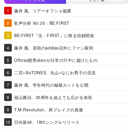
藤井 風、ツアーオフショ披露
歌声分析 Vol.20：BE:FIRST
BE:FIRST『生：FIRST』に映る信頼関係
藤井 風、原宿のadidas店外にファン殺到
Official髭男dismが日常の只中に届けたもの
二宮×SixTONES、丸山×なにわ男子の交流
藤井 風、学生時代の秘蔵カットを公開
福山雅治、35周年を超えても広がる表現
T.M.Revolution、再ブレイクの真価
日向坂46、18thシングルリリース