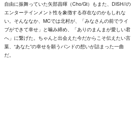
自由に振舞っていた矢部昌暉（Cho/Gt）もまた、DISH//の
エンターテインメント性を象徴する存在なのかもしれな
い。そんななか、MCでは北村が、「みなさんの前でライ
ブができて幸せ」と噛み締め、「ありのまんまが愛しい君
へ」に繋げた。ちゃんと出会えた今だからこそ伝えたい言
葉、“あなた”の幸せを願うバンドの想いが詰まった一曲
だ。