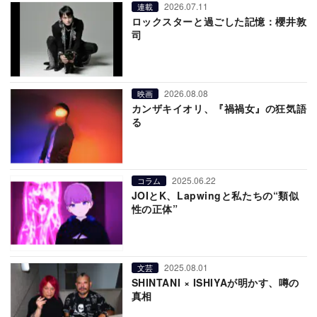
2026.07.11
連載
ロックスターと過ごした記憶：櫻井敦
司
2026.08.08
映画
カンザキイオリ、『禍禍女』の狂気語
る
2025.06.22
コラム
JOIとK、Lapwingと私たちの“類似
性の正体”
2025.08.01
文芸
SHINTANI × ISHIYAが明かす、噂の
真相