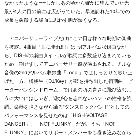
なかったような――しかしあの頃から確かに望んでいた光
景が4人の目の前には広がっていた。早速訪れた10年での
成長を象徴する場面に思わず胸が熱くなる。
アニバーサリーライブだけにこの日は様々な時期の楽曲
を披露。4曲目「皿に走れ!!!!」は1stアルバム収録曲なが
ら、DISH//の楽曲タイトルが歌詞に多数盛り込まれている
ため、期せずしてアニバーサリー感が演出される。チルな
音像の2ndアルバム収録曲「Loop.」ではしっとりと歌い上
げた一方、橘柊生（DJ/Key）が鼓を持ち出した初期曲「ピ
ーターパンシンドローム」ではあの頃の青さに飛び込むよ
うに大いにはしゃぎ、遊び心を忘れないバンドの性格を強
調。楽器を弾きながら踊る“ダンスロックバンド”としての
パフォーマンスを見せたのは「HIGH-VOLTAGE
DANCER」、「NOT FLUNKY」だが、うち「NOT
FLUNKY」においてサポートメンバーをも巻き込みながら