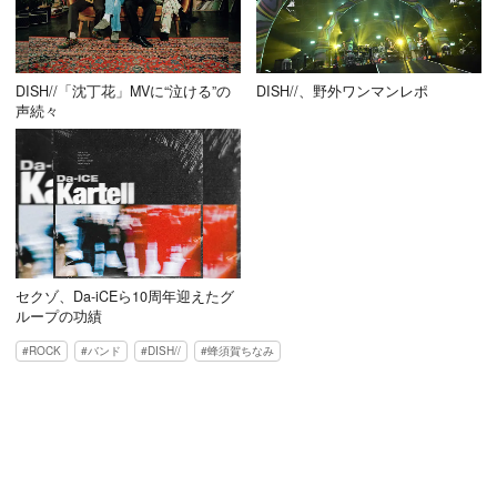
DISH//「沈丁花」MVに“泣ける”の
DISH//、野外ワンマンレポ
声続々
セクゾ、Da-iCEら10周年迎えたグ
ループの功績
ROCK
バンド
DISH//
蜂須賀ちなみ