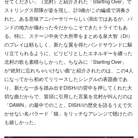
せてください」（北村）と紹介された「Starting Over」で
ストリングス部隊が姿を現し、計3曲がこの編成で演奏さ
れた。ある意味アニバーサリーらしい演出ではあるが、バ
ンドの地力が備わった今だからこそできたトライでもあ
る。特に、ステージ中央で大所帯をまとめる泉大智（Dr）
のプレイは頼もしく、新たな翼を得たバンドサウンドに駆
り立てられるように、ビリビリとしたエネルギーを纏った
北村の歌も素晴らしかった。ちなみに「Starting Over」
が“絶対に忘れちゃいけない曲”と紹介されたのは、この4人
になってから初めてリリースしたシングルの表題曲であ
り、新たな一歩を踏み出すDISH//の背中を押してくれた大
切な曲だからで、冒頭に引用した言葉を北村が叫んだのは
「DAWN」の最中でのこと。DISH//の歴史を語るうえで欠
かせない名バラード「猫」をリッチなアレンジで聴けたの
も嬉しかった。