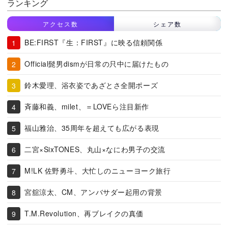
ランキング
アクセス数
シェア数
BE:FIRST『生：FIRST』に映る信頼関係
Official髭男dismが日常の只中に届けたもの
鈴木愛理、浴衣姿であざとさ全開ポーズ
斉藤和義、milet、＝LOVEら注目新作
福山雅治、35周年を超えても広がる表現
二宮×SixTONES、丸山×なにわ男子の交流
M!LK 佐野勇斗、大忙しのニューヨーク旅行
宮舘涼太、CM、アンバサダー起用の背景
T.M.Revolution、再ブレイクの真価