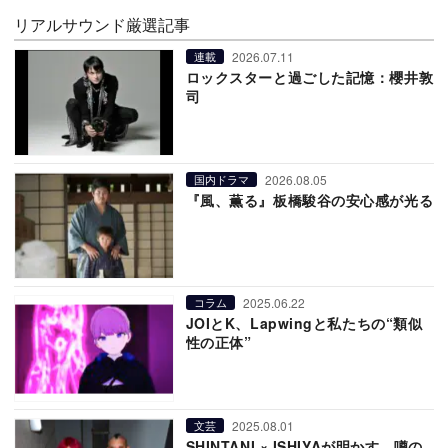
リアルサウンド厳選記事
2026.07.11
連載
ロックスターと過ごした記憶：櫻井敦
司
2026.08.05
国内ドラマ
『風、薫る』板橋駿谷の安心感が光る
2025.06.22
コラム
JOIとK、Lapwingと私たちの“類似
性の正体”
2025.08.01
文芸
SHINTANI × ISHIYAが明かす、噂の