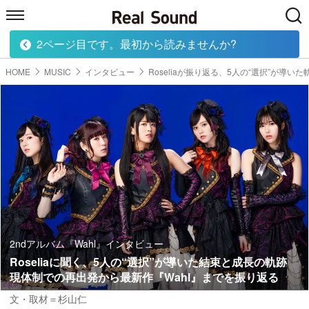
2ページ目です。最初から読みませんか?
HOME
MUSIC
MOVIE
TECH
BOOK
HOME
MUSIC
インタビュー
Roseliaが振り返る、5人の“選択”が導いた
2ndアルバム『Wahl』インタビュー
Roseliaに聞く、5人の“選択”が導いた結束と成長の軌跡
現体制での再出発から最新作『Wahl』までを振り返る
文・取材＝杉山仁