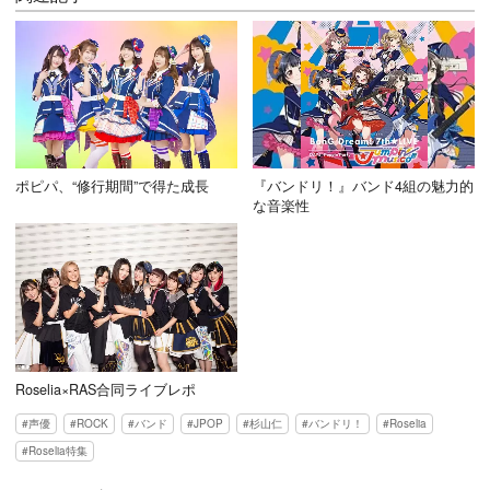
ポピパ、“修行期間”で得た成長
『バンドリ！』バンド4組の魅力的
な音楽性
Roselia×RAS合同ライブレポ
声優
ROCK
バンド
JPOP
杉山仁
バンドリ！
Roselia
Roselia特集