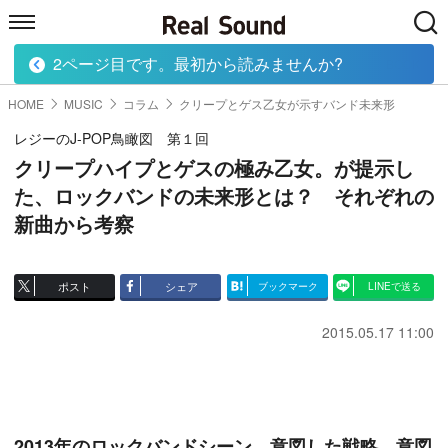
2ページ目です。最初から読みませんか?
HOME
MUSIC
MOVIE
TECH
BOOK
HOME
MUSIC
コラム
クリープとゲス乙女が示すバンド未来形
レジーのJ-POP鳥瞰図 第１回
クリープハイプとゲスの極み乙女。が提示し
た、ロックバンドの未来形とは？ それぞれの
新曲から考察
ポスト
シェア
ブックマーク
LINEで送る
2015.05.17 11:00
2013年のロックバンドシーン 意図した戦略、意図