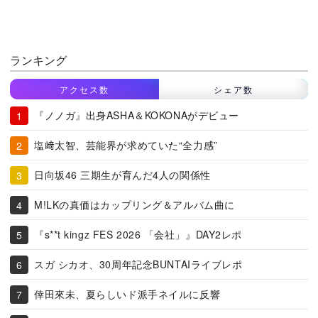
ランキング
アクセス数
シェア数
『ノノガ』出身ASHA＆KOKONAがデビュー
塩﨑太智、芸能界が求めていた“全力感”
日向坂46 三期生が育んだ4人の関係性
M!LKの真価はカップリング＆アルバム曲に
『s**t kingz FES 2026 「会社」』DAY2レポ
スガ シカオ、30周年記念BUNTAIライブレポ
倖田來未、夏らしいド派手ネイルに反響