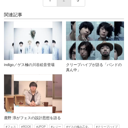
関連記事
indigo／ゲス極の川谷絵音登場
クリープハイプが語る「バンドの
真ん中」
鹿野 淳がフェスの設計思想を語る
フェス
ROCK
JPOP
レジー
ゲスの極み乙女。
クリープハイプ