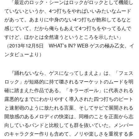
「最近のロック・シーンはロックがロックとして機能し
ていないというか、4つ打ちをやればいいみたいなムード
があって。あまりに中身のない4つ打ちが飽和してるなと
感じていて。だから俺らもあえて4つ打ちをやってるんで
すけど、ほかとは全然違うというところを示したい」
（2013年12月5日 WHAT’s IN? WEB ゲスの極み乙女。イ
ンタビューより）
『踊れないなら、ゲスになってしまえよ』は、「フェス
ロック」が短絡的に持て囃されるマーケットのムードを明
確に踏まえた作品である。「キラーボール」に代表される
露悪的なまでにわかりやすく導入された四つ打ちのビート
と速射砲のように放たれる言葉、そしてサビで展開される
開放感のあるメロディの快楽は、同種のことを正面から志
向しているバンドと比較しても群を抜いていた。メンバー
のキャラクター作りも含めて、ノリや楽しさを重視する多