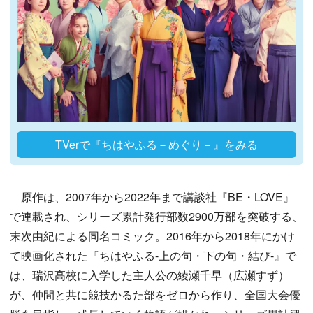
TVerで『ちはやふる－めぐり－』をみる
原作は、2007年から2022年まで講談社『BE・LOVE』
で連載され、シリーズ累計発行部数2900万部を突破する、
末次由紀による同名コミック。2016年から2018年にかけ
て映画化された『ちはやふる-上の句・下の句・結び-』で
は、瑞沢高校に入学した主人公の綾瀬千早（広瀬すず）
が、仲間と共に競技かるた部をゼロから作り、全国大会優