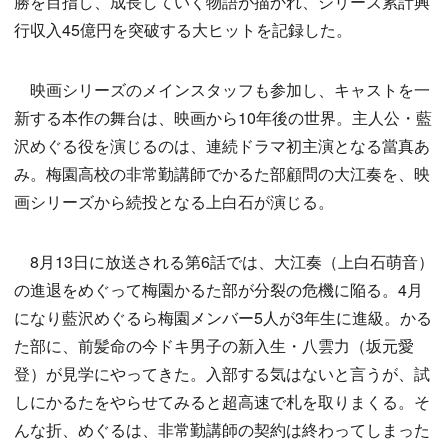
勝を目指し、成長していく物語が描かれ、シリーズ累計興
行収入45億円を突破する大ヒットを記録した。
映画シリーズのメインスタッフも参加し、キャストを一
新する本作の舞台は、映画から10年後の世界。主人公・藍
沢めぐる役を演じるのは、連続ドラマ初主演となる當真あ
み。梅園高校の非常勤講師でかるた部顧問の大江奏を、映
画シリーズから続投となる上白石が演じる。
8月13日に放送される第6話では、大江奏（上白石萌音）
の進退をめぐって梅園かるた部が分裂の危機に陥る。4月
になり藍沢めぐるら梅園メンバー5人が3年生に進級。かる
た部に、前髪命の今ドキ男子の新入生・八雲力（坂元愛
登）が見学にやってきた。入部する気はないと言うが、試
しにかるたをやらせてみると超高速で札を取りまくる。そ
んな折、めぐるは、非常勤講師の契約は終わってしまった