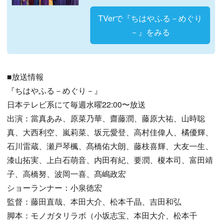
TVerで『ちはやふる－めぐり
－』をみる
■放送情報
『ちはやふる－めぐり－』
日本テレビ系にて毎週水曜22:00〜放送
出演：當真あみ、原菜乃華、齋藤潤、藤原大祐、山時聡
真、大西利空、嵐莉菜、坂元愛登、高村佳偉人、橘優輝、
石川雷蔵、瀬戸琴楓、髙橋佑大朗、藤枝喜輝、大友一生、
漆山拓実、上白石萌音、内田有紀、要潤、榎本司、富田靖
子、高橋努、波岡一喜、髙嶋政宏
ショーランナー：小泉徳宏
監督：藤田直哉、本田大介、松本千晶、吉田和弘
脚本：モノガタリラボ（小坂志宝、本田大介、松本千