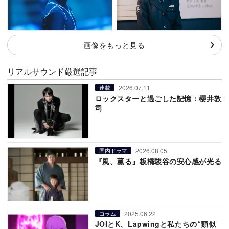
画像をもっと見る
リアルサウンド厳選記事
2026.07.11
連載
ロックスターと過ごした記憶：櫻井敦
司
2026.08.05
国内ドラマ
『風、薫る』板橋駿谷の安心感が光る
2025.06.22
コラム
JOIとK、Lapwingと私たちの“類似