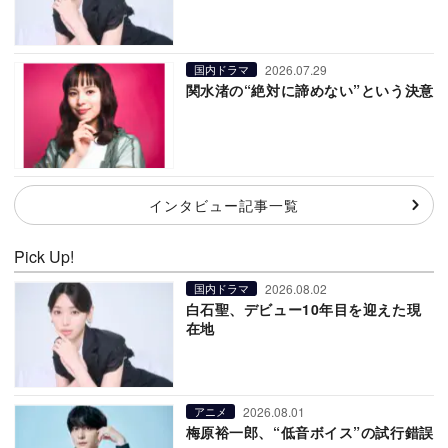
2026.07.29
国内ドラマ
関水渚の“絶対に諦めない”という決意
インタビュー記事一覧
Pick Up!
2026.08.02
国内ドラマ
白石聖、デビュー10年目を迎えた現
在地
2026.08.01
アニメ
梅原裕一郎、“低音ボイス”の試行錯誤