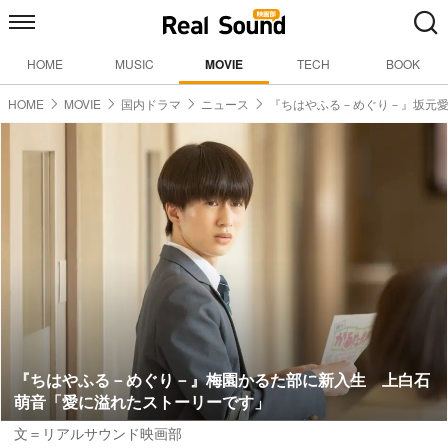
HOME
MUSIC
MOVIE
TECH
BOOK
HOME
MOVIE
国内ドラマ
ニュース
『ちはやふる－めぐり－』坂元
『ちはやふる－めぐり－』梅園かるた部に新入生 上白石
萌音「愛に溢れたストーリーです」
文＝リアルサウンド映画部