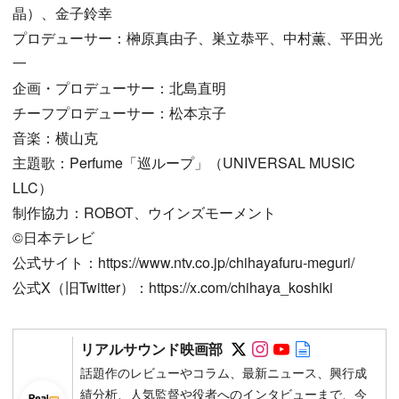
晶）、金子鈴幸
プロデューサー：榊原真由子、巣立恭平、中村薫、平田光
一
企画・プロデューサー：北島直明
チーフプロデューサー：松本京子
音楽：横山克
主題歌：Perfume「巡ループ」（UNIVERSAL MUSIC
LLC）
制作協力：ROBOT、ウインズモーメント
©日本テレビ
公式サイト：https://www.ntv.co.jp/chihayafuru-meguri/
公式X（旧Twitter）：https://x.com/chihaya_koshiki
Follow on SNS
Follow on SNS
Follow on SN
Author web 
リアルサウンド映画部
話題作のレビューやコラム、最新ニュース、興行成
績分析、人気監督や役者へのインタビューまで、今