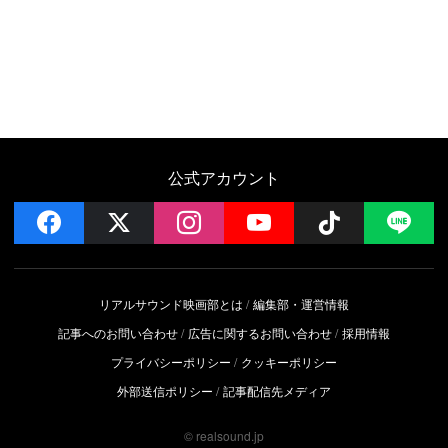
公式アカウント
facebook
x
instagram
YouTube
Follow on 
LI
リアルサウンド映画部とは
編集部・運営情報
記事へのお問い合わせ
広告に関するお問い合わせ
採用情報
プライバシーポリシー
クッキーポリシー
外部送信ポリシー
記事配信先メディア
© realsound.jp