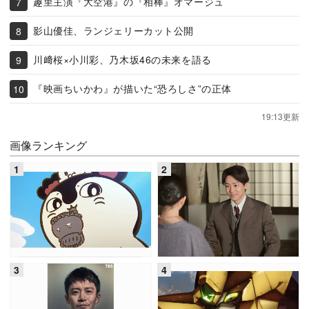
趣里主演『大空港』の『相棒』オマージュ
影山優佳、ランジェリーカット公開
川﨑桜×小川彩、乃木坂46の未来を語る
『映画ちいかわ』が描いた“恐ろしさ”の正体
19:13更新
画像ランキング