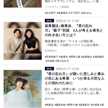
朝日ドラマプレミアム『花のれん』に坂東
龍汰が出演することが決定した。 『白い
リアルサウンド映画部
巨塔』『…
北川景子
坂東龍汰
大下容子
花のれん
2025.01.21 11:30
映画
坂東龍汰×南果歩、『君の忘れ
方』“親子”対談 2人が考える喪失と
の向き合い方とは？
柳楽優弥主演の『ライオンの隠れ家』
（TBS系）で自閉スペクトラム症の青年を
非常にリアルかつ真摯に演じ、絶賛を博し
田幸和歌子
た俳優・坂東龍汰…
田幸和歌子
南果歩
西野七瀬
坂東龍汰
池村隆司
作道雄
君の忘れ方
2025.01.17 12:30
映画
『君の忘れ方』が描いた悲しみと痛み
の先にある希望 いつか来る大切な人
との別れのために
恋人・美紀（西野七瀬）との思い出が詰ま
った結婚式用の共有フォルダをしばし眺め
ていた主人公・昴（坂東龍汰）は、その中
藤原奈緒
からよく撮れた…
南果歩
藤原奈緒
西野七瀬
坂東龍汰
作道雄
君