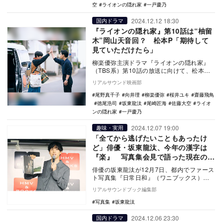
空
ライオンの隠れ家
一戸慶乃
2024.12.12 18:30
国内ドラマ
『ライオンの隠れ家』第10話は“柚留
木”岡山天音回？ 松本P「期待して
見ていただけたら」
柳楽優弥主演ドラマ『ライオンの隠れ家』
（TBS系）第10話の放送に向けて、松本友
香プロデューサーのコメントが公開され
リアルサウンド映画部
た。 本…
尾野真千子
向井理
柳楽優弥
桜井ユキ
齋藤飛鳥
徳尾浩司
坂東龍汰
尾崎匠海
佐藤大空
ライオ
ンの隠れ家
一戸慶乃
2024.12.07 19:00
趣味・実用
「全てから逃げたいこともあったけ
ど」俳優・坂東龍汰、今年の漢字は
『楽』 写真集会見で語った現在の心
境
俳優の坂東龍汰が12月7日、都内でファース
ト写真集『日常日和』（ワニブックス）の
発売記念イベントを開催。イベント前の囲
リアルサウンドブック編集部
み取材で、…
写真集
坂東龍汰
2024.12.06 23:30
国内ドラマ