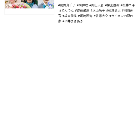
尾野真千子
向井理
岡山天音
柳楽優弥
桜井ユキ
でんでん
齋藤飛鳥
入山法子
柿澤勇人
岡崎体
育
坂東龍汰
尾崎匠海
佐藤大空
ライオンの隠れ
家
平井まさあき