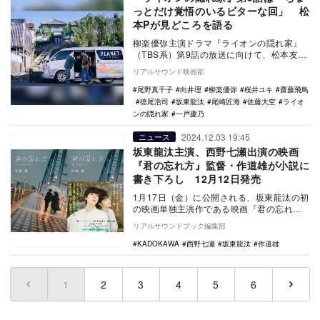
っとだけ覚悟のいるビターな回」 松
本Pが見どころを語る
柳楽優弥主演ドラマ『ライオンの隠れ家』
（TBS系）第9話の放送に向けて、松本友香
プロデューサーのコメントが公開された。
リアルサウンド映画部
本作…
尾野真千子
向井理
柳楽優弥
桜井ユキ
齋藤飛鳥
徳尾浩司
坂東龍汰
尾崎匠海
佐藤大空
ライオ
ンの隠れ家
一戸慶乃
2024.12.03 19:45
ニュース
坂東龍汰主演、西野七瀬出演の映画
『君の忘れ方』監督・作道雄が小説に
書き下ろし 12月12日発売
1月17日（金）に公開される、坂東龍汰の初
の映画単独主演作である映画『君の忘れ
方』。今作で監督を務めた作道雄が書き下
リアルサウンドブック編集部
ろした、小説…
KADOKAWA
西野七瀬
坂東龍汰
作道雄
1
(current)
2
3
4
5
6