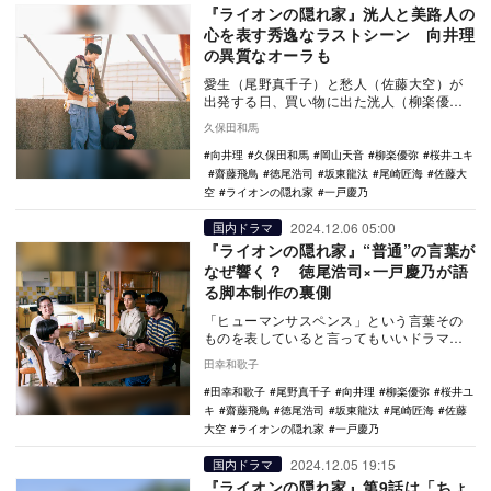
『ライオンの隠れ家』洸人と美路人の
心を表す秀逸なラストシーン 向井理
の異質なオーラも
愛生（尾野真千子）と愁人（佐藤大空）が
出発する日、買い物に出た洸人（柳楽優
弥）と美路人（坂東龍汰）が戻ってくる
久保田和馬
と、別荘の室内は荒…
向井理
久保田和馬
岡山天音
柳楽優弥
桜井ユキ
齋藤飛鳥
徳尾浩司
坂東龍汰
尾崎匠海
佐藤大
空
ライオンの隠れ家
一戸慶乃
2024.12.06 05:00
国内ドラマ
『ライオンの隠れ家』“普通”の言葉が
なぜ響く？ 徳尾浩司×一戸慶乃が語
る脚本制作の裏側
「ヒューマンサスペンス」という言葉その
ものを表していると言ってもいいドラマ
『ライオンの隠れ家』（TBS系）。市役所
田幸和歌子
で働く平凡で真…
田幸和歌子
尾野真千子
向井理
柳楽優弥
桜井ユ
キ
齋藤飛鳥
徳尾浩司
坂東龍汰
尾崎匠海
佐藤
大空
ライオンの隠れ家
一戸慶乃
2024.12.05 19:15
国内ドラマ
『ライオンの隠れ家』第9話は「ちょ