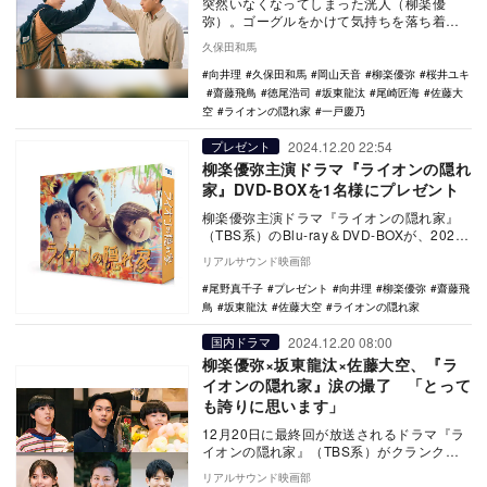
突然いなくなってしまった洸人（柳楽優
弥）。ゴーグルをかけて気持ちを落ち着か
せようとする美路人（坂東龍汰）は、グル
久保田和馬
ープホームのプレ…
向井理
久保田和馬
岡山天音
柳楽優弥
桜井ユキ
齋藤飛鳥
徳尾浩司
坂東龍汰
尾崎匠海
佐藤大
空
ライオンの隠れ家
一戸慶乃
2024.12.20 22:54
プレゼント
柳楽優弥主演ドラマ『ライオンの隠れ
家』DVD-BOXを1名様にプレゼント
柳楽優弥主演ドラマ『ライオンの隠れ家』
（TBS系）のBlu-ray＆DVD-BOXが、2025
年4月11日に発売されることが決定…
リアルサウンド映画部
尾野真千子
プレゼント
向井理
柳楽優弥
齋藤飛
鳥
坂東龍汰
佐藤大空
ライオンの隠れ家
2024.12.20 08:00
国内ドラマ
柳楽優弥×坂東龍汰×佐藤大空、『ラ
イオンの隠れ家』涙の撮了 「とって
も誇りに思います」
12月20日に最終回が放送されるドラマ『ラ
イオンの隠れ家』（TBS系）がクランクア
ップを迎え、主演の柳楽優弥らメインキャ
リアルサウンド映画部
スト陣が…