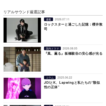
リアルサウンド厳選記事
2026.07.11
連載
ロックスターと過ごした記憶：櫻井敦
司
2026.08.05
国内ドラマ
『風、薫る』板橋駿谷の安心感が光る
2025.06.22
コラム
JOIとK、Lapwingと私たちの“類似
性の正体”