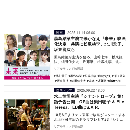
2025.11.14 06:00
映画
黒島結菜主演で湊かなえ『未来』映画
化決定 共演に松坂桃李、北川景子、
坂東龍汰ら
黒島結菜が主演を務め、山﨑七海、坂東龍
汰、細田佳央太、近藤華、松坂桃李、北川
景子が共演する映画『未来』が、2026年5
リアルサウンド映画部
月にTOH…
北川景子
黒島結菜
松坂桃李
湊かなえ
瀬々敬久
坂東龍汰
細田佳央太
未来
近藤華
山﨑七海
2025.09.22 18:00
国内ドラマ
水上恒司主演『シナントロープ』第1
話予告公開 OP曲は柴田聡子 & Elle
Teresa、ED曲はS.A.R.
10月6日よりテレ東系で放送がスタートする
水上恒司主演のドラマプレミア23『シナン
トロープ』第1話の予告映像が公開され、オ
リアルサウンド映画部
ープニ…