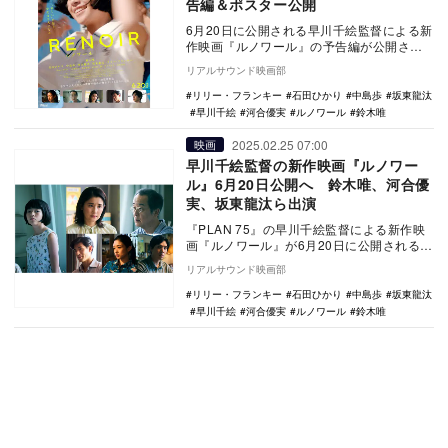
告編＆ポスター公開
6月20日に公開される早川千絵監督による新
作映画『ルノワール』の予告編が公開され
た。 本作は、長編初監督作『PLAN 75』
リアルサウンド映画部
…
リリー・フランキー
石田ひかり
中島歩
坂東龍汰
早川千絵
河合優実
ルノワール
鈴木唯
2025.02.25 07:00
映画
早川千絵監督の新作映画『ルノワー
ル』6月20日公開へ 鈴木唯、河合優
実、坂東龍汰ら出演
『PLAN 75』の早川千絵監督による新作映
画『ルノワール』が6月20日に公開されるこ
とが決定した。 本作は、長編初監督作
リアルサウンド映画部
『…
リリー・フランキー
石田ひかり
中島歩
坂東龍汰
早川千絵
河合優実
ルノワール
鈴木唯