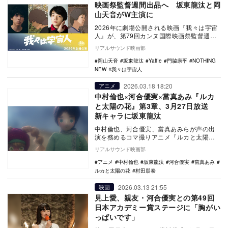
映画祭監督週間出品へ 坂東龍汰と岡
山天音がW主演に
2026年に劇場公開される映画『我々は宇宙
人』が、第79回カンヌ国際映画祭監督週間
部門に正式上映されることが決定。あわせ
リアルサウンド映画部
て、坂東…
岡山天音
坂東龍汰
Yaffle
門脇康平
NOTHING
NEW
我々は宇宙人
2026.03.18 18:20
アニメ
中村倫也×河合優実×當真あみ『ルカ
と太陽の花』第3章、3月27日放送
新キャラに坂東龍汰
中村倫也、河合優実、當真あみらが声の出
演を務めるコマ撮りアニメ『ルカと太陽の
花』の第3章が、3月27日9時よりNHK Eテ
リアルサウンド映画部
レにて…
アニメ
中村倫也
坂東龍汰
河合優実
當真あみ
ルカと太陽の花
村田朋泰
2026.03.13 21:55
映画
見上愛、親友・河合優実との第49回
日本アカデミー賞ステージに「胸がい
っぱいです」