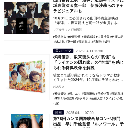
坂東龍汰＆寛一郎 伊藤沙莉らのキャ
ラビジュアルも
10月31日に公開される山田裕貴主演映画
『爆弾』に坂東龍汰と寛一郎が出演するこ
とが発表され、あわせてキャラクタービジ
リアルサウンド映画部
ュアルが公開…
染谷将太
伊藤沙莉
渡部篤郎
山田裕貴
佐藤二朗
永井聡
寛一郎
坂東龍汰
呉勝浩
爆弾
2025.04.11 12:30
国内ドラマ
柳楽優弥、坂東龍汰らの“裏側”も
『ライオンの隠れ家』の“本気”を感じ
られる特典映像を解説
後世まで語り継がれそうな名ドラマが数多
く生まれた2024年。10月期に放送された
『ライオンの隠れ家』も、ベストドラマ候
於ありさ
補の1つだ…
柳楽優弥
桜井ユキ
齋藤飛鳥
岡崎体育
坂東龍汰
INI
尾崎匠海
於ありさ
佐藤大空
ライオンの隠
れ家
2025.04.11 07:00
映画
第78回カンヌ国際映画祭コンペ部門
出品 早川千絵監督『ルノワール』予