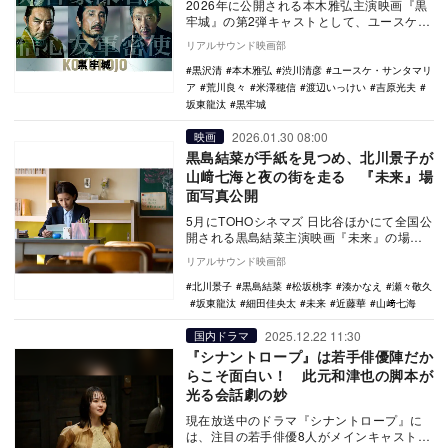
2026年に公開される本木雅弘主演映画『黒
牢城』の第2弾キャストとして、ユースケ・
サンタマリア、吉原光夫、坂東龍汰、荒川
リアルサウンド映画部
良々、渋…
黒沢清
本木雅弘
渋川清彦
ユースケ・サンタマリ
ア
荒川良々
米澤穂信
渡辺いっけい
吉原光夫
坂東龍汰
黒牢城
2026.01.30 08:00
映画
黒島結菜が手紙を見つめ、北川景子が
山﨑七海と夜の街を走る 『未来』場
面写真公開
5月にTOHOシネマズ 日比谷ほかにて全国公
開される黒島結菜主演映画『未来』の場面
写真が公開された。 本作は、『告白』
リアルサウンド映画部
『母性…
北川景子
黒島結菜
松坂桃李
湊かなえ
瀬々敬久
坂東龍汰
細田佳央太
未来
近藤華
山﨑七海
2025.12.22 11:30
国内ドラマ
『シナントロープ』は若手俳優陣だか
らこそ面白い！ 此元和津也の脚本が
光る会話劇の妙
現在放送中のドラマ『シナントロープ』に
は、注目の若手俳優8人がメインキャストと