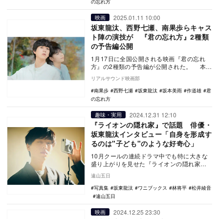
の忘れ方
2025.01.11 10:00
映画
坂東龍汰、西野七瀬、南果歩らキャス
ト陣の演技が 『君の忘れ方』2種類
の予告編公開
1月17日に全国公開される映画『君の忘れ
方』の2種類の予告編が公開された。 本作
は、“死別の悲しみとどう向き合うか”をテー
リアルサウンド映画部
マ…
南果歩
西野七瀬
坂東龍汰
坂本美雨
作道雄
君
の忘れ方
2024.12.31 12:10
趣味・実用
『ライオンの隠れ家』で話題 俳優・
坂東龍汰インタビュー「自身を形成す
るのは"子ども"のような好奇心」
10月クールの連続ドラマ中でも特に大きな
盛り上がりを見せた『ライオンの隠れ家』
（TBS系）。個性豊かなキャストの中でも
遠山五日
一際輝いて…
写真集
坂東龍汰
ワニブックス
林将平
松井綾音
遠山五日
2024.12.25 23:30
映画