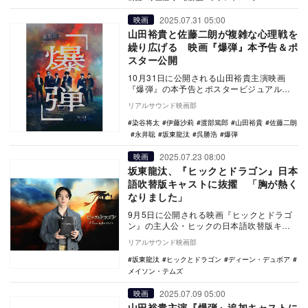
2025.07.31 05:00
映画
山田裕貴と佐藤二朗が複雑な心理戦を
繰り広げる 映画『爆弾』本予告＆ポ
スター公開
10月31日に公開される山田裕貴主演映画
『爆弾』の本予告とポスタービジュアルが
公開された。 原作は、「このミステリー
リアルサウンド映画部
がすごい…
染谷将太
伊藤沙莉
渡部篤郎
山田裕貴
佐藤二朗
永井聡
坂東龍汰
呉勝浩
爆弾
2025.07.23 08:00
映画
坂東龍汰、『ヒックとドラゴン』日本
語吹替版キャストに抜擢 「胸が熱く
なりました」
9月5日に公開される映画『ヒックとドラゴ
ン』の主人公・ヒックの日本語吹替版キャ
ストを坂東龍汰が務めることが発表され、
リアルサウンド映画部
あわせて日本…
坂東龍汰
ヒックとドラゴン
ディーン・デュボア
メイソン・テムズ
2025.07.09 05:00
映画
山田裕貴主演『爆弾』追加キャストに