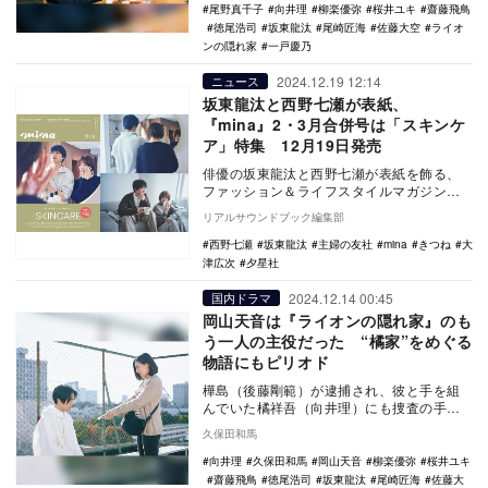
尾野真千子
向井理
柳楽優弥
桜井ユキ
齋藤飛鳥
徳尾浩司
坂東龍汰
尾崎匠海
佐藤大空
ライオ
ンの隠れ家
一戸慶乃
2024.12.19 12:14
ニュース
坂東龍汰と西野七瀬が表紙、
『mina』2・3月合併号は「スキンケ
ア」特集 12月19日発売
俳優の坂東龍汰と西野七瀬が表紙を飾る、
ファッション＆ライフスタイルマガジン
『mina』２・３月合併号が12月19日（木）
リアルサウンドブック編集部
発売に発…
西野七瀬
坂東龍汰
主婦の友社
mina
きつね
大
津広次
夕星社
2024.12.14 00:45
国内ドラマ
岡山天音は『ライオンの隠れ家』のも
う一人の主役だった “橘家”をめぐる
物語にもピリオド
樺島（後藤剛範）が逮捕され、彼と手を組
んでいた橘祥吾（向井理）にも捜査の手が
回る可能性があること、つまり愛生（尾野
久保田和馬
真千子）とライ…
向井理
久保田和馬
岡山天音
柳楽優弥
桜井ユキ
齋藤飛鳥
徳尾浩司
坂東龍汰
尾崎匠海
佐藤大