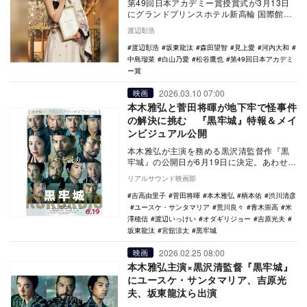
第49回日本アカデミー賞授賞式が3月13日
にグランドプリンスホテル新高輪 国際館パ
ミールで開催され、新人俳優賞に選ばれた7
渡辺彰浩
人がス…
渡辺彰浩
坂東龍汰
森田望智
見上愛
河内大和
中島瑠菜
白山乃愛
松谷鷹也
第49回日本アカデミ
ー賞
2026.03.10 07:00
映画
本木雅弘と菅田将暉が地下牢で怪事件
の解決に挑む 『黒牢城』特報＆メイ
ンビジュアル公開
本木雅弘が主演を務める黒沢清監督作『黒
牢城』の公開日が6月19日に決定。あわせて
特報映像が公開された。 本作は、第166
リアルサウンド映画部
回直…
吉高由里子
菅田将暉
本木雅弘
柄本佑
渋川清彦
ユースケ・サンタマリア
荒川良々
青木崇高
米
澤穂信
渡辺いっけい
オダギリジョー
吉原光夫
坂東龍汰
宮舘涼太
黒牢城
2026.02.25 08:00
映画
本木雅弘主演×黒沢清監督『黒牢城』
にユースケ・サンタマリア、吉原光
夫、坂東龍汰ら出演