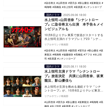
染谷将太
山田杏奈
望月歩
影山優佳
坂東龍汰
鳴海唯
高橋侃
水上恒司
萩原護
シナントロープ
2025.09.06 18:00
国内ドラマ
水上恒司×山田杏奈『シナントロー
プ』に染谷将太ら出演 本予告＆メイ
ンビジュアルも
10月6日よりテレ東系で放送がスタートする
水上恒司主演のドラマプレミア23『シナン
トロープ』の本予告とメインビジュアルが
リアルサウンド映画部
公開され…
染谷将太
山田杏奈
森田想
望月歩
影山優佳
坂
東龍汰
鳴海唯
遠藤雄弥
高橋侃
アフロ
水上恒
司
萩原護
シナントロープ
2025.08.11 18:00
国内ドラマ
水上恒司主演ドラマ『シナントロー
プ』放送決定 共演に山田杏奈、坂東
龍汰、影山優佳ら
水上恒司が主演を務める連続ドラマ『シナ
ントロープ』が、10月6日よりテレビ東京の
ドラマプレミア23枠で放送されることが決
リアルサウンド映画部
定した。…
山田杏奈
望月歩
影山優佳
坂東龍汰
鳴海唯
高
橋侃
水上恒司
萩原護
シナントロープ