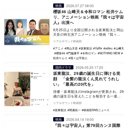
2026.07.27 08:00
映画
櫻坂46 山﨑天＆令和ロマン 松井ケム
リ、アニメーション映画『我々は宇宙
人』出演へ
9月25日より全国公開される坂東龍汰と岡山
天音のW主演アニメーション映画『我々は
宇宙人』の新キャストとして、山﨑天（櫻
リアルサウンド映画部
坂46）と…
アニメ
岡山天音
坂東龍汰
Yaffle
adieu
山﨑天
櫻坂46
門脇康平
令和ロマン
NOTHING NEW
松井ケムリ
我々は宇宙人
2026.05.25 17:20
国内ドラマ
坂東龍汰、29歳の誕生日に弾ける笑
顔 「金髪の龍汰くん見れてうれし
い」「最高の20代を」
俳優・坂東龍汰のInstagramが更新され、29
歳の誕生日を迎えたことを報告する一連の
オフショットが公開された。 投稿には…
リアルサウンド映画部
坂東龍汰
間瀬佑一
映画部SNSニュース
2026.04.14 19:00
映画
『我々は宇宙人』第79回カンヌ国際