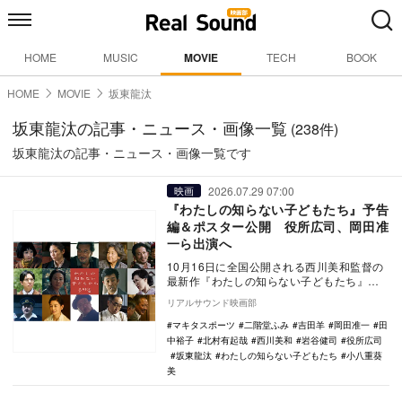
HOME
MUSIC
MOVIE
TECH
BOOK
HOME
MOVIE
坂東龍汰
坂東龍汰の記事・ニュース・画像一覧
(238件)
坂東龍汰の記事・ニュース・画像一覧です
2026.07.29 07:00
映画
『わたしの知らない子どもたち』予告
編＆ポスター公開 役所広司、岡田准
一ら出演へ
10月16日に全国公開される西川美和監督の
最新作『わたしの知らない子どもたち』の
予告編とポスタービジュアルが公開。また
リアルサウンド映画部
新キャスト…
マキタスポーツ
二階堂ふみ
吉田羊
岡田准一
田
中裕子
北村有起哉
西川美和
岩谷健司
役所広司
坂東龍汰
わたしの知らない子どもたち
小八重葵
美