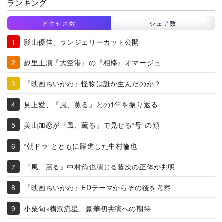
ランキング
アクセス数
シェア数
影山優佳、ランジェリーカット公開
趣里主演『大空港』の『相棒』オマージュ
『映画ちいかわ』怪物は誰が生んだのか？
見上愛、『風、薫る』との1年を振り返る
美山加恋が『風、薫る』で見せる“母”の顔
“朝ドラ”とともに躍進した中村倫也
『風、薫る』中村倫也演じる藤次の正体が判明
『映画ちいかわ』EDテーマからその後を考察
小栗旬×横浜流星、豪華初共演への期待