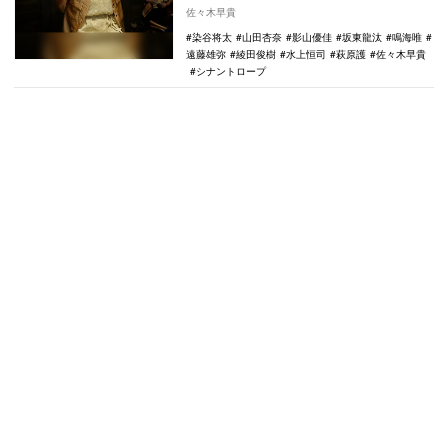
して名を連ねている。第1話からそれぞれの
佐々木早貴
キャラクタ…
染谷将太
山田杏奈
影山優佳
坂東龍汰
鳴海唯
遠藤雄弥
綾田俊樹
水上恒司
萩原護
佐々木早貴
シナントロープ