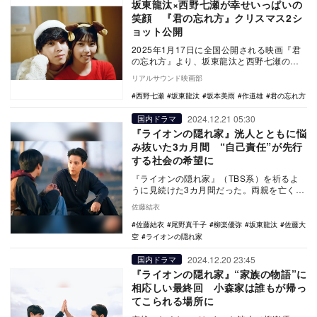
坂東龍汰×西野七瀬が幸せいっぱいの
笑顔 『君の忘れ方』クリスマス2シ
ョット公開
2025年1月17日に全国公開される映画『君
の忘れ方』より、坂東龍汰と西野七瀬のク
リマスショットが公開された。 本作
リアルサウンド映画部
は、“死…
西野七瀬
坂東龍汰
坂本美雨
作道雄
君の忘れ方
2024.12.21 05:30
国内ドラマ
『ライオンの隠れ家』洸人とともに悩
み抜いた3カ月間 “自己責任”が先行
する社会の希望に
『ライオンの隠れ家』（TBS系）を祈るよ
うに見続けた3カ月間だった。両親を亡くし
た後、自閉スペクトラム症の弟・美路人
佐藤結衣
（坂東龍汰）…
佐藤結衣
尾野真千子
柳楽優弥
坂東龍汰
佐藤大
空
ライオンの隠れ家
2024.12.20 23:45
国内ドラマ
『ライオンの隠れ家』“家族の物語”に
相応しい最終回 小森家は誰もが帰っ
てこられる場所に