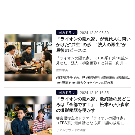
2024.12.20 05:30
国内ドラマ
『ライオンの隠れ家』が現代人に問い
かけた“共生”の形 “洸人の再生”が
最後のピースに
『ライオンの隠れ家』（TBS系）第10話が
見せた、洸人（柳楽優弥）と祥吾（向井
理）の対決シーンは、このドラマの要素の
佐野華英
ひとつである…
尾野真千子
向井理
柳楽優弥
齋藤飛鳥
坂東龍汰
佐野華英
佐藤大空
ライオンの隠れ家
2024.12.19 16:35
国内ドラマ
『ライオンの隠れ家』最終話の見どこ
ろは「全部です！」 松本Pが小森家
の撮影秘話を明かす
柳楽優弥主演ドラマ『ライオンの隠れ家』
（TBS系）最終話となる第11話の放送に向
けて、松本友香プロデューサーのコメント
リアルサウンド映画部
が公開され…