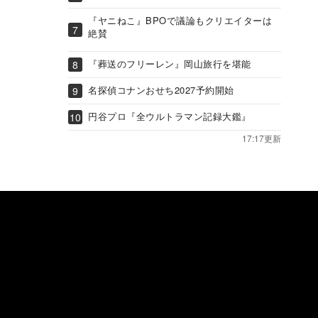
『ヤニねこ』BPOで議論もクリエイターは
絶賛
『葬送のフリーレン』岡山旅行を堪能
名探偵コナンおせち2027予約開始
円谷プロ『全ウルトラマン記録大鑑』
17:17更新