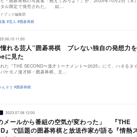
ビ・囲碁将棋の写真集『抱えてみろよ！』が、2025年10月2日（木
社よりデジタル限定で発売された。 結…
ドブック編集部
真集
芸人
囲碁将棋
25.06.15 11:50
が憧れる芸人”囲碁将棋 ブレない独自の発想力
ubeに見た
れた『THE SECOND〜漫才トーナメント〜2025』にて、ハネるタ
たバケモノ漫才師・囲碁将棋。文…
かんそう
囲碁将棋
2023.07.08 12:00
ー
のメールから番組の空気が変わった」 『THE
OND』で話題の囲碁将棋と放送作家が語る『情熱