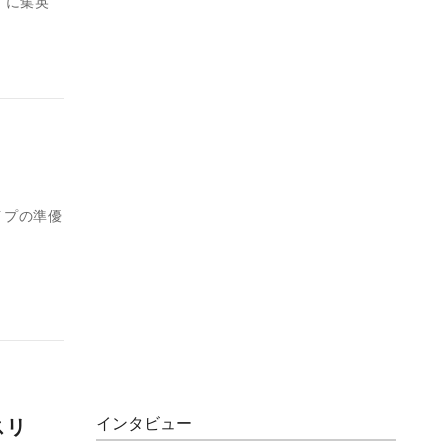
）に集英
を
イプの準優
スリ
インタビュー