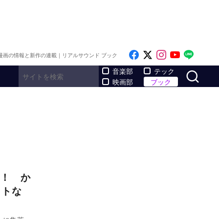
Like on Facebook
Follow on x
Follow on I
Follow o
Follo
漫画の情報と新作の連載｜リアルサウンド ブック
サ
音楽部
テック
映画部
ブック
！ か
ットな