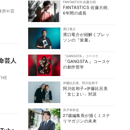
FANTASTICS 佐藤大樹
FANTASTICS 佐藤大樹、
務所や芸
6年間の成長
濱口竜介
濱口竜介が紐解くブレッ
ソンの『覚書』
『GANGSTA.』コースケ
本命芸人
『GANGSTA.』コースケ
の創作哲学
HE
伊藤比呂美、阿川佐和子
阿川佐和子×伊藤比呂美
「女じまい」対談
井戸本幹也
27歳編集長が描くミステ
リマガジンの未来