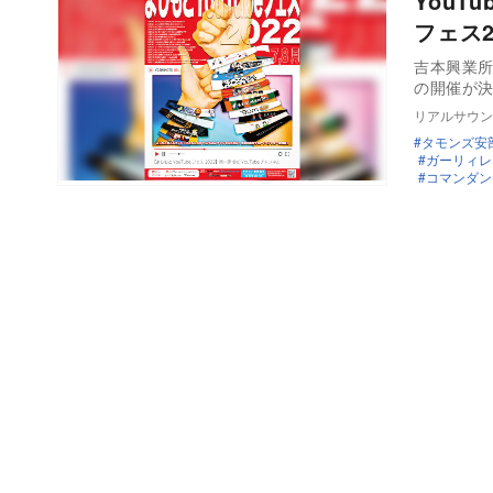
YouT
フェス
吉本興業所
の開催が決
リアルサウン
タモンズ安
ガーリィレ
コマンダン