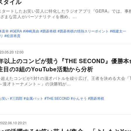
スタイル
にスタートしたお笑い芸人に特化したラジオアプリ『GERA』では、事
まざまな芸人がパーソナリティを務め、…
林直幸
GERA
神崎真由
囲碁将棋
囲碁将棋の情熱スリーポイント
根建太一
リ
松原将貴
23.05.20 12:00
6年以上のコンビが競う『THE SECOND』優勝
目の3組のYouTube活動から分析
を超えたコンビが1対1の漫才バトルを繰り広げ、王者を決める大会『T
D ～漫才トーナメント～』の決勝戦が…
お笑い
三四郎
金属バット
THE SECOND
かんそう
囲碁将棋
2022.06.10 20:21