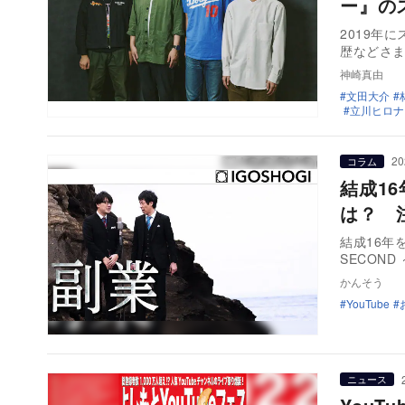
ー』の
2019年
歴などさ
神崎真由
文田大介
立川ヒロナ
20
コラム
結成1
は？ 注
結成16年
SECON
かんそう
YouTube
ニュース