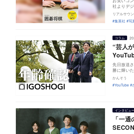
お笑いコン
リアルサウン
集英社
写
20
コラム
“芸人
YouT
先日放送さ
勝に輝い
かんそう
YouTube
インタビュ
「一通
SEC