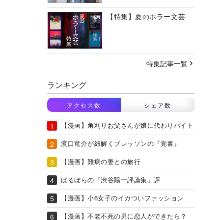
【特集】夏のホラー文芸
特集記事一覧
ランキング
アクセス数
シェア数
【漫画】角刈りお父さんが娘に代わりバイト
濱口竜介が紐解くブレッソンの『覚書』
【漫画】難病の妻との旅行
ばるぼらの『渋谷陽一評論集』評
【漫画】小6女子のイカついファッション
【漫画】不老不死の男に恋人ができたら？