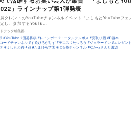
ubeで活躍するお笑い芸人が集合 「よしもとYouT
2022」ラインナップ第1弾発表
属タレントのYouTubeチャンネルイベント『よしもとYouTubeフェス
定し、参加するYouTu…
ドテック編集部
部
YouTube
囲碁将棋
レインボー
トータルテンボス
見取り図
R藤本
コードチャンネル
すゑひろがりず
デニス
たつろう
ジェラードン
エレガン
テ
よしもと釣り部
たまゆら学園
ぼる塾チャンネル
なかっさんと田辺