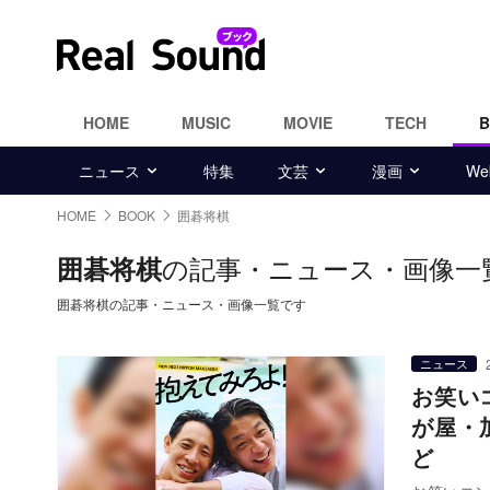
HOME
MUSIC
MOVIE
TECH
ニュース
特集
文芸
漫画
W
HOME
BOOK
囲碁将棋
の記事・ニュース・画像一
囲碁将棋
囲碁将棋の記事・ニュース・画像一覧です
ニュース
お笑い
が屋・
ど