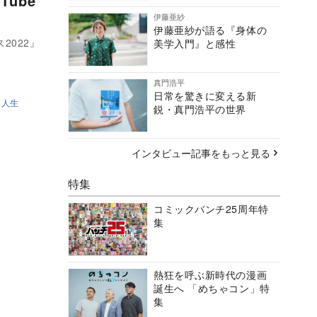
ube
伊藤亜紗
伊藤亜紗が語る『身体の
2022』
美学入門』と感性
真門浩平
日常を驚きに変える新
ト人生
鋭・真門浩平の世界
インタビュー記事をもっと見る
特集
コミックバンチ25周年特
集
熱狂を呼ぶ新時代の漫画
誕生へ 「めちゃコン」特
集