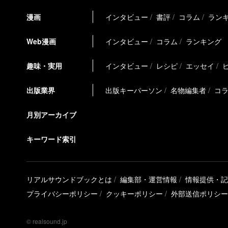
漫画
インタビュー
書評
コラム
ラン
Web漫画
インタビュー
コラム
ランキング
趣味・実用
インタビュー
レシピ
エッセイ
出版業界
出版キーパーソン
名物編集者
コ
月別アーカイブ
キーワード索引
リアルサウンドブックとは
編集部・運営情報
情報提供・記
プライバシーポリシー
クッキーポリシー
外部送信ポリシー
© realsound.jp