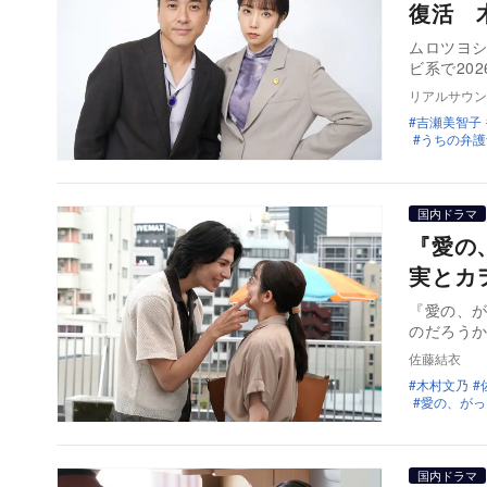
復活 
ムロツヨ
ビ系で20
リアルサウン
吉瀬美智子
うちの弁護
国内ドラマ
『愛の
実とカ
『愛の、
のだろう
佐藤結衣
木村文乃
愛の、がっ
国内ドラマ