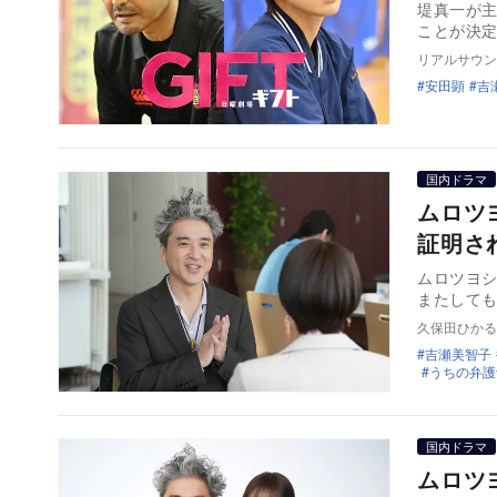
堤真一が主
ことが決
リアルサウン
安田顕
吉
国内ドラマ
ムロツ
証明さ
ムロツヨ
またして
久保田ひかる
吉瀬美智子
うちの弁護
国内ドラマ
ムロツ