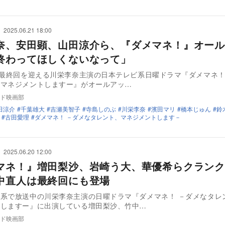
2025.06.21 18:00
奈、安田顕、山田涼介ら、『ダメマネ！』オール
終わってほしくないなって」
に最終回を迎える川栄李奈主演の日本テレビ系日曜ドラマ『ダメマネ！
、マネジメントしますー』がオールアッ…
ド映画部
田涼介
千葉雄大
吉瀬美智子
寺島しのぶ
川栄李奈
濱田マリ
橋本じゅん
鈴
古田愛理
ダメマネ！ －ダメなタレント、マネジメントします－
2025.06.20 12:00
マネ！』増田梨沙、岩崎う大、華優希らクランク
中直人は最終回にも登場
系で放送中の川栄李奈主演の日曜ドラマ『ダメマネ！ －ダメなタレ
トしますー』に出演している増田梨沙、竹中…
ド映画部