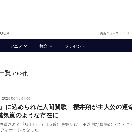
BOOK
映画ニュース・TVド
アニメ
舞台
プレゼント
一覧
(162件)
2026.06.15 01:00
FT』に込められた人間賛歌 櫻井翔が主人公の運
磁気嵐のような存在に
に放送された『GIFT』（TBS系）最終話は、不器用な物語のラストに
なフィナーレとなった。