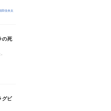
細田佳央太
ラの死
た。
ラグビ