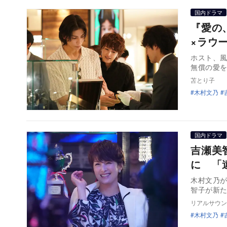
国内ドラマ
『愛の
×ラウ
ホスト、
無償の愛
苫とり子
木村文乃
国内ドラマ
吉瀬美
に 「
木村文乃
智子が新た
リアルサウン
木村文乃