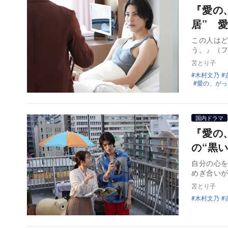
『愛の
居” 
この人は
う。』（フ
苫とり子
木村文乃
愛の、がっ
国内ドラマ
『愛の
の“黒
自分の心
めぎ合い
苫とり子
木村文乃