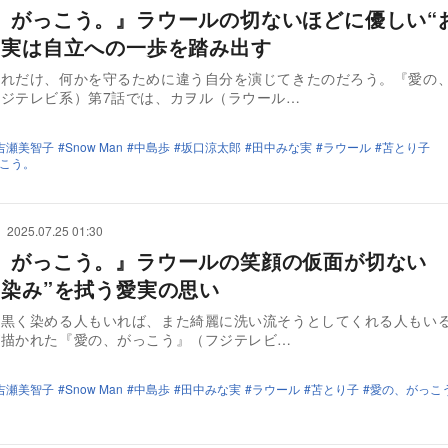
、がっこう。』ラウールの切ないほどに優しい“
愛実は自立への一歩を踏み出す
どれだけ、何かを守るために違う自分を演じてきたのだろう。『愛の
ジテレビ系）第7話では、カヲル（ラウール…
吉瀬美智子
Snow Man
中島歩
坂口涼太郎
田中みな実
ラウール
苫とり子
こう。
2025.07.25 01:30
、がっこう。』ラウールの笑顔の仮面が切ない 
い染み”を拭う愛実の思い
を黒く染める人もいれば、また綺麗に洗い流そうとしてくれる人もい
が描かれた『愛の、がっこう』（フジテレビ…
吉瀬美智子
Snow Man
中島歩
田中みな実
ラウール
苫とり子
愛の、がっこ