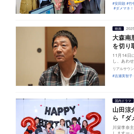
安田顕
竹
ダメマネ！
2025
映画
大森南
を切り
11月14
し、あわ
リアルサウン
吉瀬美智子
国内ドラマ
山田涼
ら『ダ
川栄李奈主
しますー