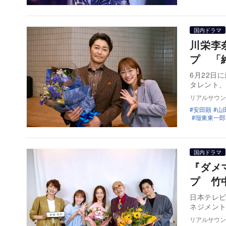
国内ドラマ
川栄李
プ 「
6月22日
タレント
リアルサウン
安田顕
山
瑠東東一郎
国内ドラマ
『ダメ
プ 竹
日本テレビ
ネジメン
リアルサウン