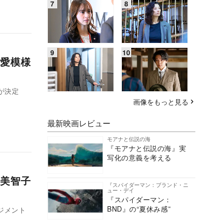
愛模様
が決定
画像をもっと見る
最新映画レビュー
モアナと伝説の海
『モアナと伝説の海』実
写化の意義を考える
美智子
『スパイダーマン：ブランド・ニ
ュー・デイ
『スパイダーマン：
BND』の“夏休み感”
ジメント