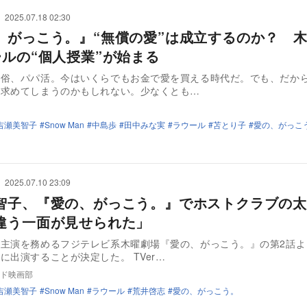
2025.07.18 02:30
、がっこう。』“無償の愛”は成立するのか？ 
ールの“個人授業”が始まる
風俗、パパ活。今はいくらでもお金で愛を買える時代だ。でも、だか
を求めてしまうのかもしれない。少なくとも…
吉瀬美智子
Snow Man
中島歩
田中みな実
ラウール
苫とり子
愛の、がっこ
2025.07.10 23:09
智子、『愛の、がっこう。』でホストクラブの太
違う一面が見せられた」
が主演を務めるフジテレビ系木曜劇場『愛の、がっこう。』の第2話よ
に出演することが決定した。 TVer…
ド映画部
吉瀬美智子
Snow Man
ラウール
荒井啓志
愛の、がっこう。