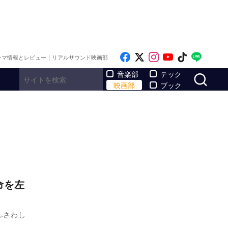
Like on Facebook
Follow on x
Follow on Inst
Follow on Y
Follow on
Follo
ラマ情報とレビュー｜リアルサウンド映画部
サ
音楽部
テック
映画部
ブック
命を左
ふさわし