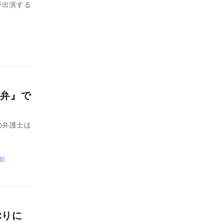
が出演する
弁』で
の弁護士は
伝
ぶりに