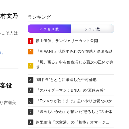
木村文乃
ランキング
アクセス数
シェア数
らこそ人は
影山優佳、ランジェリーカット公開
『VIVANT』花岡すみれの存在感と深まる謎
う。
『風、薫る』中村倫也演じる藤次の正体が判
明
“朝ドラ”とともに躍進した中村倫也
客役
『スパイダーマン：BND』の“夏休み感”
『Tシャツが乾くまで』思いやりは愛なのか
り吉瀬美
『映画ちいかわ』が描いた“恐ろしさ”の正体
趣里主演『大空港』の『相棒』オマージュ