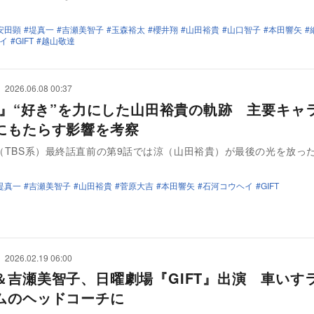
安田顕
堤真一
吉瀬美智子
玉森裕太
櫻井翔
山田裕貴
山口智子
本田響矢
イ
GIFT
越山敬達
2026.06.08 00:37
FT』“好き”を力にした山田裕貴の軌跡 主要キャ
にもたらす影響を考察
』（TBS系）最終話直前の第9話では涼（山田裕貴）が最後の光を放っ
堤真一
吉瀬美智子
山田裕貴
菅原大吉
本田響矢
石河コウヘイ
GIFT
2026.02.19 06:00
＆吉瀬美智子、日曜劇場『GIFT』出演 車いす
ムのヘッドコーチに