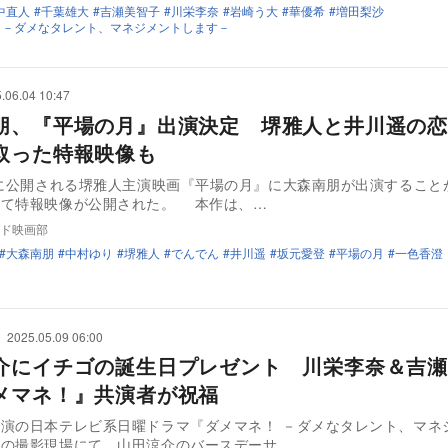
中直人
千葉雄大
吉瀬美智子
川栄李奈
岩崎う大
華優希
増田梨沙
 －ダメなタレント、マネジメントします－
.06.04 10:47
朋、『平場の月』出演決定 堺雅人と井川遥の恋
取った特報映像も
日に公開される堺雅人主演映画『平場の月』に大森南朋が出演すること
せて特報映像が公開された。 本作は、…
ド映画部
大森南朋
中村ゆり
堺雅人
でんでん
井川遥
坂元愛登
平場の月
一色香澄
2025.05.09 06:00
介にイチゴの誕生日プレゼント 川栄李奈＆吉瀬
メマネ！』共演者が祝福
演の日本テレビ系日曜ドラマ『ダメマネ！ －ダメなタレント、マネ
』の撮影現場にて、山田涼介のバースデーサ…