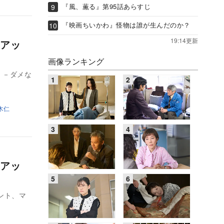
『風、薫る』第95話あらすじ
『映画ちいかわ』怪物は誰が生んだのか？
19:14更新
アッ
画像ランキング
 －ダメな
木仁
アッ
ント、マ