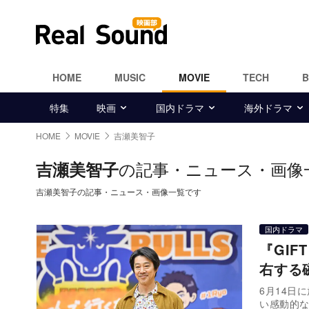
HOME
MUSIC
MOVIE
TECH
特集
映画
国内ドラマ
海外ドラマ
HOME
MOVIE
吉瀬美智子
の記事・ニュース・画像
吉瀬美智子
吉瀬美智子の記事・ニュース・画像一覧です
国内ドラマ
『GI
右する
6月14日
い感動的