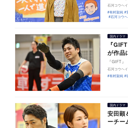
石河コウヘイ
有村架純
石河コウヘ
国内ドラマ
『GI
が作品
『GIFT
石河コウヘイ
有村架純
国内ドラマ
安田顕
ーチー