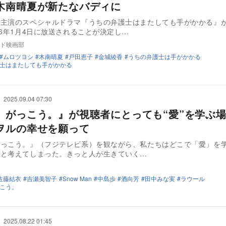
木南晴夏が新たなバディに
シ主演のスペシャルドラマ『うちの弁護士はまたしても手がかかる』
26年1月4日に放送されることが決定し…
ド映画部
ムロツヨシ
木南晴夏
戸田恵子
金城綾香
うちの弁護士は手がかかる
士はまたしても手がかかる
2025.09.04 07:30
、がっこう。』が視聴者にとっても“愛”を学ぶ
ヲルの幸せを願って
がっこう。』（フジテレビ系）を観ながら、私たちはどこで「愛」を
かと考えてしまった。きっと人が生きていく…
佐藤結衣
吉瀬美智子
Snow Man
中島歩
酒向芳
田中みな実
ラウール
こう。
2025.08.22 01:45