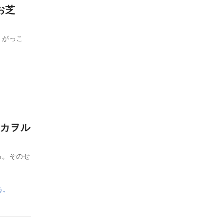
お芝
、がっこ
カヲル
る。そのせ
う。