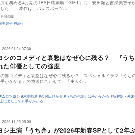
演を務める4月期のTBS日曜劇場『GIFT』に、安田顕と吉瀬美智子
定した。 本作は、パラスポーツ…
ド映画部
瀬美智子
GIFT
2026.01.04 07:30
ヨシのコメディと哀愁はなぜ心に残る？ 『うち
れた俳優としての強度
シの俳コメディと哀愁はなぜ心に残るか？ スペシャルドラマ『うち
も手がかかる』の放送に合わせて、「主人公…
ムロツヨシ
木南晴夏
久保田ひかる
うちの弁護士は手がかかる
新解釈・幕末
士はまたしても手がかかる
2025.11.25 05:00
ヨシ主演『うち弁』が2026年新春SPとして2年